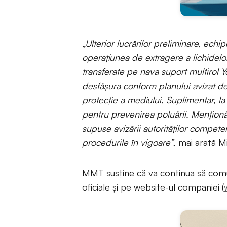
„Ulterior lucrărilor preliminare, ech
operațiunea de extragere a lichidelor
transferate pe nava suport multirol Yo
desfășura conform planului avizat de 
protecție a mediului. Suplimentar, la
pentru prevenirea poluării. Menționăm
supuse avizării autorităților compete
procedurile în vigoare”
, mai arată M
MMT susține că va continua să comun
oficiale și pe website-ul companiei (