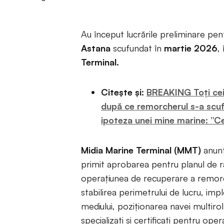
Au început lucrările preliminare pe
Astana
scufundat în
martie 2026
,
Terminal.
Citește și:
BREAKING Toți cei 
după ce remorcherul s-a scuf
ipoteza unei mine marine: ”C
Midia Marine Terminal (MMT)
anunț
primit aprobarea pentru planul de ra
operațiunea de recuperare a remorch
stabilirea perimetrului de lucru, im
mediului, poziționarea navei multirol
specializați și certificați pentru op