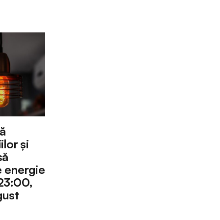
ă
lor și
să
 energie
 23:00,
ugust