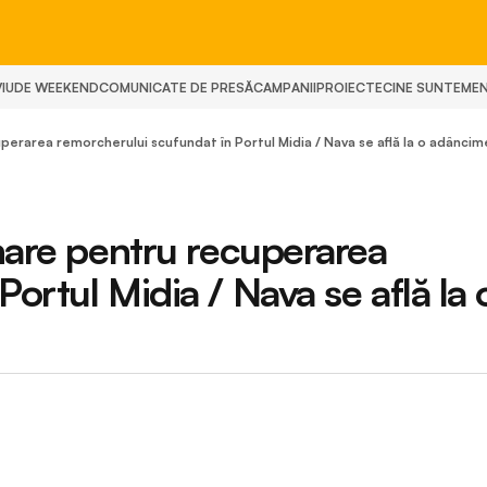
IU
DE WEEKEND
COMUNICATE DE PRESĂ
CAMPANII
PROIECTE
CINE SUNTEM
E
uperarea remorcherului scufundat în Portul Midia / Nava se află la o adânci
inare pentru recuperarea
ortul Midia / Nava se află la 