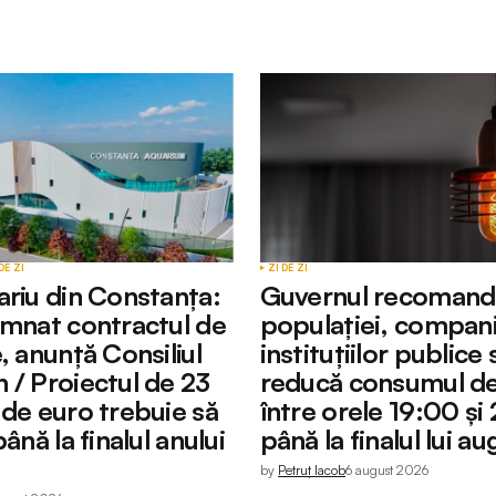
Câmpurile obligatorii sunt marcate cu
*
Your E-mail
*
DE ZI
ZI DE ZI
ariu din Constanța:
Guvernul recomand
emnat contractul de
populației, companii
, anunță Consiliul
instituțiilor publice 
 / Proiectul de 23
reducă consumul de
 de euro trebuie să
între orele 19:00 și
până la finalul anului
până la finalul lui a
by
Petruț Iacob
6 august 2026