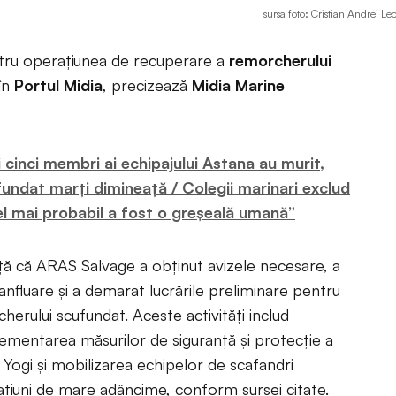
sursa foto: Cristian Andrei Le
ntru operațiunea de recuperare a
remorcherului
 în
Portul Midia
, precizează
Midia Marine
cinci membri ai echipajului Astana au murit,
undat marți dimineață / Colegii marinari exclud
el mai probabil a fost o greșeală umană”
ă că ARAS Salvage a obținut avizele necesare, a
nfluare și a demarat lucrările preliminare pentru
erului scufundat. Aceste activități includ
plementarea măsurilor de siguranță și protecție a
 Yogi și mobilizarea echipelor de scafandri
erațiuni de mare adâncime, conform sursei citate.