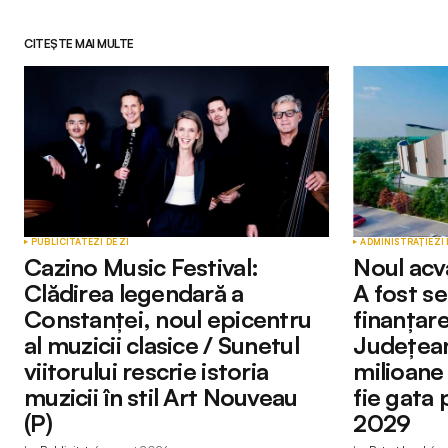
CITEȘTE MAI MULTE
Adresa ta de email nu va fi publicată.
Comment
*
Your Name
*
PUBLICITATE
ZI DE ZI
ADMINISTRAȚIE
ZI 
Cazino Music Festival:
Noul acv
Clădirea legendară a
A fost s
Constanței, noul epicentru
finanțare
Submit Comment
al muzicii clasice / Sunetul
Județean
viitorului rescrie istoria
milioane
muzicii în stil Art Nouveau
fie gata 
(P)
2029