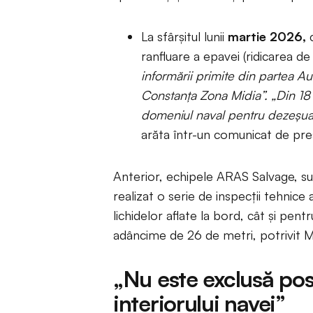
La sfârșitul lunii
martie 2026,
c
ranfluare a epavei (ridicarea d
informării primite din partea A
Constanța Zona Midia”. „Din 18 m
domeniul naval pentru dezeșuar
arăta într-un comunicat de pre
Anterior, echipele ARAS Salvage, sus
realizat o serie de inspecții tehnic
lichidelor aflate la bord, cât și pentr
adâncime de 26 de metri, potrivit M
„Nu este exclusă posi
interiorului navei”