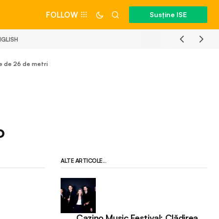
FOLLOW
Susține ISE
NGLISH
me de 26 de metri
o
ALTE ARTICOLE...
Cazino Music Festival: Clădirea