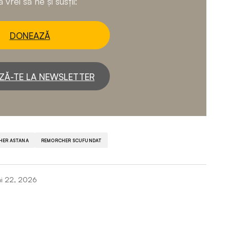
 vrei să ne și susții:
DONEAZĂ
ZĂ-TE LA NEWSLETTER
HER ASTANA
REMORCHER SCUFUNDAT
i 22, 2026