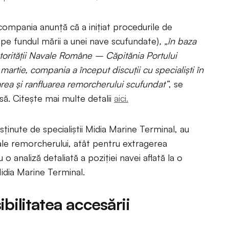
ompania anunță că a inițiat procedurile de
e pe fundul mării a unei nave scufundate)
, „în baza
utorității Navale Române – Căpitănia Portului
artie, compania a început discuții cu specialiști în
ea și ranfluarea remorcherului scufundat”
, se
să. Citește mai multe detalii
aici.
ținute de specialiștii Midia Marine Terminal, au
e ale remorcherului, atât pentru extragerea
u o analiză detaliată a poziției navei aflată la o
idia Marine Terminal.
bilitatea accesării