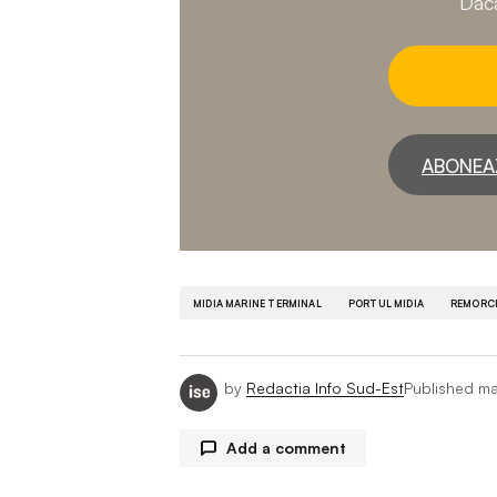
Dacă
ABONEA
MIDIA MARINE TERMINAL
PORTUL MIDIA
REMORC
by
Redactia Info Sud-Est
Published
ma
Add a comment