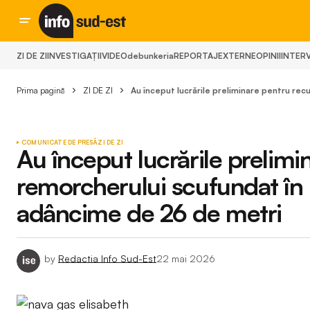
ZI DE ZI
INVESTIGAȚII
VIDEO
debunkeria
REPORTAJ
EXTERNE
OPINII
INTERV
Prima pagină
ZI DE ZI
Au început lucrările preliminare pentru rec
COMUNICATE DE PRESĂ
ZI DE ZI
Au început lucrările prelim
remorcherului scufundat în P
adâncime de 26 de metri
by
Redactia Info Sud-Est
22 mai 2026