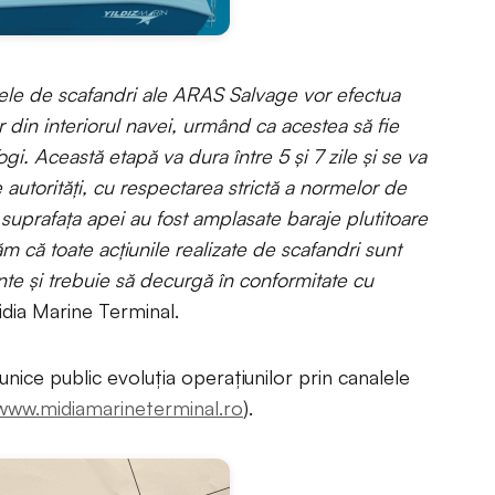
ipele de scafandri ale ARAS Salvage vor efectua
 din interiorul navei, urmând ca acestea să fie
gi. Această etapă va dura între 5 și 7 zile și se va
autorități, cu respectarea strictă a normelor de
 suprafața apei au fost amplasate baraje plutitoare
 că toate acțiunile realizate de scafandri sunt
nte și trebuie să decurgă în conformitate cu
idia Marine Terminal.
ice public evoluția operațiunilor prin canalele
www.midiamarineterminal.ro
).