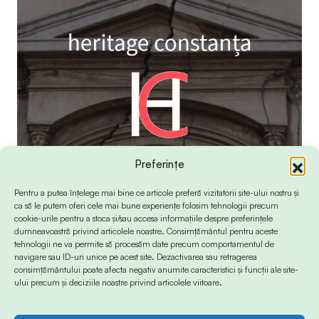
Preferințe
Pentru a putea înțelege mai bine ce articole preferă vizitatorii site-ului nostru și
ca să le putem oferi cele mai bune experiențe folosim tehnologii precum
cookie-urile pentru a stoca și/sau accesa informațiile despre preferințele
dumneavoastră privind articolele noastre. Consimțământul pentru aceste
tehnologii ne va permite să procesăm date precum comportamentul de
navigare sau ID-uri unice pe acest site. Dezactivarea sau retragerea
consimțământului poate afecta negativ anumite caracteristici și funcții ale site-
ului precum și deciziile noastre privind articolele viitoare.