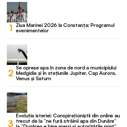
Ziua Marinei 2026 la Constanța: Programul
evenimentelor
Se opreșe apa în zona de nord a municipiului
Medgidia și în stațiunile Jupiter, Cap Aurora,
Venus și Saturn
Evoluția isteriei: Conspiraționiștii din online au
trecut de la “ne fură străinii apa din Dunăre”
la “Dunărea e bine mersi și autoritățile mint”