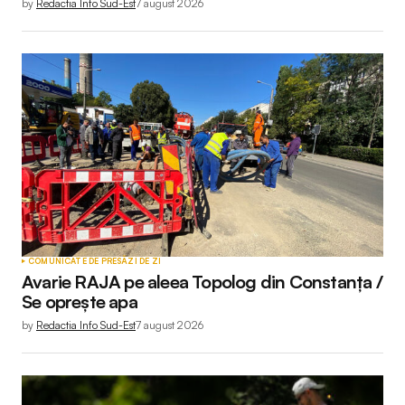
by
Redactia Info Sud-Est
7 august 2026
COMUNICATE DE PRESĂ
ZI DE ZI
Avarie RAJA pe aleea Topolog din Constanța /
Se oprește apa
by
Redactia Info Sud-Est
7 august 2026