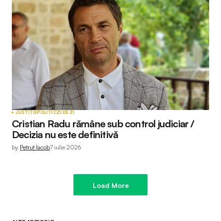
JUSTIȚIE
POLITIC
ZI DE ZI
Cristian Radu rămâne sub control judiciar /
Decizia nu este definitivă
by
Petruț Iacob
7 iulie 2026
Load More