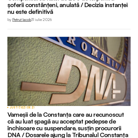
șoferii constănțeni, anulată / Decizia instanței
nu este definitivă
by
Petruț Iacob
31 iulie 2026
JUSTIȚIE
ZI DE ZI
Vameșii de la Constanța care au recunoscut
că au luat șpagă au acceptat pedepse de
închisoare cu suspendare, susțin procurorii
DNA / Dosarele ajung la Tribunalul Constanța