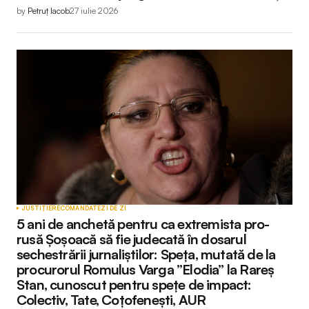
by
Petruț Iacob
27 iulie 2026
JUSTIȚIE
RECOMANDATE
ZI DE ZI
5 ani de anchetă pentru ca extremista pro-
rusă Șoșoacă să fie judecată în dosarul
sechestrării jurnaliștilor: Speța, mutată de la
procurorul Romulus Varga ”Elodia” la Rareș
Stan, cunoscut pentru spețe de impact:
Colectiv, Tate, Coțofenești, AUR