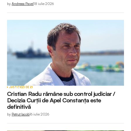
by
Andreea Pavel
18 iulie 2026
JUSTIȚIE
ZI DE ZI
Cristian Radu rămâne sub control judiciar /
Decizia Curții de Apel Constanța este
definitivă
by
Petruț Iacob
16 iulie 2026