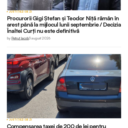
JUSTIȚIE
ZI DE ZI
Procurorii Gigi Ștefan și Teodor Niță rămân în
arest până la mijlocul lunii septembrie / Decizia
Înaltei Curți nu este definitivă
by
Petruț Iacob
3 august 2026
JUSTIȚIE
ZI DE ZI
Compensarea taxei de 200 de lei pentru