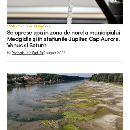
Your Name
*
COMUNICATE DE PRESĂ
ZI DE ZI
Se opreșe apa în zona de nord a municipiului
Your E-mail
*
Medgidia și în stațiunile Jupiter, Cap Aurora,
Venus și Saturn
by
Redactia Info Sud-Est
7 august 2026
Submit Comment