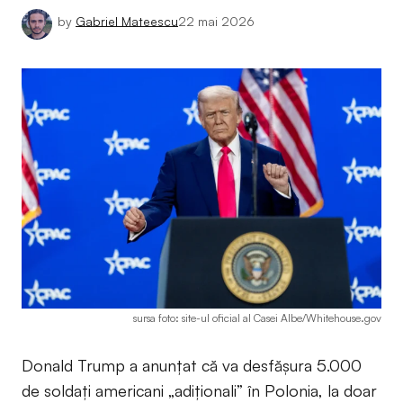
by
Gabriel Mateescu
22 mai 2026
sursa foto: site-ul oficial al Casei Albe/Whitehouse.gov
Donald Trump a anunțat că va desfășura 5.000
de soldați americani „adiționali” în Polonia, la doar