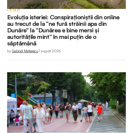
ZI DE ZI
Evoluția isteriei: Conspiraționiștii din online
au trecut de la “ne fură străinii apa din
Dunăre” la “Dunărea e bine mersi și
autoritățile mint” în mai puțin de o
săptămână
by
Gabriel Mateescu
7 august 2026