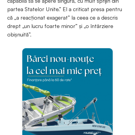
capabilă să se apere singură, cu mult sprijin din
partea Statelor Unite.” El a criticat presa pentru
că „a reacționat exagerat” la ceea ce a descris
drept „un lucru foarte minor” și „o întârziere
obișnuită”.