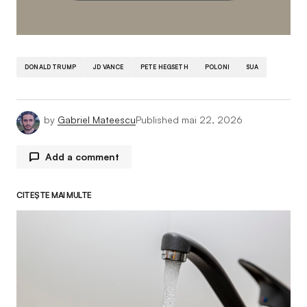
DONALD TRUMP
JD VANCE
PETE HEGSETH
POLONI
SUA
by
Gabriel Mateescu
Published
mai 22, 2026
Add a comment
CITEȘTE MAI MULTE
Adresa ta de email nu va fi publicată.
Câmpurile
obligatorii sunt marcate cu
*
Comment
*