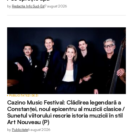
by
Redactia Info Sud-Est
7 august 2026
PUBLICITATE
ZI DE ZI
Cazino Music Festival: Clădirea legendară a
Constanței, noul epicentru al muzicii clasice /
Sunetul viitorului rescrie istoria muzicii în stil
Art Nouveau (P)
by
Publicitate
6 august 2026