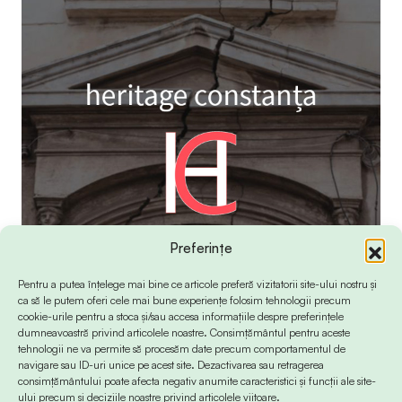
Preferințe
Pentru a putea înțelege mai bine ce articole preferă vizitatorii site-ului nostru și
ca să le putem oferi cele mai bune experiențe folosim tehnologii precum
cookie-urile pentru a stoca și/sau accesa informațiile despre preferințele
dumneavoastră privind articolele noastre. Consimțământul pentru aceste
tehnologii ne va permite să procesăm date precum comportamentul de
navigare sau ID-uri unice pe acest site. Dezactivarea sau retragerea
consimțământului poate afecta negativ anumite caracteristici și funcții ale site-
ului precum și deciziile noastre privind articolele viitoare.