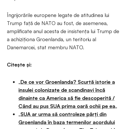
Îngrijorările europene legate de atitudinea lui
Trump față de NATO au fost, de asemenea,
amplificate anul acesta de insistența lui Trump de
a achiziționa Groenlanda, un teritoriu al
Danemarcei, stat membru NATO.
Citește și:
„
De ce vor Groenlanda? Scurtă istorie a
insulei colonizate de scandinavi încă
dinainte ca America să fie descoperită /
Când au pus SUA prima oară ochii pe ea
„
„
SUA ar urma să controleze părți din
Groenlanda în baza termenilor acordului