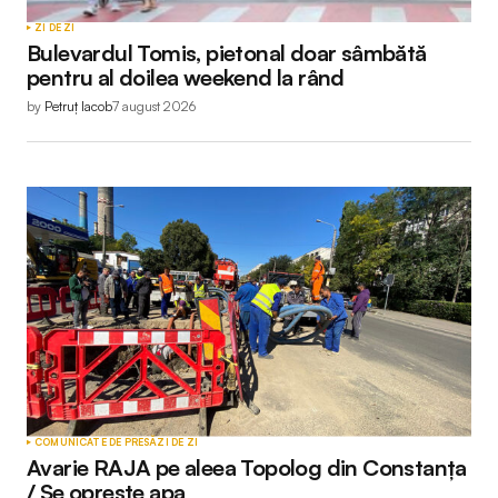
ZI DE ZI
Bulevardul Tomis, pietonal doar sâmbătă
pentru al doilea weekend la rând
by
Petruț Iacob
7 august 2026
COMUNICATE DE PRESĂ
ZI DE ZI
Avarie RAJA pe aleea Topolog din Constanța
/ Se oprește apa