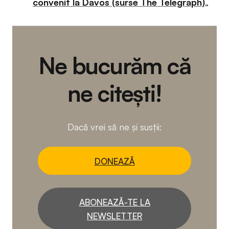
convenit la Davos (surse The Telegraph)
„
Ne bucurăm că
ne citești!
Dacă vrei să ne și susții:
DONEAZĂ
ABONEAZĂ-TE LA
NEWSLETTER