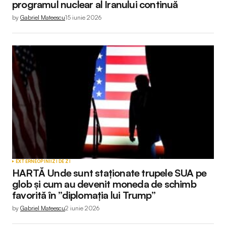
programul nuclear al Iranului continuă
by
Gabriel Mateescu
15 iunie 2026
EXTERNE
OPINII
ZI DE ZI
HARTĂ Unde sunt staționate trupele SUA pe
glob și cum au devenit moneda de schimb
favorită în ”diplomația lui Trump”
by
Gabriel Mateescu
2 iunie 2026