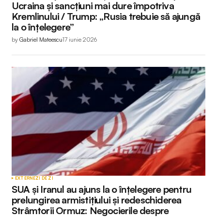
Ucraina și sancțiuni mai dure împotriva
Kremlinului / Trump: „Rusia trebuie să ajungă
la o înțelegere”
by
Gabriel Mateescu
17 iunie 2026
EXTERNE
ZI DE ZI
SUA și Iranul au ajuns la o înțelegere pentru
prelungirea armistițiului și redeschiderea
Strâmtorii Ormuz: Negocierile despre