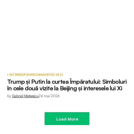
EXTERNE
OPINII
RECOMANDATE
ZI DE ZI
Trump și Putin la curtea Împăratului: Simboluri
în cele două vizite la Beijing și interesele lui Xi
by
Gabriel Mateescu
24 mai 2026
Load More