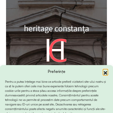
Preferințe
Pentru a putea înțelege mai bine ce articole preferă vizitatorii site-ului nostru și
ca să le putem oferi cele mai bune experiențe folosim tehnologii precum
cookie-urile pentru a stoca și/sau accesa informațiile despre preferințele
dumneavoastră privind articolele noastre. Consimțământul pentru aceste
tehnologii ne va permite să procesăm date precum comportamentul de
navigare sau ID-uri unice pe acest site. Dezactivarea sau retragerea
consimțământului poate afecta negativ anumite caracteristici și funcții ale site-