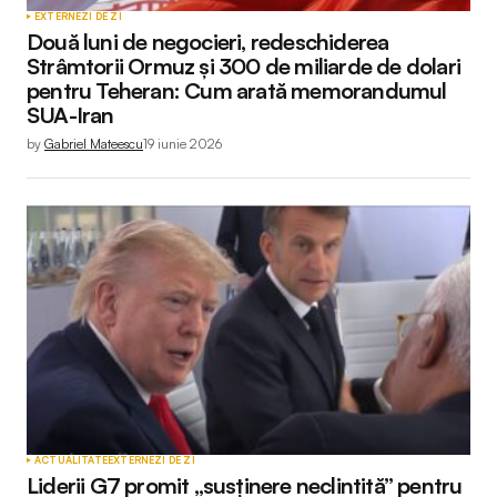
EXTERNE
ZI DE ZI
Două luni de negocieri, redeschiderea
Strâmtorii Ormuz și 300 de miliarde de dolari
pentru Teheran: Cum arată memorandumul
SUA-Iran
by
Gabriel Mateescu
19 iunie 2026
ACTUALITATE
EXTERNE
ZI DE ZI
Liderii G7 promit „susținere neclintită” pentru