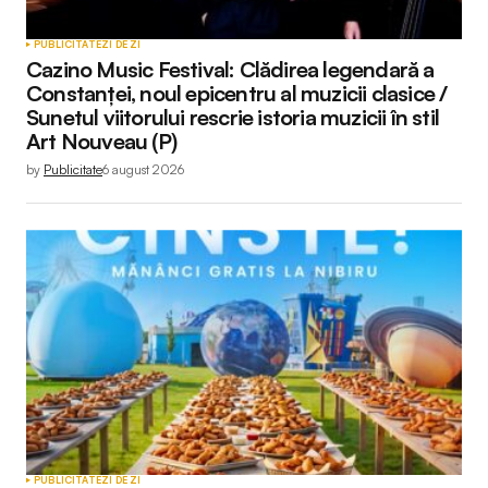
PUBLICITATE
ZI DE ZI
Cazino Music Festival: Clădirea legendară a
Constanței, noul epicentru al muzicii clasice /
Sunetul viitorului rescrie istoria muzicii în stil
Art Nouveau (P)
by
Publicitate
6 august 2026
PUBLICITATE
ZI DE ZI