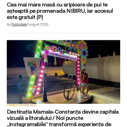
Cea mai mare masă cu aripioare de pui te
așteaptă pe promenada NIBIRU, iar accesul
este gratuit (P)
by
Publicitate
5 august 2026
PUBLICITATE
ZI DE ZI
Destinația Mamaia-Constanța devine capitala
vizuală a litoralului / Noi puncte
„instagramabile” transformă experiența de