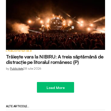
PUBLICITATE
ZI DE ZI
Trăiește vara la NIBIRU: A treia săptămână de
distracție pe litoralul românesc (P)
by
Publicitate
28 iulie 2026
Load More
ALTE ARTICOLE...