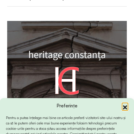
Preferințe
Pentru a putea înțelege mai bine ce articole preferă vizitatorii site-ului nostru și
ca să le putem oferi cele mai bune experiențe folosim tehnologii precum
cookie-urile pentru a stoca și/sau accesa informațiile despre preferințele
dumneavoastră privind articolele noastre. Consimțământul pentru aceste