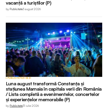
vacanță a turiștilor (P)
by
Publicitate
3 august 2026
PUBLICITATE
ZI DE ZI
Luna august transformă Constanța și
stațiunea Mamaia în capitala verii din România
/ Lista completă a evenimentelor, concertelor
și experiențelor memorabile (P)
by
Publicitate
31 iulie 2026