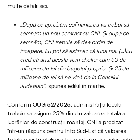
multe detalii
aici.
„După ce aprobăm cofinanțarea va trebui să
semnăm un nou contract cu CNI. Și după ce
semnăm, CNI trebuie să dea ordin de
începere. Eu pot să estimez că luna mai (…)Eu
cred că anul acesta vom cheltui cam 50 de
milioane de lei din bugetul propriu. Și 25 de
milioane de lei să ne vină de la Consiliul
Județean”
, spunea edilul în martie.
Conform
OUG 52/2025
, administrația locală
trebuie să asigure 25% din din valoarea totală a
lucrărilor de construcţii-montaj. CNI a precizat
într-un răspuns pentru Info Sud-Est că valoarea
totală construcții+montaj, conform devizului, este