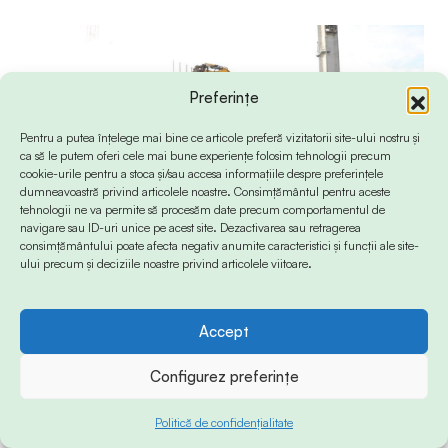
Preferințe
Pentru a putea înțelege mai bine ce articole preferă vizitatorii site-ului nostru și
ca să le putem oferi cele mai bune experiențe folosim tehnologii precum
cookie-urile pentru a stoca și/sau accesa informațiile despre preferințele
dumneavoastră privind articolele noastre. Consimțământul pentru aceste
tehnologii ne va permite să procesăm date precum comportamentul de
navigare sau ID-uri unice pe acest site. Dezactivarea sau retragerea
consimțământului poate afecta negativ anumite caracteristici și funcții ale site-
ului precum și deciziile noastre privind articolele viitoare.
(sursa foto: Primăria Constanța)
Accept
Chiar în debutul anului 2024 urma o nouă
Configurez preferințe
promisiune a primarului Constanței, care spera
atunci ca lucrările să înceapă în luna iulie a acelui
Politică de confidențialitate
an. Citește mai multe
aici.