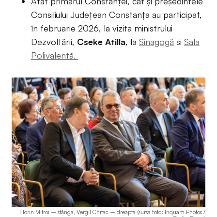
Atât primarul Constanței, cât și președintele
Consiliului Județean Constanța au participat,
în februarie 2026, la vizita ministrului
Dezvoltării,
Cseke Atilla
, la
Sinagogă
și
Sala
Polivalentă.
Florin Mitroi – stânga, Vergil Chițac – dreapta (sursa foto: Inquam Photos /