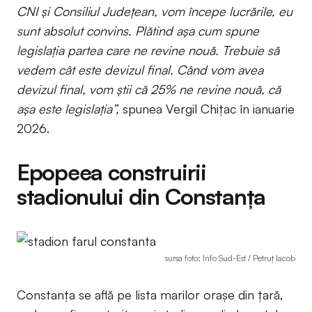
CNI și Consiliul Județean, vom începe lucrările, eu
sunt absolut convins. Plătind așa cum spune
legislația partea care ne revine nouă. Trebuie să
vedem cât este devizul final. Când vom avea
devizul final, vom știi că 25% ne revine nouă, că
așa este legislația”,
spunea Vergil Chițac în ianuarie
2026.
Epopeea construirii
stadionului din Constanța
sursa foto: Info Sud-Est / Petruț Iacob
Constanța se află pe lista marilor orașe din țară,