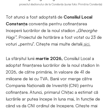
proiectul stadionului de la Constanța (sursa foto: Primăria Constanța)
Tot atunci a fost adoptată de
Consiliul Local
Constanța
convenția pentru cofinanțarea
începerii lucrărilor de la noul stadion
„Gheorghe
Hagi”
. Proiectul de hotărâre a fost votat cu 23 de
voturi „pentru”. Citește mai multe detalii
aici.
La sfârșitul lunii
martie 2026,
Consiliul Local a
adoptat finanțarea lucrărilor de la noul stadion în
2026, de către primărie, în valoare de 41 de
milioane de lei cu TVA. Banii vor merge către
Compania Națională de Investiții (CNI) pentru
cofinanțare. Atunci, primarul Chițac a estimat că
lucrările ar putea începe în luna mai, în funcție de
când va da CNI ordinul de începere. Citește mai