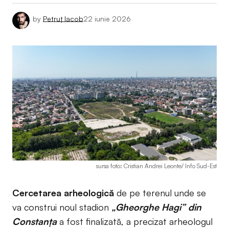
by
Petruț Iacob
22 iunie 2026
sursa foto: Cristian Andrei Leonte/ Info Sud-Est
Cercetarea arheologică
de pe terenul unde se
va construi noul stadion
„Gheorghe Hagi” din
Constanța
a fost finalizată, a precizat arheologul