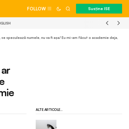
FOLLOW
Susține ISE
NGLISH
, se speculează numele, nu va fi așa/ Eu mi-am făcut o academie deja,
 ar
se
emie
ALTE ARTICOLE...