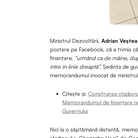
Ministrul Dezvoltării,
Adrian Veștea
postare pe Facebook, că a trimis 
finanțare,
“urmând ca de mâine, după
intre în linie dreaptă”.
Ședința de guve
memorandumul invocat de ministrul 
Citește și:
Construirea stadionul
Memorandumul de finanțare nu a
Guvernului
Nici la o săptămână distanță, memo