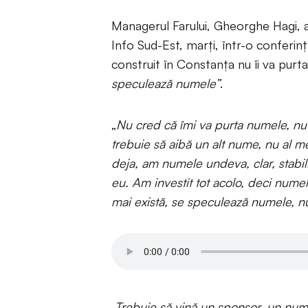
Managerul Farului, Gheorghe Hagi, a
Info Sud-Est, marți, într-o conferin
construit în Constanța nu îi va purt
speculează numele”
.
„
Nu cred că îmi va purta numele, nu 
trebuie să aibă un alt nume, nu al
deja, am numele undeva, clar, stabil
eu. Am investit tot acolo, deci numel
mai există, se speculează numele, nu
„Trebuie să vină un sponsor, un nume 