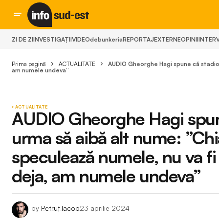
ZI DE ZI
INVESTIGAȚII
VIDEO
debunkeria
REPORTAJ
EXTERNE
OPINII
INTERV
Prima pagină
ACTUALITATE
AUDIO Gheorghe Hagi spune că stadionu
am numele undeva”
ACTUALITATE
AUDIO Gheorghe Hagi spune
urma să aibă alt nume: ”Chia
speculează numele, nu va f
deja, am numele undeva”
by
Petruț Iacob
23 aprilie 2024