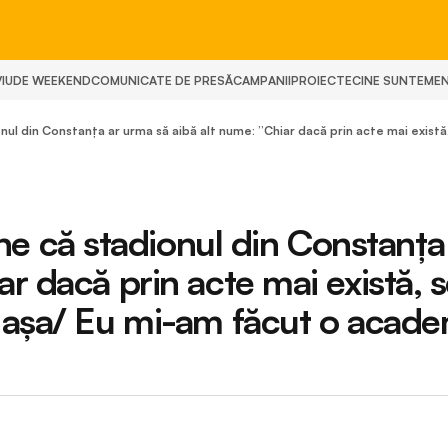
IU
DE WEEKEND
COMUNICATE DE PRESĂ
CAMPANII
PROIECTE
CINE SUNTEM
E
l din Constanța ar urma să aibă alt nume: ”Chiar dacă prin acte mai există
 că stadionul din Constanța
r dacă prin acte mai există, 
i așa/ Eu mi-am făcut o acad