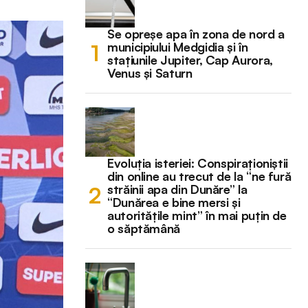
Se opreșe apa în zona de nord a
municipiului Medgidia și în
stațiunile Jupiter, Cap Aurora,
Venus și Saturn
Evoluția isteriei: Conspiraționiștii
din online au trecut de la “ne fură
străinii apa din Dunăre” la
“Dunărea e bine mersi și
autoritățile mint” în mai puțin de
o săptămână