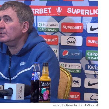
sursa foto: Petruț Iacob/ Info Sud-Est