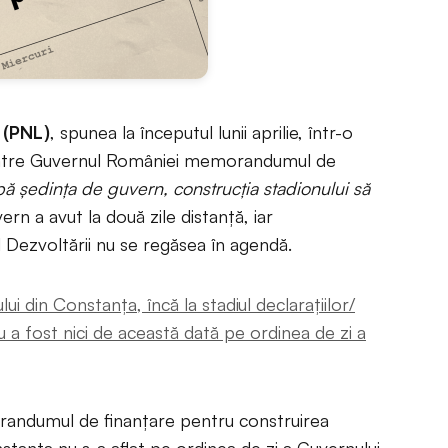
 (PNL)
, spunea la începutul lunii aprilie, într-o
către Guvernul României memorandumul de
 ședința de guvern, construcția stadionului să
rn a avut la două zile distanță, iar
Dezvoltării nu se regăsea în agendă.
ui din Constanța, încă la stadiul declarațiilor/
 fost nici de această dată pe ordinea de zi a
randumul de finanțare pentru construirea