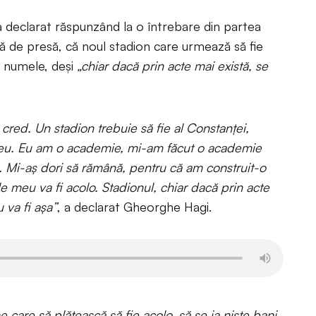
 declarat răspunzând la o întrebare din partea
ță de presă, că noul stadion care urmează să fie
a numele, deși
„chiar dacă prin acte mai există, se
cred. Un stadion trebuie să fie al Constanței,
 meu. Eu am o academie, mi-am făcut o academie
. Mi-aș dori să rămână, pentru că am construit-o
e meu va fi acolo. Stadionul, chiar dacă prin acte
 va fi așa”
, a declarat Gheorghe Hagi.
care să plătească să fie acolo, să se ia niște bani.