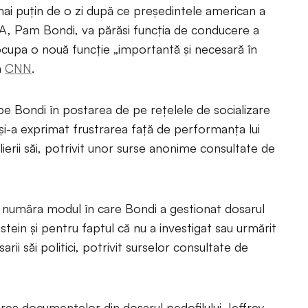
mai puțin de o zi după ce președintele american a
UA, Pam Bondi, va părăsi funcția de conducere a
ocupa o nouă funcție „importantă și necesară în
ă
CNN
.
pe Bondi în postarea de pe rețelele de socializare
 și-a exprimat frustrarea față de performanța lui
lierii săi, potrivit unor surse anonime consultate de
r număra modul în care Bondi a gestionat dosarul
stein și pentru faptul că nu a investigat sau urmărit
arii săi politici, potrivit surselor consultate de
area documentelor din dosarul pedofilului Jeffrey