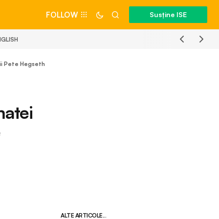
FOLLOW
Susține ISE
NGLISH
rii Pete Hegseth
matei
e
ALTE ARTICOLE...