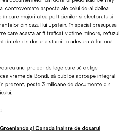
ai controversate aspecte ale celui de-al doilea
în care majoritatea politicienilor și electoratului
ntelor din cazul lui Epstein, în special presupusa
către care acesta ar fi traficat victime minore, refuzul
t datele din dosar a stârnit o adevărată furtună
avoarea unui proiect de lege care să oblige
acea vreme de Bondi, să publice aproape integral
ă în prezent, peste 3 milioane de documente din
cului.
:
 Groenlanda și Canada înainte de dosarul