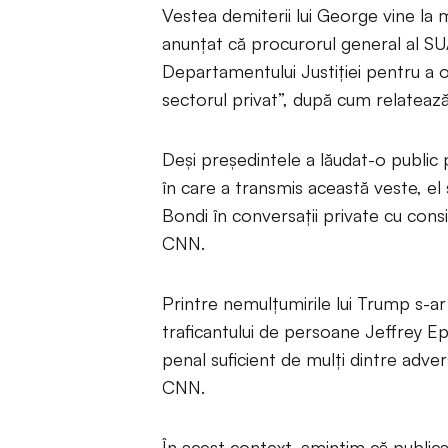
Vestea demiterii lui George vine la 
anunțat că procurorul general al S
Departamentului Justiției pentru a 
sectorul privat”, după cum relateaz
Deși președintele a lăudat-o public 
în care a transmis această veste, el
Bondi în conversații private cu consi
CNN.
Printre nemulțumirile lui Trump s-a
traficantului de persoane Jeffrey Ep
penal suficient de mulți dintre advers
CNN.
În acest context, amintim că public