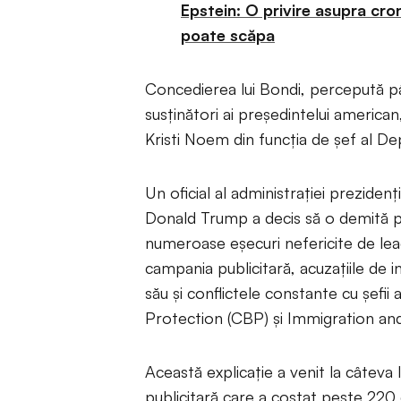
Epstein: O privire asupra cro
poate scăpa
Concedierea lui Bondi, percepută pâ
susținători ai președintelui american
Kristi Noem din funcția de șef al De
Un oficial al administrației prezide
Donald Trump a decis să o demită p
numeroase eșecuri nefericite de lea
campania publicitară, acuzațiile de i
său și conflictele constante cu șefii
Protection (CBP) și Immigration a
Această explicație a venit la câtev
publicitară care a costat peste 220 