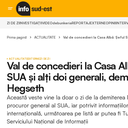
ZI DE ZI
INVESTIGAȚII
VIDEO
debunkeria
REPORTAJ
EXTERNE
OPINII
INTERV
Prima pagină
ACTUALITATE
Val de concedieri la Casa Albă: Șeful S
ACTUALITATE
EXTERNE
ZI DE ZI
Val de concedieri la Casa Al
SUA și alți doi generali, dem
Hegseth
Această veste vine la doar o zi de la demiterea
procuror general al SUA, iar potrivit informațiil
internațională, următoarea pe listă ar putea fi T
Serviciului Național de Informații