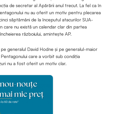
ia de secretar al Apărării anul trecut. La fel ca în
i Pentagonului nu au oferit un motiv pentru plecarea
cinci săptămâni de la începutul atacurilor SUA-
 în care nu există un calendar clar din partea
încheierea războiului, amintește AP.
 pe generalul David Hodne și pe generalul-maior
al Pentagonului care a vorbit sub condiția
uri nu a fost oferit un motiv clar.