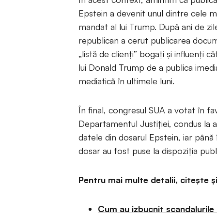
Epstein a devenit unul dintre cele m
mandat al lui Trump. După ani de zile 
republican a cerut publicarea docume
„listă de clienți” bogați și influenți 
lui Donald Trump de a publica imedia
mediatică în ultimele luni.
În final, congresul SUA a votat în f
Departamentul Justiției, condus la 
datele din dosarul Epstein, iar pân
dosar au fost puse la dispoziția publi
Pentru mai multe detalii, citește și
Cum au izbucnit scandalurile