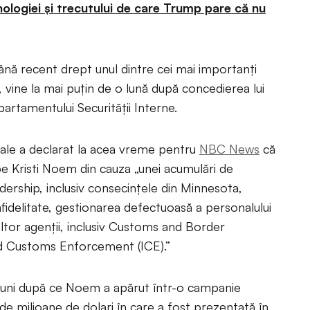
nologiei și trecutului de care Trump pare că nu
nă recent drept unul dintre cei mai importanți
, vine la mai puțin de o lună după concedierea lui
partamentului Securității Interne.
nțiale a declarat la acea vreme pentru
NBC News
că
e Kristi Noem din cauza „unei acumulări de
dership, inclusiv consecințele din Minnesota,
nfidelitate, gestionarea defectuoasă a personalului
 altor agenții, inclusiv Customs and Border
nd Customs Enforcement (ICE).”
a luni după ce Noem a apărut într-o campanie
de milioane de dolari în care a fost prezentată în