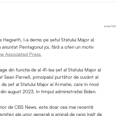
sursa fot
e Hegseth, l-a demis pe șeful Statului Major al
a anunțat Pentagonul joi, fără a oferi un motiv
he Associated Press.
e din funcția de al 41-lea șef al Statului Major al
at Sean Parnell, principalul purtător de cuvânt al
de șef al Statului Major al Armatei, care în mod
in august 2023, în timpul administrației Biden.
erior de CBS News, este doar cea mai recentă
miteri ale unor generali și amirali de rang înalt de