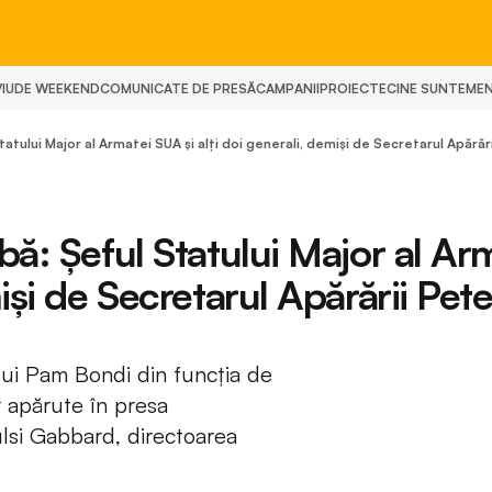
IU
DE WEEKEND
COMUNICATE DE PRESĂ
CAMPANII
PROIECTE
CINE SUNTEM
E
tatului Major al Armatei SUA și alți doi generali, demiși de Secretarul Apără
bă: Șeful Statului Major al Ar
iși de Secretarul Apărării Pet
 lui Pam Bondi din funcția de
or apărute în presa
ulsi Gabbard, directoarea