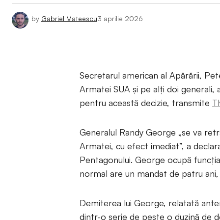
by
Gabriel Mateescu
3 aprilie 2026
Secretarul american al Apărării, Pet
Armatei SUA și pe alți doi generali, 
pentru această decizie, transmite
T
Generalul Randy George „se va retrag
Armatei, cu efect imediat”, a declar
Pentagonului. George ocupă funcția 
normal are un mandat de patru ani, d
Demiterea lui George, relatată ant
dintr-o serie de peste o duzină de de