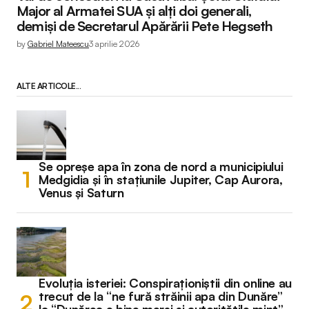
Major al Armatei SUA și alți doi generali,
demiși de Secretarul Apărării Pete Hegseth
by
Gabriel Mateescu
3 aprilie 2026
ALTE ARTICOLE...
Se opreșe apa în zona de nord a municipiului
Medgidia și în stațiunile Jupiter, Cap Aurora,
Venus și Saturn
Evoluția isteriei: Conspiraționiștii din online au
trecut de la “ne fură străinii apa din Dunăre”