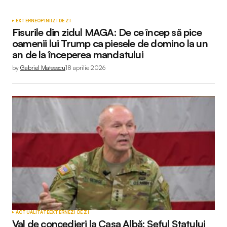
EXTERNE
OPINII
ZI DE ZI
Fisurile din zidul MAGA: De ce încep să pice
oamenii lui Trump ca piesele de domino la un
an de la începerea mandatului
by
Gabriel Mateescu
18 aprilie 2026
ACTUALITATE
EXTERNE
ZI DE ZI
Val de concedieri la Casa Albă: Șeful Statului