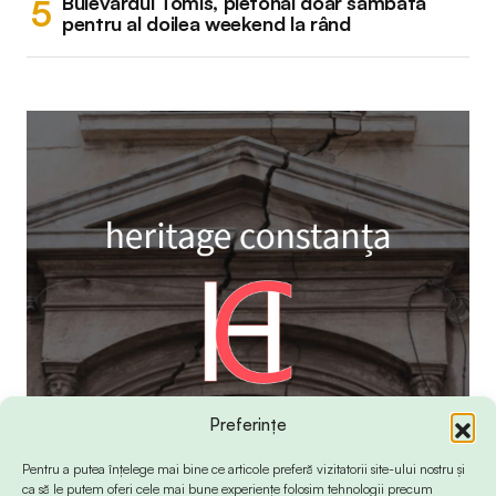
Bulevardul Tomis, pietonal doar sâmbătă
pentru al doilea weekend la rând
Preferințe
Pentru a putea înțelege mai bine ce articole preferă vizitatorii site-ului nostru și
ca să le putem oferi cele mai bune experiențe folosim tehnologii precum