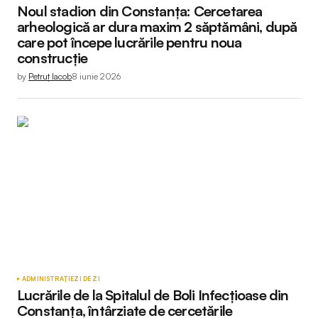
Noul stadion din Constanța: Cercetarea
arheologică ar dura maxim 2 săptămâni, după
care pot începe lucrările pentru noua
construcție
by
Petruț Iacob
8 iunie 2026
ADMINISTRAȚIE
ZI DE ZI
Lucrările de la Spitalul de Boli Infecțioase din
Constanța, întârziate de cercetările