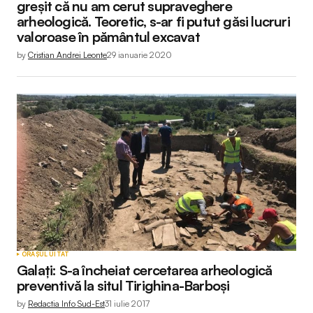
greșit că nu am cerut supraveghere
arheologică. Teoretic, s-ar fi putut găsi lucruri
valoroase în pământul excavat
by
Cristian Andrei Leonte
29 ianuarie 2020
ORAȘUL UITAT
Galați: S-a încheiat cercetarea arheologică
preventivă la situl Tirighina-Barboşi
by
Redactia Info Sud-Est
31 iulie 2017