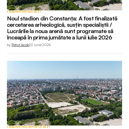
ADMINISTRAȚIE
ZI DE ZI
Noul stadion din Constanța: A fost finalizată
cercetarea arheologică, susțin specialiștii /
Lucrările la noua arenă sunt programate să
înceapă în prima jumătate a lunii iulie 2026
by
Petruț Iacob
22 iunie 2026
ADMINISTRAȚIE
SPORT
ZI DE ZI