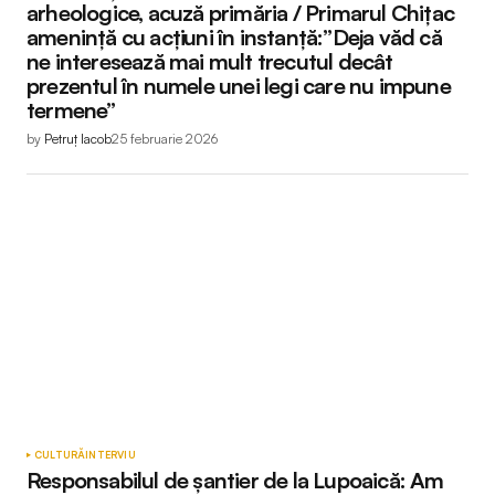
arheologice, acuză primăria / Primarul Chițac
amenință cu acțiuni în instanță:”Deja văd că
ne interesează mai mult trecutul decât
prezentul în numele unei legi care nu impune
termene”
by
Petruț Iacob
25 februarie 2026
CULTURĂ
INTERVIU
Responsabilul de șantier de la Lupoaică: Am