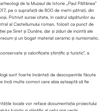
 arheologi de la Muzeul de Istorie „Paul Păltânea”
2017, pe o suprafaţă de 800 de metri pătraţi, din
oşi. Potrivit sursei citate, în cadrul săpăturilor au
ntral al Castellumului roman, folosit ca punct de
i pe Siret şi Dunăre, dar şi ziduri de incintă ale
recum şi un bogat material ceramic şi numismatic.
nservate şi valorificate ştiinţific şi turistic”, a
logii sunt foarte încântaţi de descoperirile făcute
nde încă multe comori care abia aşteaptă să fie
ităţile locale vor reface documentaţia proiectului
ui turistic şi ştiinţific al celui mai vechi