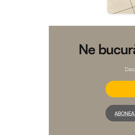
Ne bucură
Dacă
ABONEA