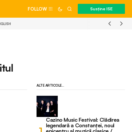
FOLLOW
Susține ISE
NGLISH
itul
ALTE ARTICOLE...
Cazino Music Festival: Clădirea
legendară a Constanței, noul
epicentru al muzicii clasice /