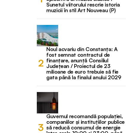
Sunetul viitorului rescrie istoria
muzicii în stil Art Nouveau (P)
Noul acvariu din Constanța: A
fost semnat contractul de
finanțare, anunță Consiliul
Județean / Proiectul de 23
milioane de euro trebuie să fie
gata până la finalul anului 2029
Guvernul recomandă populației,
companiilor și instituțiilor publice
să reducă consumul de energie
între orele 19:00 și 23:00, până