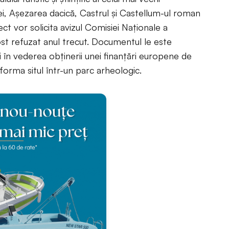
, Aşezarea dacică, Castrul şi Castellum-ul roman
ect vor solicita avizul Comisiei Naţionale a
st refuzat anul trecut. Documentul le este
în vederea obţinerii unei finanţări europene de
orma situl într-un parc arheologic.