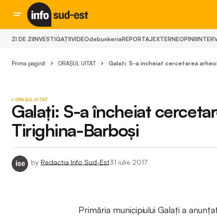
ZI DE ZI
INVESTIGAȚII
VIDEO
debunkeria
REPORTAJ
EXTERNE
OPINII
INTERV
Prima pagină
ORAȘUL UITAT
Galați: S-a încheiat cercetarea arheol
ORAȘUL UITAT
Galați: S-a încheiat cercetar
Tirighina-Barboşi
by
Redactia Info Sud-Est
31 iulie 2017
Primăria municipiului Galaţi a anunţat