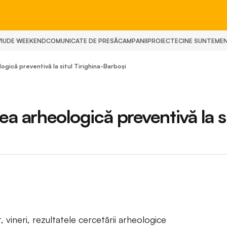
IU
DE WEEKEND
COMUNICATE DE PRESĂ
CAMPANII
PROIECTE
CINE SUNTEM
E
ogică preventivă la situl Tirighina-Barboşi
ea arheologică preventivă la s
, vineri, rezultatele cercetării arheologice