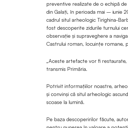
preventive realizate de o echipă de
din Galaţi, în perioada mai – iunie 
cadrul situl arheologic Tirighina-Barb
fost descoperite zidurile turnului ce
observaţie şi supraveghere a navigaţie
Castrului roman, locuinţe romane, p
„Aceste artefacte vor fi restaurate, co
transmis Primăria.
Potrivit informaţiilor noastre, arheo
şi convinşi că situl arheologic ascu
scoase la lumină.
Pe baza descoperirilor făcute, autor
pentru punerea în valoare a potenţialul