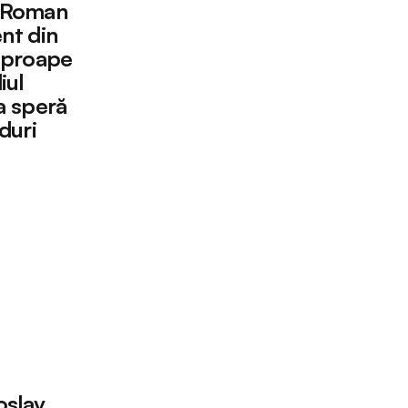
l Roman
nt din
 aproape
iul
a speră
nduri
slav,