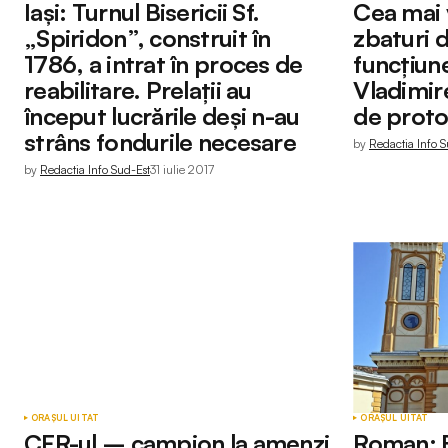
Iași: Turnul Bisericii Sf.
Cea mai 
„Spiridon”, construit în
zbaturi d
1786, a intrat în proces de
funcțiun
reabilitare. Prelații au
Vladimir
început lucrările deși n-au
de proto
strâns fondurile necesare
by
Redactia Info S
by
Redactia Info Sud-Est
31 iulie 2017
ORAȘUL UITAT
ORAȘUL UITAT
CFR-ul – campion la amenzi
Roman: B