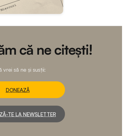
m că ne citești!
 vrei să ne și susții:
DONEAZĂ
ZĂ-TE LA NEWSLETTER