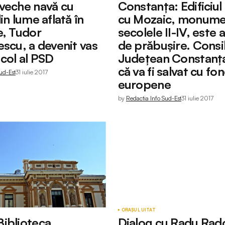
veche navă cu
Constanța: Edificiu
in lume aflată în
cu Mozaic, monume
e, Tudor
secolele II-IV, este
escu, a devenit vas
de prăbușire. Consil
col al PSD
Județean Constanț
că va fi salvat cu fo
ud-Est
31 iulie 2017
europene
by
Redactia Info Sud-Est
31 iulie 2017
ORAȘUL UITAT
iblioteca
Dialog cu Radu Rado