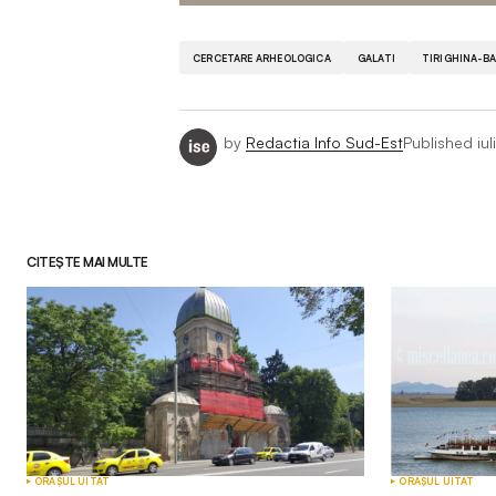
CERCETARE ARHEOLOGICA
GALATI
TIRIGHINA-BA
by
Redactia Info Sud-Est
Published
iu
CITEȘTE MAI MULTE
ORAȘUL UITAT
ORAȘUL UITAT