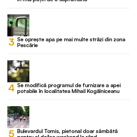
Se oprește apa pe mai multe străzi din zona
Pescărie
Se modifică programul de furnizare a apei
potabile în localitatea Mihail Kogălniceanu
Bulevardul Tomis, pietonal doar sâmbătă
pentru al doilea weekend la rând