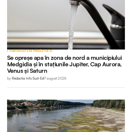
Comment
*
Your Name
*
COMUNICATE DE PRESĂ
ZI DE ZI
Se opreșe apa în zona de nord a municipiului
Your E-mail
*
Medgidia și în stațiunile Jupiter, Cap Aurora,
Venus și Saturn
by
Redactia Info Sud-Est
7 august 2026
Submit Comment