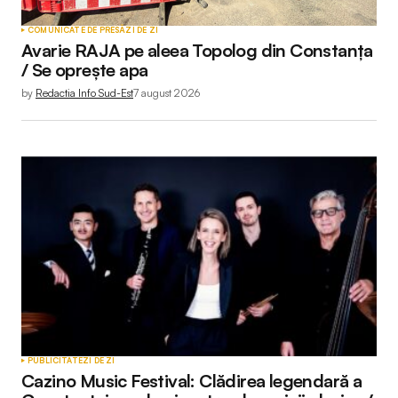
COMUNICATE DE PRESĂ
ZI DE ZI
Avarie RAJA pe aleea Topolog din Constanța
/ Se oprește apa
by
Redactia Info Sud-Est
7 august 2026
PUBLICITATE
ZI DE ZI
Cazino Music Festival: Clădirea legendară a