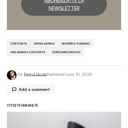
ABONEAZĂ-TE LA
NEWSLETTER
CONSTANTA
DRONA MARINA
GUVERNUL ROMANIEI
OMD MAMAIA CONSTANTA
SCRISOARE DESCHISA
by
Petruț Iacob
Published
iunie 10, 2026
Add a comment
CITEȘTE MAI MULTE
Adresa ta de email nu va fi publicată.
Câmpurile
obligatorii sunt marcate cu
*