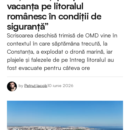
vacanța pe litoralul
românesc în condiții de
siguranță”
Scrisoarea deschisă trimisă de OMD vine în
contextul în care săptămâna trecută, la
Constanța, a explodat o dronă marină, iar
plajele și falezele de pe întreg litoralul au
fost evacuate pentru câteva ore
by
Petruț Iacob
10 iunie 2026