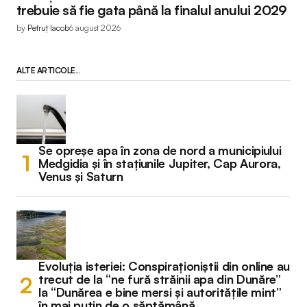
trebuie să fie gata până la finalul anului 2029
by
Petruț Iacob
6 august 2026
ALTE ARTICOLE...
Se opreșe apa în zona de nord a municipiului
Medgidia și în stațiunile Jupiter, Cap Aurora,
Venus și Saturn
Evoluția isteriei: Conspiraționiștii din online au
trecut de la “ne fură străinii apa din Dunăre”
la “Dunărea e bine mersi și autoritățile mint”
în mai puțin de o săptămână