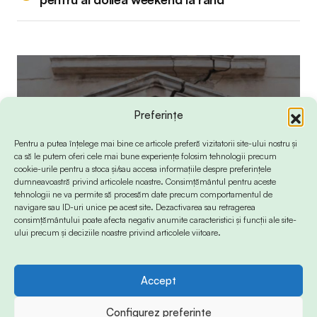
Preferințe
Pentru a putea înțelege mai bine ce articole preferă vizitatorii site-ului nostru și
ca să le putem oferi cele mai bune experiențe folosim tehnologii precum
cookie-urile pentru a stoca și/sau accesa informațiile despre preferințele
dumneavoastră privind articolele noastre. Consimțământul pentru aceste
tehnologii ne va permite să procesăm date precum comportamentul de
navigare sau ID-uri unice pe acest site. Dezactivarea sau retragerea
consimțământului poate afecta negativ anumite caracteristici și funcții ale site-
ului precum și deciziile noastre privind articolele viitoare.
Accept
Configurez preferințe