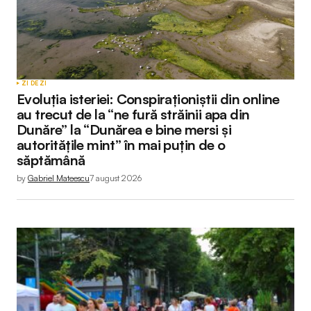
ZI DE ZI
Evoluția isteriei: Conspiraționiștii din online
au trecut de la “ne fură străinii apa din
Dunăre” la “Dunărea e bine mersi și
autoritățile mint” în mai puțin de o
săptămână
by
Gabriel Mateescu
7 august 2026