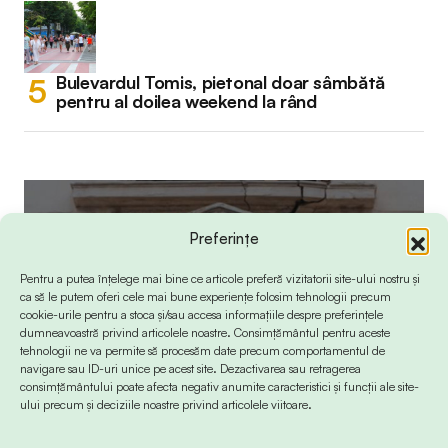
Bulevardul Tomis, pietonal doar sâmbătă
pentru al doilea weekend la rând
Preferințe
Pentru a putea înțelege mai bine ce articole preferă vizitatorii site-ului nostru și
ca să le putem oferi cele mai bune experiențe folosim tehnologii precum
cookie-urile pentru a stoca și/sau accesa informațiile despre preferințele
dumneavoastră privind articolele noastre. Consimțământul pentru aceste
tehnologii ne va permite să procesăm date precum comportamentul de
navigare sau ID-uri unice pe acest site. Dezactivarea sau retragerea
consimțământului poate afecta negativ anumite caracteristici și funcții ale site-
ului precum și deciziile noastre privind articolele viitoare.