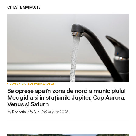
CITEȘTE MAI MULTE
Adresa ta de email nu va fi publicată.
Câmpurile
obligatorii sunt marcate cu
*
Comment
*
Your Name
*
COMUNICATE DE PRESĂ
ZI DE ZI
Se opreșe apa în zona de nord a municipiului
Your E-mail
*
Medgidia și în stațiunile Jupiter, Cap Aurora,
Venus și Saturn
by
Redactia Info Sud-Est
7 august 2026
Submit Comment