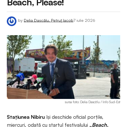
Beach, Please!
by
Delia Dascălu, Petruț Iacob
7 iulie 2026
sursa foto: Delia Dascălu / Info Sud-Est
Stațiunea Nibiru
își deschide oficial porțile,
miercuri, odată cu startul festivalului
„Beach,