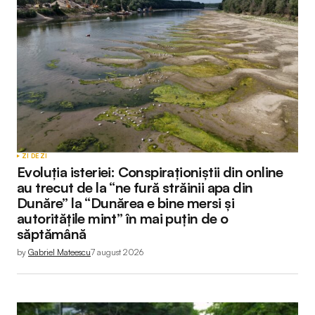
ZI DE ZI
Evoluția isteriei: Conspiraționiștii din online
au trecut de la “ne fură străinii apa din
Dunăre” la “Dunărea e bine mersi și
autoritățile mint” în mai puțin de o
săptămână
by
Gabriel Mateescu
7 august 2026