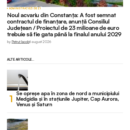
ADMINISTRAȚIE
ZI DE ZI
Noul acvariu din Constanța: A fost semnat
contractul de finanțare, anunță Consiliul
Județean / Proiectul de 23 milioane de euro
trebuie să fie gata până la finalul anului 2029
by
Petruț Iacob
6 august 2026
ALTE ARTICOLE...
Se opreșe apa în zona de nord a municipiului
Medgidia și în stațiunile Jupiter, Cap Aurora,
Venus și Saturn