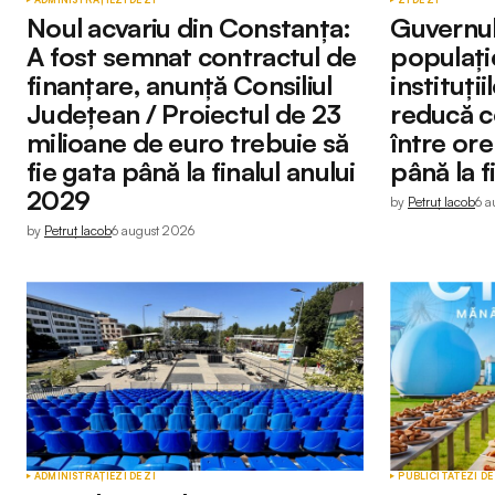
Noul acvariu din Constanța:
Guvernu
A fost semnat contractul de
populație
finanțare, anunță Consiliul
instituți
Submit Comment
Județean / Proiectul de 23
reducă c
milioane de euro trebuie să
între ore
fie gata până la finalul anului
până la f
2029
by
Petruț Iacob
6 a
by
Petruț Iacob
6 august 2026
ADMINISTRAȚIE
ZI DE ZI
PUBLICITATE
ZI DE