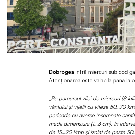
Dobrogea
intră miercuri sub cod ga
Atenționarea este valabilă până la 
„Pe parcursul zilei de miercuri (8 iuli
vântului și vijelii cu viteze 50…70 km
perioade cu averse însemnate cantitat
medii dimensiuni (1…3 cm). În interva
de 15…20 l/mp și izolat de peste 3