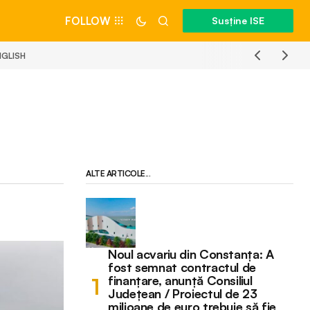
FOLLOW
Susține ISE
NGLISH
ALTE ARTICOLE...
Noul acvariu din Constanța: A
fost semnat contractul de
finanțare, anunță Consiliul
Județean / Proiectul de 23
milioane de euro trebuie să fie