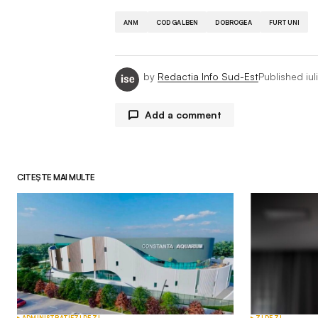
ANM
COD GALBEN
DOBROGEA
FURTUNI
by
Redactia Info Sud-Est
Published
iu
Add a comment
CITEȘTE MAI MULTE
Adresa ta de email nu va fi publicată.
Comment
*
Your Name
*
ADMINISTRAȚIE
ZI DE ZI
ZI DE ZI