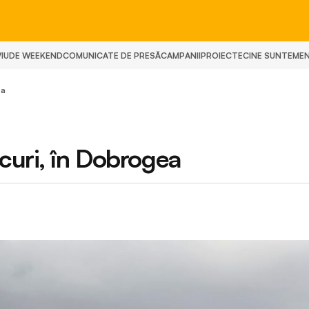
IU
DE WEEKEND
COMUNICATE DE PRESĂ
CAMPANII
PROIECTE
CINE SUNTEM
E
ea
curi, în Dobrogea