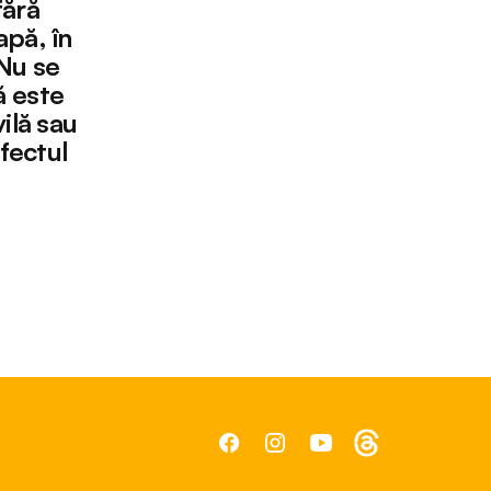
fără
apă, în
Nu se
 este
ilă sau
efectul