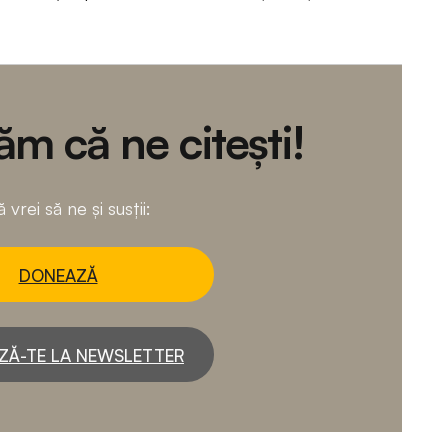
m că ne citești!
 vrei să ne și susții:
DONEAZĂ
ZĂ-TE LA NEWSLETTER