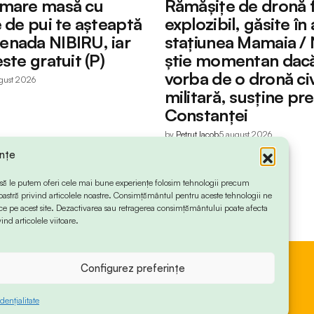
 mare masă cu
Rămășițe de dronă 
e de pui te așteaptă
explozibil, găsite în 
nada NIBIRU, iar
stațiunea Mamaia / 
ste gratuit (P)
știe momentan dacă
vorba de o dronă civ
gust 2026
militară, susține pr
Constanței
by
Petruț Iacob
5 august 2026
ințe
 ca să le putem oferi cele mai bune experiențe folosim tehnologii precum
oastră privind articolele noastre. Consimțământul pentru aceste tehnologii ne
 pe acest site. Dezactivarea sau retragerea consimțământului poate afecta
ind articolele viitoare.
Configurez preferințe
dențialitate