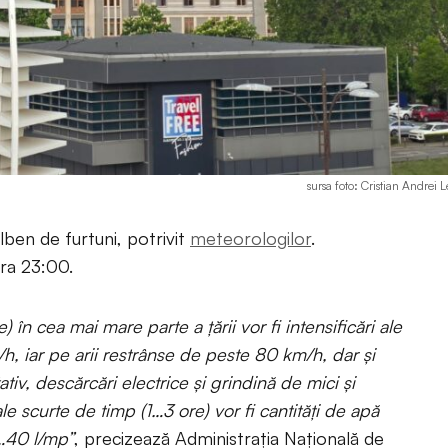
sursa foto: Cristian Andrei 
lben de furtuni, potrivit
meteorologilor
.
ora 23:00.
e) în cea mai mare parte a țării vor fi intensificări ale
/h, iar pe arii restrânse de peste 80 km/h, dar și
iv, descărcări electrice și grindină de mici și
le scurte de timp (1…3 ore) vor fi cantități de apă
0…40 l/mp”
, precizează Administrația Națională de