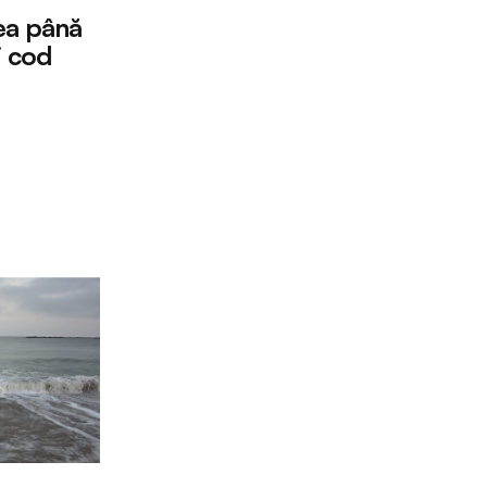
ea până
i cod