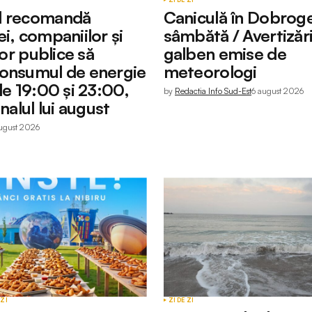
l recomandă
Caniculă în Dobrog
i, companiilor și
sâmbătă / Avertizăr
ilor publice să
galben emise de
onsumul de energie
meteorologi
le 19:00 și 23:00,
by
Redactia Info Sud-Est
6 august 2026
inalul lui august
ugust 2026
 ZI
ZI DE ZI