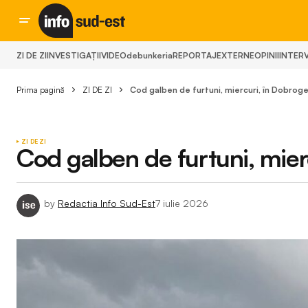
ZI DE ZI
INVESTIGAȚII
VIDEO
debunkeria
REPORTAJ
EXTERNE
OPINII
INTERV
Prima pagină
ZI DE ZI
Cod galben de furtuni, miercuri, în Dobrog
ZI DE ZI
Cod galben de furtuni, mier
by
Redactia Info Sud-Est
7 iulie 2026