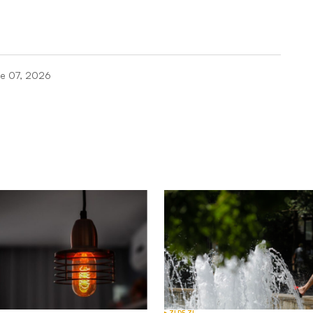
lie 07, 2026
Câmpurile obligatorii sunt marcate cu
*
Your E-mail
*
ZI DE ZI