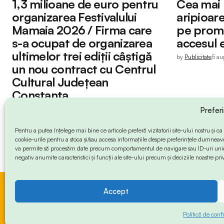
1,3 milioane de euro pentru
Cea mai
organizarea Festivalului
aripioar
Mamaia 2026 / Firma care
pe prome
s-a ocupat de organizarea
accesul e
ultimelor trei ediții câștigă
by
Publicitate
5 au
un nou contract cu Centrul
Cultural Județean
Constanța
by
Petruț Iacob
6 august 2026
Prefer
Pentru a putea înțelege mai bine ce articole preferă vizitatorii site-ului nostru și
cookie-urile pentru a stoca și/sau accesa informațiile despre preferințele dumneav
va permite să procesăm date precum comportamentul de navigare sau ID-uri unice
negativ anumite caracteristici și funcții ale site-ului precum și deciziile noastre priv
Accept
© 2024 Info-Sud-Est. All Rights Reserved.
Politică de confi