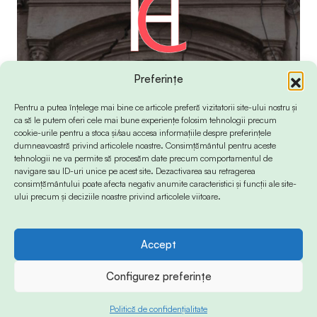
Preferințe
Pentru a putea înțelege mai bine ce articole preferă vizitatorii site-ului nostru și
ca să le putem oferi cele mai bune experiențe folosim tehnologii precum
cookie-urile pentru a stoca și/sau accesa informațiile despre preferințele
dumneavoastră privind articolele noastre. Consimțământul pentru aceste
tehnologii ne va permite să procesăm date precum comportamentul de
navigare sau ID-uri unice pe acest site. Dezactivarea sau retragerea
consimțământului poate afecta negativ anumite caracteristici și funcții ale site-
ului precum și deciziile noastre privind articolele viitoare.
Accept
© 2024 Info-Sud-Est. All Rights Reserved.
Configurez preferințe
Politică de confidențialitate