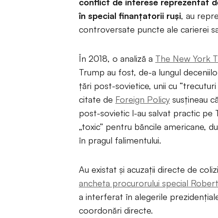
conflict de interese reprezentat d
în special finanțatorii ruși
, au repr
controversate puncte ale carierei sal
În 2018, o analiză a
The New York 
Trump au fost, de-a lungul deceniilor,
țări post-sovietice, unii cu “trecuturi
citate de
Foreign Policy
susțineau că,
post-sovietic l-au salvat practic p
„toxic” pentru băncile americane, du
în pragul falimentului.
Au existat și acuzații directe de coli
ancheta procurorului special Rober
a interferat în alegerile prezidenția
coordonări directe.