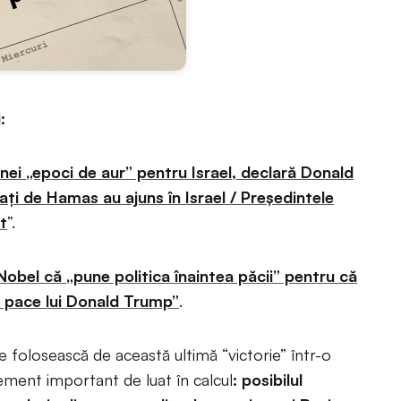
i:
ei „epoci de aur” pentru Israel, declară Donald
rați de Hamas au ajuns în Israel / Președintele
t
”.
bel că „pune politica înaintea păcii” pentru că
u pace lui Donald Trump”
.
e folosească de această ultimă “victorie” într-o
ement important de luat în calcul
: posibilul