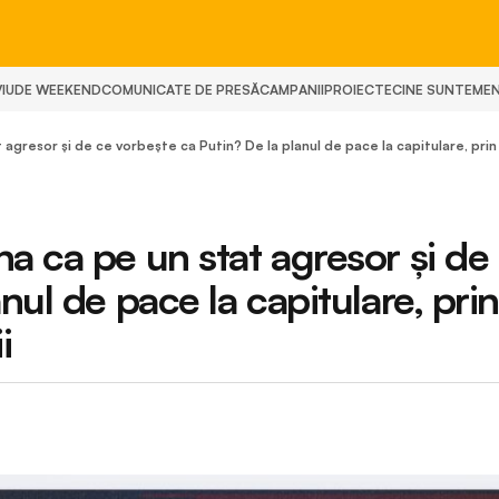
IU
DE WEEKEND
COMUNICATE DE PRESĂ
CAMPANII
PROIECTE
CINE SUNTEM
E
agresor și de ce vorbește ca Putin? De la planul de pace la capitulare, prin 
a ca pe un stat agresor și de
nul de pace la capitulare, pri
ii