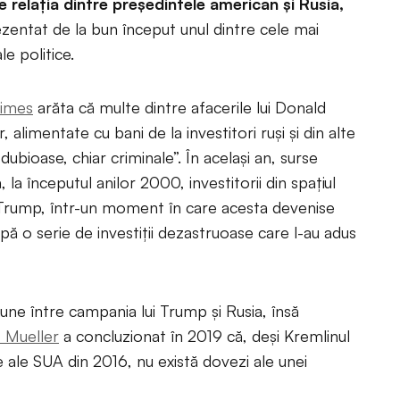
e relația dintre președintele american și Rusia,
ezentat de la bun început unul dintre cele mai
e politice.
Times
arăta că multe dintre afacerile lui Donald
 alimentate cu bani de la investitori ruși și din alte
 dubioase, chiar criminale”. În același an, surse
 la începutul anilor 2000, investitorii din spațiul
e Trump, într-un moment în care acesta devenise
pă o serie de investiții dezastruoase care l-au adus
ziune între campania lui Trump și Rusia, însă
t Mueller
a concluzionat în 2019 că, deși Kremlinul
le ale SUA din 2016, nu există dovezi ale unei