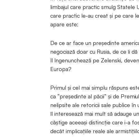
limbajul care practic smulg Statele U
care practic le-au creat și pe care l
apare este:
De ce ar face un președinte americ
negociază doar cu Rusia, de ce îi dă 
îl îngenunchează pe Zelenski, deveni
Europa?
Primul și cel mai simplu răspuns e
ca “președinte al păcii” și de Prem
nelipsite ale retoricii sale publice î
îl interesează mai mult să adauge un
câștige aceeași distincție care i-a
decât implicațiile reale ale armistiți