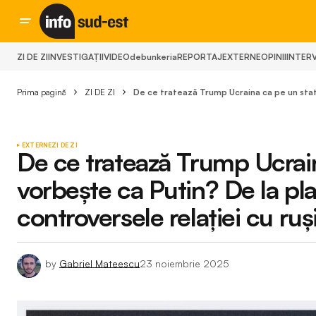
ZI DE ZI
INVESTIGAȚII
VIDEO
debunkeria
REPORTAJ
EXTERNE
OPINII
INTERV
Prima pagină
ZI DE ZI
De ce tratează Trump Ucraina ca pe un stat 
EXTERNE
ZI DE ZI
De ce tratează Trump Ucrain
vorbește ca Putin? De la pla
controversele relației cu ruș
by
Gabriel Mateescu
23 noiembrie 2025