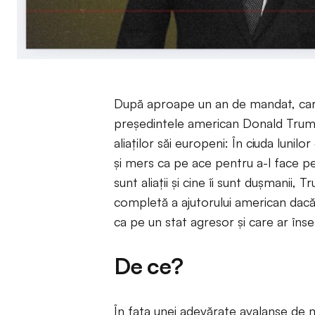
După aproape un an de mandat, care
președintele american Donald Trump
aliaților săi europeni: În ciuda lunilo
și mers ca pe ace pentru a-l face pe
sunt aliații și cine îi sunt dușmanii,
completă a ajutorului american dacă
ca pe un stat agresor și care ar însem
De ce?
În fața unei adevărate avalanșe de mi