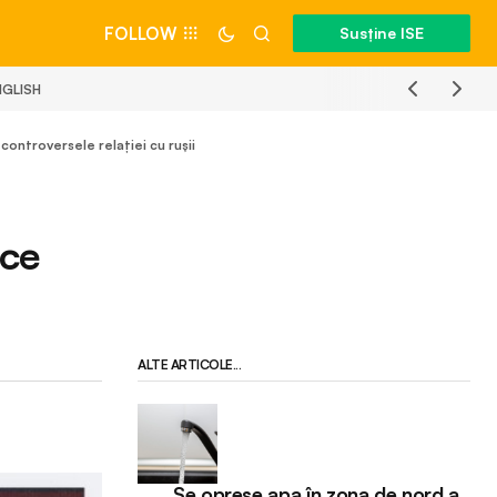
FOLLOW
Susține ISE
NGLISH
controversele relației cu rușii
 ce
n
ALTE ARTICOLE...
Se opreșe apa în zona de nord a