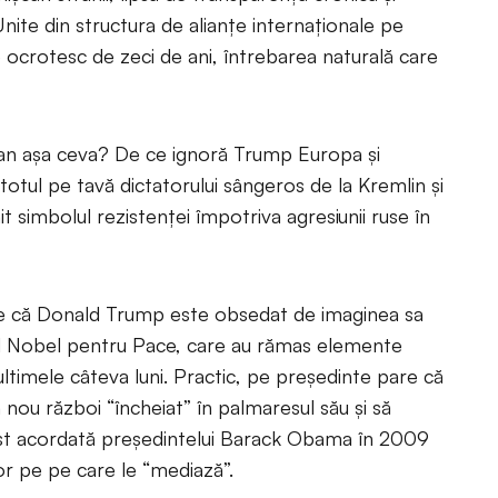
nite din structura de alianțe internaționale pe
e ocrotesc de zeci de ani, întrebarea naturală care
an așa ceva? De ce ignoră Trump Europa și
totul pe tavă dictatorului sângeros de la Kremlin și
t simbolul rezistenței împotriva agresiunii ruse în
ste că Donald Trump este obsedat de imaginea sa
iul Nobel pentru Pace, care au rămas elemente
n ultimele câteva luni. Practic, pe președinte pare că
 nou război “încheiat” în palmaresul său și să
 fost acordată președintelui Barack Obama în 2009
ilor pe pe care le “mediază”.