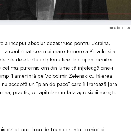
sursa foto: Ilus
 a început absolut dezastruos pentru Ucraina,
 a confirmat cea mai mare temere a Kievului și a
r de zile de eforturi diplomatice, limbaj împăciuitor
 cel mai puternic om din lume să înțeleagă cine-i
 Trump îl amenință pe Volodimir Zelenski cu tăierea
 nu acceptă un “plan de pace” care îi tratează țara
na, practic, o capitulare în fața agresiunii rusești.
șcări stranii, lipsa de transparență cronică și