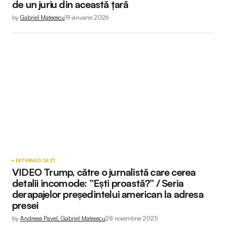
de un juriu din această țară
by
Gabriel Mateescu
19 ianuarie 2026
EXTERNE
ZI DE ZI
VIDEO Trump, către o jurnalistă care cerea
detalii incomode: ”Ești proastă?” / Seria
derapajelor președintelui american la adresa
presei
by
Andreea Pavel, Gabriel Mateescu
28 noiembrie 2025