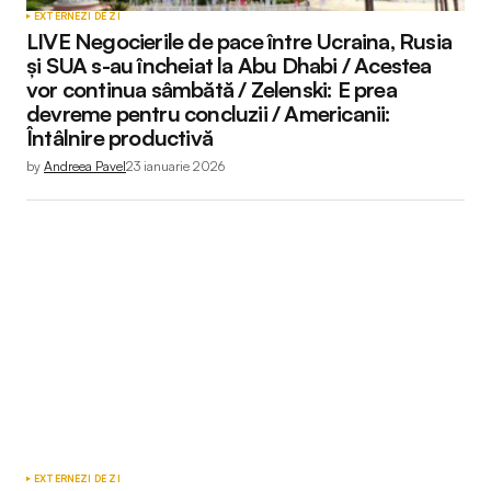
EXTERNE
ZI DE ZI
LIVE Negocierile de pace între Ucraina, Rusia
și SUA s-au încheiat la Abu Dhabi / Acestea
vor continua sâmbătă / Zelenski: E prea
devreme pentru concluzii / Americanii:
Întâlnire productivă
by
Andreea Pavel
23 ianuarie 2026
EXTERNE
ZI DE ZI