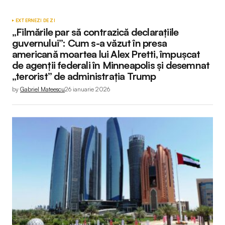
EXTERNE
ZI DE ZI
„Filmările par să contrazică declarațiile
guvernului”: Cum s-a văzut în presa
americană moartea lui Alex Pretti, împușcat
de agenții federali în Minneapolis și desemnat
„terorist” de administrația Trump
by
Gabriel Mateescu
26 ianuarie 2026