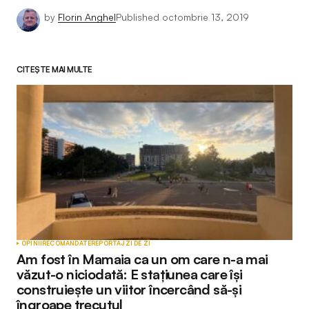
by
Florin Anghel
Published
octombrie 13, 2019
CITEȘTE MAI MULTE
OPINII
RECOMANDATE
REPORTAJ
ZI DE ZI
Am fost în Mamaia ca un om care n-a mai
văzut-o niciodată: E stațiunea care își
construiește un viitor încercând să-și
îngroape trecutul