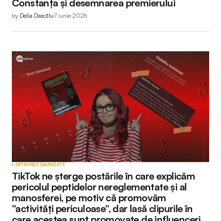
Constanța și desemnarea premierului
by
Delia Dascălu
7 iunie 2026
OPINII
RECOMANDATE
TikTok ne șterge postările în care explicăm
pericolul peptidelor nereglementate și al
manosferei, pe motiv că promovăm
”activități periculoase”, dar lasă clipurile în
care acestea sunt promovate de influenceri