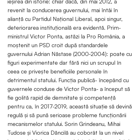
ieşirea din istorie: chiar dacă, din mai 2012, a
revenit la conducerea guvernului, mai întâi în
alianţă cu Partidul Naţional Liberal, apoi singur,
deteriorarea instituţională era evidentă. Prim-
ministrul Victor Ponta, astăzi la Pro România, a
moştenit un PSD croit după standardele
guvernului Adrian Năstase (2000-2004): poate cu
figuri experimentate dar fără nici un scrupul în
ceea ce priveşte beneficiile personale în
detrimentul statului. Funcţia publică- începând cu
guvernele conduse de Victor Ponta- a început să
fie golită rapid de demnitate şi competenţă
pentru ca, în 2017-2019, această situaţie să devină
regulă şi să pună serioase probleme funcţionării
mecanismelor statului. Sorin Grindeanu, Mihai
Tudose şi Viorica Dăncilă au coborât la un nivel