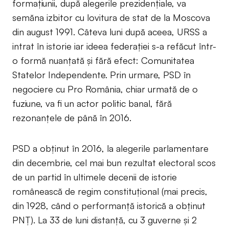
formaţiunii, după alegerile prezidenţiale, va
semăna izbitor cu lovitura de stat de la Moscova
din august 1991. Câteva luni după aceea, URSS a
intrat în istorie iar ideea federaţiei s-a refăcut într-
o formă nuanţată şi fără efect: Comunitatea
Statelor Independente. Prin urmare, PSD în
negociere cu Pro România, chiar urmată de o
fuziune, va fi un actor politic banal, fără
rezonanţele de până în 2016.
PSD a obţinut în 2016, la alegerile parlamentare
din decembrie, cel mai bun rezultat electoral scos
de un partid în ultimele decenii de istorie
românească de regim constituţional (mai precis,
din 1928, când o performanţă istorică a obţinut
PNŢ). La 33 de luni distanţă, cu 3 guverne şi 2