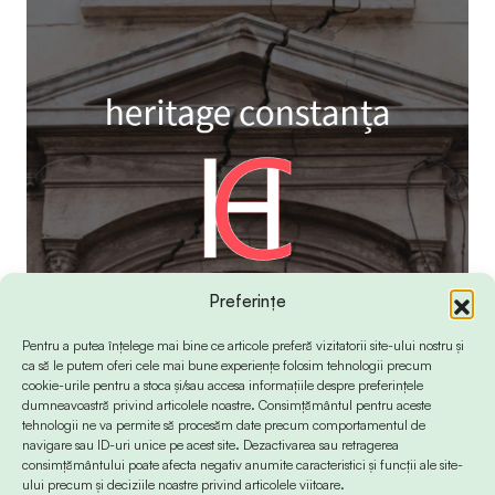
Preferințe
Pentru a putea înțelege mai bine ce articole preferă vizitatorii site-ului nostru și
ca să le putem oferi cele mai bune experiențe folosim tehnologii precum
cookie-urile pentru a stoca și/sau accesa informațiile despre preferințele
dumneavoastră privind articolele noastre. Consimțământul pentru aceste
tehnologii ne va permite să procesăm date precum comportamentul de
navigare sau ID-uri unice pe acest site. Dezactivarea sau retragerea
consimțământului poate afecta negativ anumite caracteristici și funcții ale site-
ului precum și deciziile noastre privind articolele viitoare.