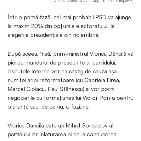
Viorica Dăncilă și Liviu Dragnea (foto: EuropaFM)
Într-o primă fază, cel mai probabil PSD va ajunge
la maxim 20% din opţiunile electoratului, la
alegerile prezidenţiale din noiembrie.
După aceea, însă, prim-ministrul Viorica Dăncilă va
pierde mandatul de preşedinte al partidului,
disputele interne vor da câştig de cauză aşa-
numitei aripi reformatoare (cu Gabriela Firea,
Marcel Ciolacu, Paul Stănescu) şi vor porni
negocierile cu formaţiunea lui Victor Ponta pentru
o alianţă sau, de ce nu, o fuziune.
Viorica Dăncilă este un Mihail Gorbaciov al
partidului iar înlăturarea ei de la conducerea