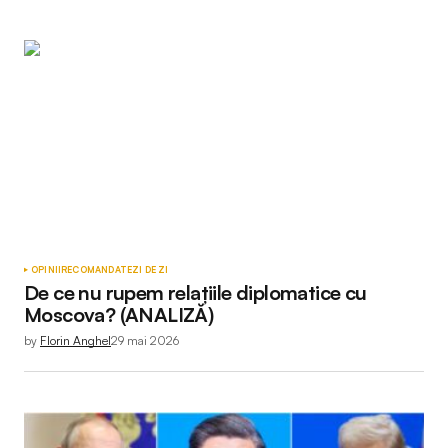
OPINII
RECOMANDATE
ZI DE ZI
De ce nu rupem relațiile diplomatice cu
Moscova? (ANALIZĂ)
by
Florin Anghel
29 mai 2026