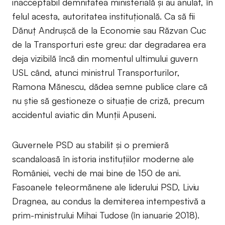
inacceptabil demnitatea ministerială şi au anulat, în
felul acesta, autoritatea instituţională. Ca să fii
Dănuţ Andruşcă de la Economie sau Răzvan Cuc
de la Transporturi este greu: dar degradarea era
deja vizibilă încă din momentul ultimului guvern
USL când, atunci ministrul Transporturilor,
Ramona Mănescu, dădea semne publice clare că
nu ştie să gestioneze o situaţie de criză, precum
accidentul aviatic din Munţii Apuseni.
Guvernele PSD au stabilit şi o premieră
scandaloasă în istoria instituţiilor moderne ale
României, vechi de mai bine de 150 de ani.
Fasoanele teleormănene ale liderului PSD, Liviu
Dragnea, au condus la demiterea intempestivă a
prim-ministrului Mihai Tudose (în ianuarie 2018).