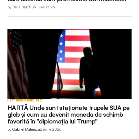
by
Delia Dascălu
3 iunie 2026
EXTERNE
OPINII
ZI DE ZI
HARTĂ Unde sunt staționate trupele SUA pe
glob și cum au devenit moneda de schimb
favorită în ”diplomația lui Trump”
by
Gabriel Mateescu
2 iunie 2026