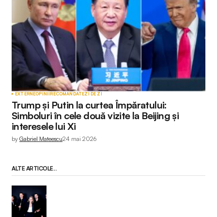
EXTERNE
OPINII
RECOMANDATE
ZI DE ZI
Trump și Putin la curtea Împăratului:
Simboluri în cele două vizite la Beijing și
interesele lui Xi
by
Gabriel Mateescu
24 mai 2026
ALTE ARTICOLE...