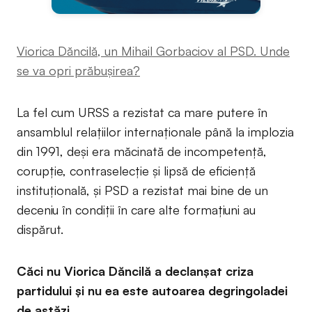
Viorica Dăncilă, un Mihail Gorbaciov al PSD. Unde
se va opri prăbuşirea?
La fel cum URSS a rezistat ca mare putere în
ansamblul relaţiilor internaţionale până la implozia
din 1991, deşi era măcinată de incompetenţă,
corupţie, contraselecţie şi lipsă de eficienţă
instituţională, şi PSD a rezistat mai bine de un
deceniu în condiţii în care alte formaţiuni au
dispărut.
Căci nu Viorica Dăncilă a declanşat criza
partidului şi nu ea este autoarea degringoladei
de astăzi.