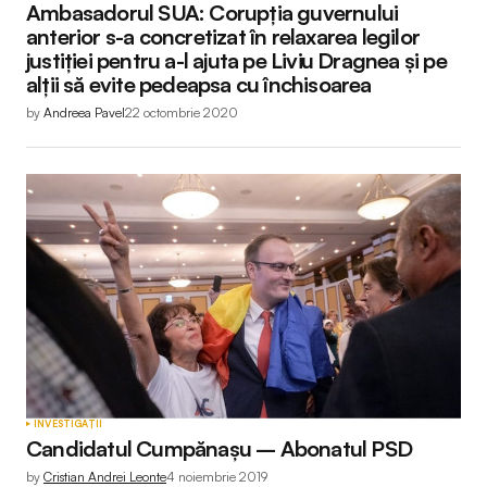
Ambasadorul SUA: Corupția guvernului
anterior s-a concretizat în relaxarea legilor
justiției pentru a-l ajuta pe Liviu Dragnea și pe
alții să evite pedeapsa cu închisoarea
by
Andreea Pavel
22 octombrie 2020
INVESTIGAȚII
Candidatul Cumpănașu – Abonatul PSD
by
Cristian Andrei Leonte
4 noiembrie 2019