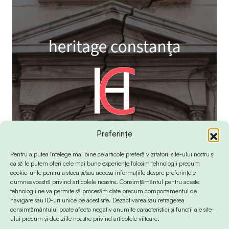
Preferințe
Pentru a putea înțelege mai bine ce articole preferă vizitatorii site-ului nostru și
ca să le putem oferi cele mai bune experiențe folosim tehnologii precum
cookie-urile pentru a stoca și/sau accesa informațiile despre preferințele
dumneavoastră privind articolele noastre. Consimțământul pentru aceste
tehnologii ne va permite să procesăm date precum comportamentul de
navigare sau ID-uri unice pe acest site. Dezactivarea sau retragerea
consimțământului poate afecta negativ anumite caracteristici și funcții ale site-
ului precum și deciziile noastre privind articolele viitoare.