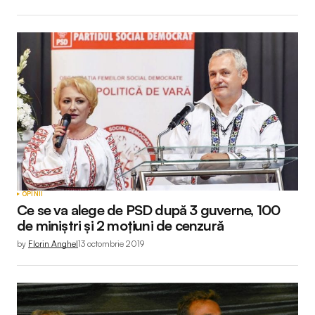
OPINII
Ce se va alege de PSD după 3 guverne, 100
de miniştri și 2 moţiuni de cenzură
by
Florin Anghel
13 octombrie 2019