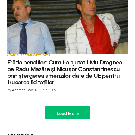
BANI EUROPENI
INVESTIGAȚII
Frăția penalilor: Cum i-a ajutat Liviu Dragnea
pe Radu Mazăre și Nicușor Constantinescu
prin ștergerea amenzilor date de UE pentru
trucarea licitațiilor
by
Andreea Pavel
10 iunie 2019
Load More