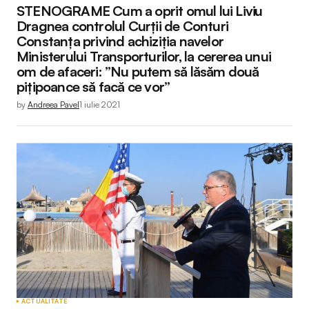
STENOGRAME Cum a oprit omul lui Liviu
Dragnea controlul Curții de Conturi
Constanța privind achiziția navelor
Ministerului Transporturilor, la cererea unui
om de afaceri: ”Nu putem să lăsăm două
pițipoance să facă ce vor”
by
Andreea Pavel
1 iulie 2021
ACTUALITATE