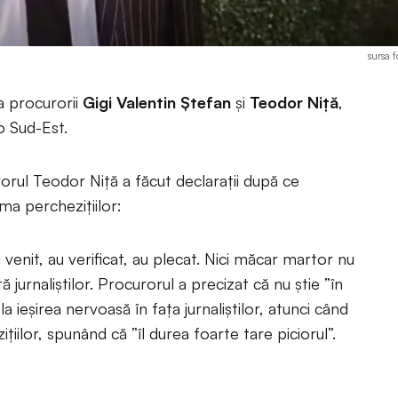
sursa 
la procurorii
Gigi Valentin Ștefan
și
Teodor Niță
,
o Sud-Est.
rul Teodor Niță a făcut declarații după ce
rma perchezițiilor:
venit, au verificat, au plecat. Nici măcar martor nu
 jurnaliștilor. Procurorul a precizat că nu știe ”în
 la ieșirea nervoasă în fața jurnaliștilor, atunci când
țiilor, spunând că ”îl durea foarte tare piciorul”.