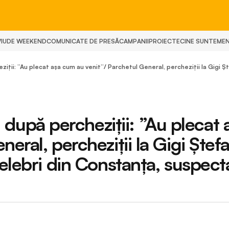
IU
DE WEEKEND
COMUNICATE DE PRESĂ
CAMPANII
PROIECTE
CINE SUNTEM
E
ii: ”Au plecat așa cum au venit”/ Parchetul General, percheziții la Gigi Șt
pă percheziții: ”Au plecat 
eral, percheziții la Gigi Ștefa
elebri din Constanța, suspect