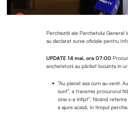
Percheziții ale Parchetului General 
au declarat surse oficiale pentru Inf
UPDATE 14 mai, ora 07:00
Procuro
anchetatorii au părăsit locuința în u
”Au plecat așa cum au venit. Au 
sunt”, a transmis procurorul Niță
cine s-a înfipt”, făcând referire
a ajuns acasă, în timpul perchezi