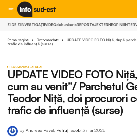
ZI DE ZI
INVESTIGAȚII
VIDEO
debunkeria
REPORTAJ
EXTERNE
OPINII
INTERV
Prima pagină
Recomandate
UPDATE VIDEO FOTO Niță, după percheziț
trafic de influență (surse)
RECOMANDATE
ZI DE ZI
UPDATE VIDEO FOTO Niță, du
cum au venit”/ Parchetul Gen
Teodor Niță, doi procurori c
trafic de influență (surse)
by
Andreea Pavel, Petruț Iacob
13 mai 2026