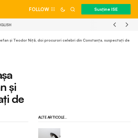
FOLLOW
Susține ISE
NGLISH
efan și Teodor Niță, doi procurori celebri din Constanța, suspectați de
așa
n și
ați de
ALTE ARTICOLE...