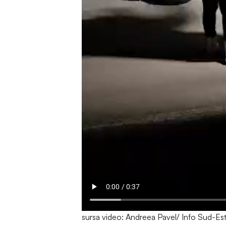
sursa video: Andreea Pavel/ Info Sud-Es