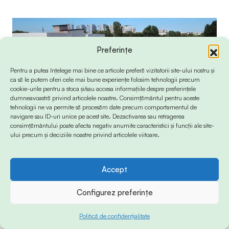
Preferințe
Pentru a putea înțelege mai bine ce articole preferă vizitatorii site-ului nostru și
ca să le putem oferi cele mai bune experiențe folosim tehnologii precum
cookie-urile pentru a stoca și/sau accesa informațiile despre preferințele
dumneavoastră privind articolele noastre. Consimțământul pentru aceste
tehnologii ne va permite să procesăm date precum comportamentul de
navigare sau ID-uri unice pe acest site. Dezactivarea sau retragerea
consimțământului poate afecta negativ anumite caracteristici și funcții ale site-
ului precum și deciziile noastre privind articolele viitoare.
Clădirea din imagine a fost construită pe terenul pe care
l-a deținut procurorul
Accept
Configurez preferințe
În timp ce procurorul Gigi Ștefan beneficia de
teren, subalternii săi, procurorii Parchetului de pe
Politică de confidențialitate
lângă Judecătoria Constanța, au închis trei dosare