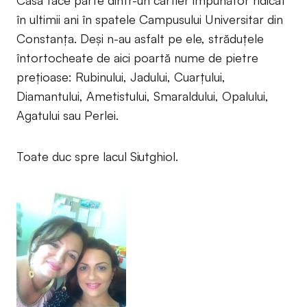
Casa face parte dintr-un cartier impunător ridicat
în ultimii ani în spatele Campusului Universitar din
Constanța. Deși n-au asfalt pe ele, străduțele
întortocheate de aici poartă nume de pietre
prețioase: Rubinului, Jadului, Cuarțului,
Diamantului, Ametistului, Smaraldului, Opalului,
Agatului sau Perlei.
Toate duc spre lacul Siutghiol.