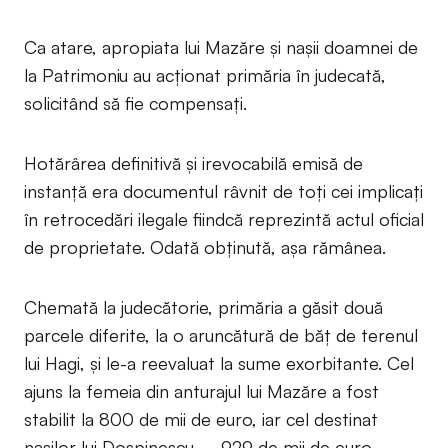
Ca atare, apropiata lui Mazăre și nașii doamnei de
la Patrimoniu au acționat primăria în judecată,
solicitând să fie compensați.
Hotărârea definitivă și irevocabilă emisă de
instanță era documentul râvnit de toți cei implicați
în retrocedări ilegale fiindcă reprezintă actul oficial
de proprietate. Odată obținută, așa rămânea.
Chemată la judecătorie, primăria a găsit două
parcele diferite, la o aruncătură de băț de terenul
lui Hagi, și le-a reevaluat la sume exorbitante. Cel
ajuns la femeia din anturajul lui Mazăre a fost
stabilit la 800 de mii de euro, iar cel destinat
nașilor lui Dospinescu – 929 de mii de euro.