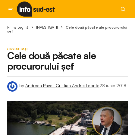
Prima pagină
INVESTIGAȚII
Cele două păcate ale procurorului
șef
INVESTIGAȚII
Cele două păcate ale
procurorului șef
by
Andreea Pavel, Cristian Andrei Leonte
28 iunie 2018