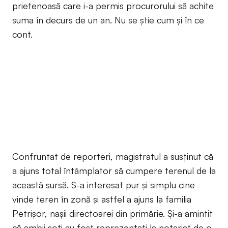
prietenoasă care i-a permis procurorului să achite
suma în decurs de un an. Nu se știe cum și în ce
cont.
Confruntat de reporteri, magistratul a susținut că
a ajuns total întâmplator să cumpere terenul de la
această sursă. S-a interesat pur și simplu cine
vinde teren în zonă și astfel a ajuns la familia
Petrișor, nașii directoarei din primărie. Și-a amintit
că ambii soți au fost reprezentați la notariat de o