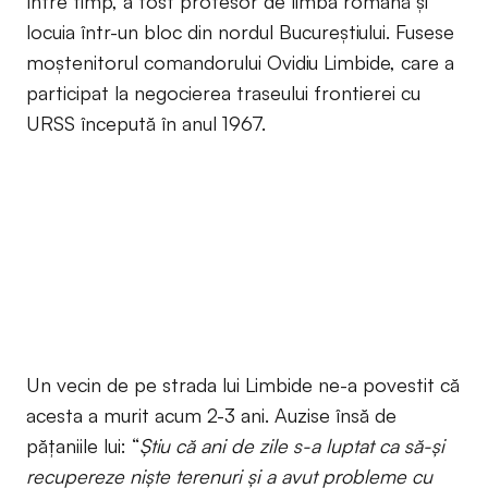
între timp, a fost profesor de limba română și
locuia într-un bloc din nordul Bucureștiului. Fusese
moștenitorul comandorului Ovidiu Limbide, care a
participat la negocierea traseului frontierei cu
URSS începută în anul 1967.
Un vecin de pe strada lui Limbide ne-a povestit că
acesta a murit acum 2-3 ani. Auzise însă de
pățaniile lui:
“
Știu că ani de zile s-a luptat ca să-și
recupereze niște terenuri și a avut probleme cu