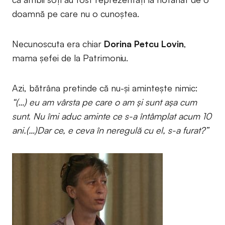
doamnă pe care nu o cunoștea.
Necunoscuta era chiar
Dorina Petcu Lovin
,
mama șefei de la Patrimoniu.
Azi, bătrâna pretinde că nu-și amintește nimic:
“(…) eu am vârsta pe care o am și sunt așa cum
sunt. Nu îmi aduc aminte ce s-a întâmplat acum 10
ani.(…)Dar ce, e ceva în neregulă cu el, s-a furat?”