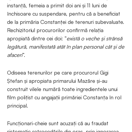
instanță, femeia a primit doi ani și 11 luni de
închisoare cu suspendare, pentru că a beneficiat
de la primăria Constanței de terenuri subevaluate.
Rechizitoriul procurorilor confirmă relația
apropiată dintre cei doi: “
există o veche și strânsă
legătură, manifestată atât în plan personal cât și de
afaceri
”.
Odiseea terenurilor pe care procurorul Gigi
Ștefan și apropiata primarului Mazăre și-au
construit vilele numără toate ingredientele unui
film polițist cu angajații primăriei Constanța în rol
principal.
Funcționari-cheie sunt acuzați că au fraudat
sistematic retrocedările din oraș, prin ignorarea