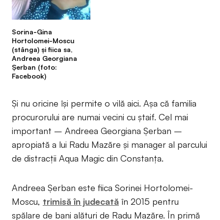
Sorina-Gina
Hortolomei-Moscu
(stânga) și fiica sa,
Andreea Georgiana
Șerban (foto:
Facebook)
Și nu oricine își permite o vilă aici. Așa că familia
procurorului are numai vecini cu ștaif. Cel mai
important – Andreea Georgiana Șerban –
apropiată a lui Radu Mazăre și manager al parcului
de distracții Aqua Magic din Constanța.
Andreea Șerban este fiica Sorinei Hortolomei-
Moscu,
trimisă în judecată
în 2015 pentru
spălare de bani alături de Radu Mazăre. În primă