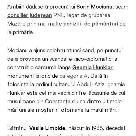
Ambii îi dăduseră procură lui
Sorin Mocianu,
acum
consilier județean
PNL, legat de gruparea
Mazăre prin mai multe
achiziții de pământuri
de
la primărie.
Mocianu a ajuns celebru atunci când, pe punctul
de
a provoca
un scandal etnico-diplomatic, a
construit o cârciumă lângă
Geamia Hunkiar
,
monument istoric de
categoria A
. Dată în
folosință la ordinul sultanului Abdul- Aziz, geamia
Hunkiar este cel mai vechi dintre lăcașurile de cult
musulmane din Constanța și una dintre ultimele
mărturii ale moștenirii otomane la malul mării.
Bâtrânul
Vasile Limbide
, născut în 1938, decedat