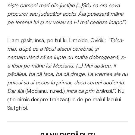
niște oameni mari din justiție.(…)Știu că era ceva
procuror sau judecător acolo. Ăia puseseră mâna
pe terenul lui și nu voiau să i-l mai cedeze înapoi”.
L-am găsit, însă, pe fiul lui Limbide, Ovidiu:
“Taică-
miu, după ce a făcut atacul cerebral, și
nemaiputând să se lupte cu mafia dobrogeană, s-
a lăsat pe mâna lui Mocianu. (…) Mai apărea, îl
păcălea, ba că face, ba că drege. La vremea aia nu
puteai să ai acces la primar, dacă cereai audiență.
Dar ăla
(Mocianu, n.red.)
intra ca prin brânză!”.
Nu
știe nimic despre tranzacțiile de pe malul lacului
Siutghiol.