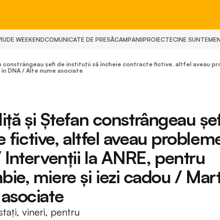
IU
DE WEEKEND
COMUNICATE DE PRESĂ
CAMPANII
PROIECTE
CINE SUNTEM
E
onstrângeau șefi de instituții să încheie contracte fictive, altfel aveau pr
f în DNA / Alte nume asociate
ă și Ștefan constrângeau șef
te fictive, altfel aveau problem
 Intervenții la ANRE, pentru
ie, miere și iezi cadou / Mart
 asociate
tați, vineri, pentru