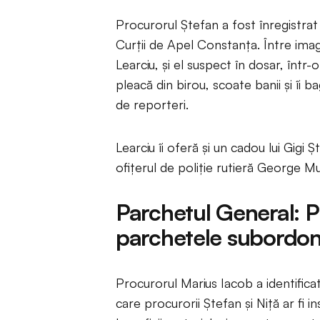
Procurorul Ștefan a fost înregistrat
Curții de Apel Constanța. Între imagi
Learciu, și el suspect în dosar, înt
pleacă din birou, scoate banii și îi
de reporteri.
Learciu îi oferă și un cadou lui Gigi Șt
ofițerul de poliție rutieră George 
Parchetul General: P
parchetele subordona
Procurorul Marius Iacob a identificat
care procurorii Ștefan și Niță ar fi 