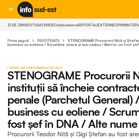
ZI DE ZI
INVESTIGAȚII
VIDEO
debunkeria
REPORTAJ
EXTERNE
OPINII
INTERV
Prima pagină
INVESTIGAȚII
STENOGRAME Procurorii Niță și Ștefan c
business cu eoliene / Scrumbie, miere și iezi cadou / Martor, un fost șe
INVESTIGAȚII
RECOMANDATE
ZI DE ZI
STENOGRAME Procurorii Niț
instituții să încheie contrac
penale (Parchetul General) /
business cu eoliene / Scrumb
fost șef în DNA / Alte nume
Procurorii Teodor Niță și Gigi Ștefan au fost ares