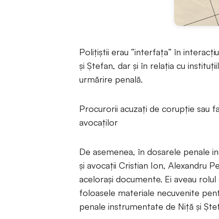
Polițiștii erau ”interfața” în interac
și Ștefan, dar și în relația cu instituți
urmărire penală.
Procurorii acuzați de corupție sau fa
avocaților
De asemenea, în dosarele penale in
și avocații Cristian Ion, Alexandru Pe
acelorași documente. Ei aveau rolul 
foloasele materiale necuvenite pentr
penale instrumentate de Niță și Ște