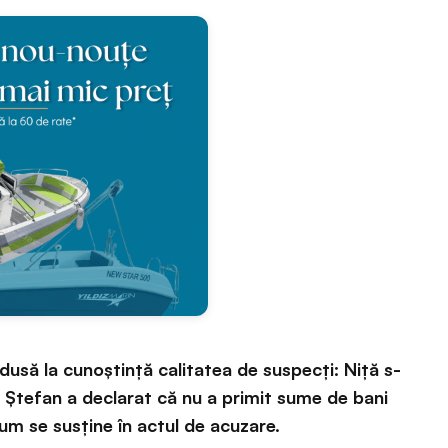
adusă la cunoștință calitatea de suspecți: Niță s-
ar Ștefan a declarat că nu a primit sume de bani
cum se susține în actul de acuzare.