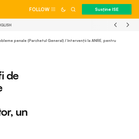
FOLLOW
Susține ISE
NGLISH
obleme penale (Parchetul General) / Intervenții la ANRE, pentru
i de
e
or, un