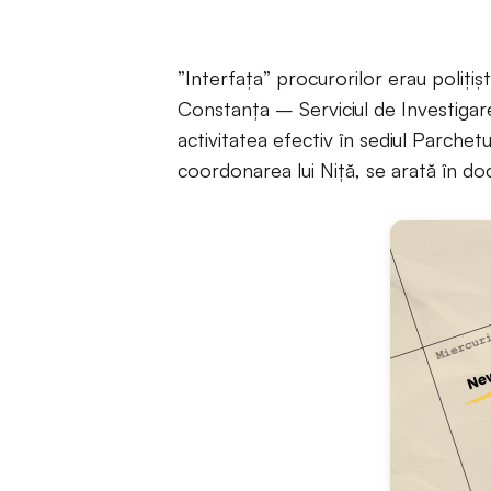
”Interfața” procurorilor erau polițișt
Constanța – Serviciul de Investigare
activitatea efectiv în sediul Parche
coordonarea lui Niță, se arată în d