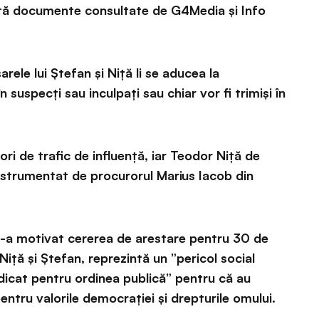
arată documente consultate de G4Media și Info
ele lui Ștefan și Niță li se aducea la
 suspecți sau inculpați sau chiar vor fi trimiși în
ri de trafic de influență, iar Teodor Niță de
 instrumentat de procurorul Marius Iacob din
și-a motivat cererea de arestare pentru 30 de
 Niță și Ștefan, reprezintă un ”pericol social
ridicat pentru ordinea publică” pentru că au
ntru valorile democrației și drepturile omului.