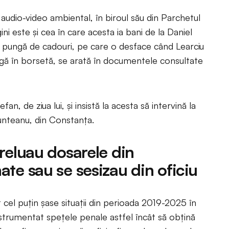
 audio-video ambiental, în biroul său din Parchetul
ni este și cea în care acesta ia bani de la Daniel
r-o pungă de cadouri, pe care o desface când Learciu
 bagă în borsetă, se arată în documentele consultate
efan, de ziua lui, și insistă la acesta să intervină la
Munteanu, din Constanța.
reluau dosarele din
te sau se sesizau din oficiu
 cel puțin șase situații din perioada 2019-2025 în
instrumentat spețele penale astfel încât să obțină