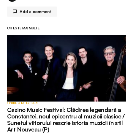
Add a comment
CITEȘTE MAI MULTE
Adresa ta de email nu va fi publicată.
Câmpurile
obligatorii sunt marcate cu
*
Comment
*
Your Name
*
PUBLICITATE
ZI DE ZI
Cazino Music Festival: Clădirea legendară a
Your E-mail
*
Constanței, noul epicentru al muzicii clasice /
Sunetul viitorului rescrie istoria muzicii în stil
Art Nouveau (P)