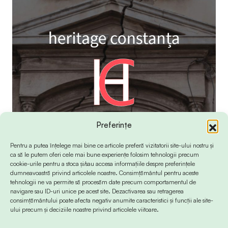
Preferințe
Pentru a putea înțelege mai bine ce articole preferă vizitatorii site-ului nostru și
ca să le putem oferi cele mai bune experiențe folosim tehnologii precum
cookie-urile pentru a stoca și/sau accesa informațiile despre preferințele
dumneavoastră privind articolele noastre. Consimțământul pentru aceste
tehnologii ne va permite să procesăm date precum comportamentul de
navigare sau ID-uri unice pe acest site. Dezactivarea sau retragerea
consimțământului poate afecta negativ anumite caracteristici și funcții ale site-
ului precum și deciziile noastre privind articolele viitoare.