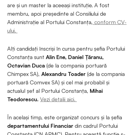
are și un master la aceeași instituție. A fost
membru, apoi președinte al Consiliului de
Administrație al Portului Constanța,
conform CV-
ului.
Alți candidați înscriși în cursa pentru șefia Portului
Constanța sunt
Alin Ene, Daniel Țăranu,
Octavian Duca
(de la compania portuară
Chimpex SA),
Alexandru Toader
(de la compania
portuară Comvex SA) și cel mai probabil și
actualul șef al Portului Constanța,
Mihai
Teodorescu.
Vezi detalii aici.
În același timp, este organizat concurs și la șefia
departamentului Financiar
din cadrul Portului
Constanța (CN APMC). Pentru această funcție s-