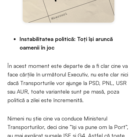
Instabilitatea politică: Toți își aruncă
oamenii în joc
În acest moment este departe de a fi clar cine va
face cărțile în următorul Executiv, nu este clar nici
dacă Transporturile vor ajunge la PSD, PNL, USR
sau AUR, toate variantele sunt pe masă, poza
politică a zilei este încremenită.
Nimeni nu știe cine va conduce Ministerul
Transporturilor, deci cine ”își va pune om la Port”,
au mai explicat sursele ISE și G4. Astfel că toate