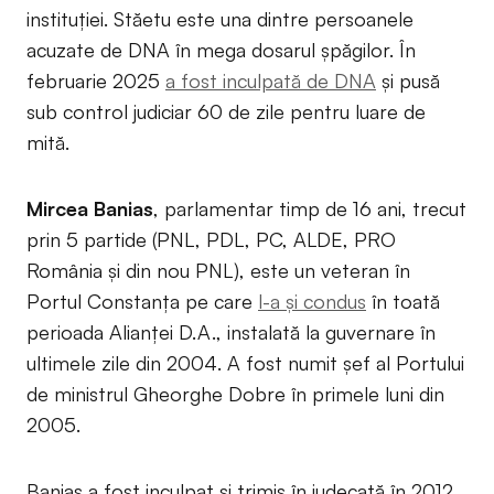
instituției. Stăetu este una dintre persoanele
acuzate de DNA în mega dosarul șpăgilor. În
februarie 2025
a fost inculpată de DNA
și pusă
sub control judiciar 60 de zile pentru luare de
mită.
Mircea Banias
, parlamentar timp de 16 ani, trecut
prin 5 partide (PNL, PDL, PC, ALDE, PRO
România și din nou PNL), este un veteran în
Portul Constanța pe care
l-a și condus
în toată
perioada Alianței D.A., instalată la guvernare în
ultimele zile din 2004. A fost numit șef al Portului
de ministrul Gheorghe Dobre în primele luni din
2005.
Banias a fost inculpat și trimis în judecată în 2012