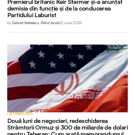
Premierul britanic Keir Starmer și-a anunțat
demisia din funcție și de la conducerea
Partidului Laburist
by
Gabriel Mateescu, Petruț Iacob
22 iunie 2026
EXTERNE
ZI DE ZI
Două luni de negocieri, redeschiderea
Strâmtorii Ormuz și 300 de miliarde de dolari
pentru Teheran: Cum arată memorandumul