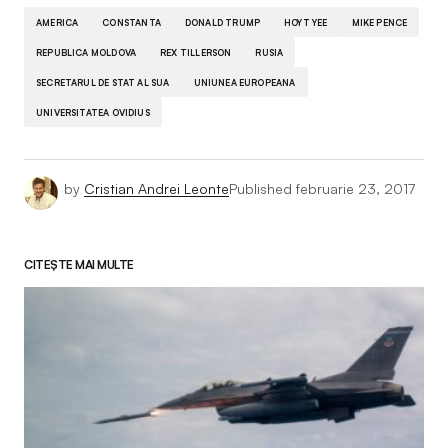
AMERICA
CONSTANTA
DONALD TRUMP
HOYT YEE
MIKE PENCE
REPUBLICA MOLDOVA
REX TILLERSON
RUSIA
SECRETARUL DE STAT AL SUA
UNIUNEA EUROPEANA
UNIVERSITATEA OVIDIUS
by
Cristian Andrei Leonte
Published
februarie 23, 2017
CITEȘTE MAI MULTE