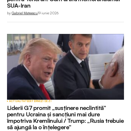
SUA-Iran
by
Gabriel Mateescu
19 iunie 2026
ACTUALITATE
EXTERNE
ZI DE ZI
Liderii G7 promit „susținere neclintită”
pentru Ucraina și sancțiuni mai dure
împotriva Kremlinului / Trump: „Rusia trebuie
să ajungă la o înțelegere”