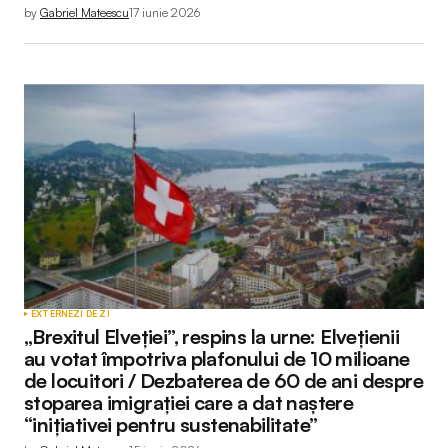
by
Gabriel Mateescu
17 iunie 2026
EXTERNE
ZI DE ZI
„Brexitul Elveției”, respins la urne: Elvețienii
au votat împotriva plafonului de 10 milioane
de locuitori / Dezbaterea de 60 de ani despre
stoparea imigrației care a dat naștere
“inițiativei pentru sustenabilitate”