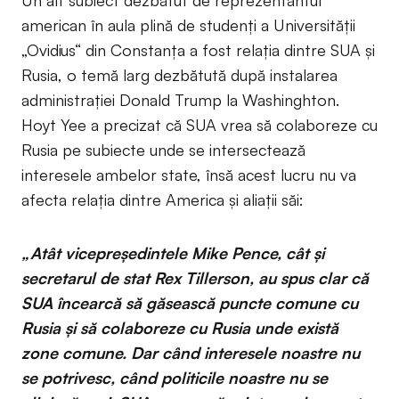
Un alt subiect dezbătut de reprezentantul
american în aula plină de studenți a Universității
„Ovidius“ din Constanța a fost relația dintre SUA și
Rusia, o temă larg dezbătută după instalarea
administrației Donald Trump la Washinghton.
Hoyt Yee a precizat că SUA vrea să colaboreze cu
Rusia pe subiecte unde se intersectează
interesele ambelor state, însă acest lucru nu va
afecta relația dintre America și aliații săi:
„Atât vicepreședintele Mike Pence, cât și
secretarul de stat Rex Tillerson, au spus clar că
SUA încearcă să găsească puncte comune cu
Rusia și să colaboreze cu Rusia unde există
zone comune. Dar când interesele noastre nu
se potrivesc, când politicile noastre nu se