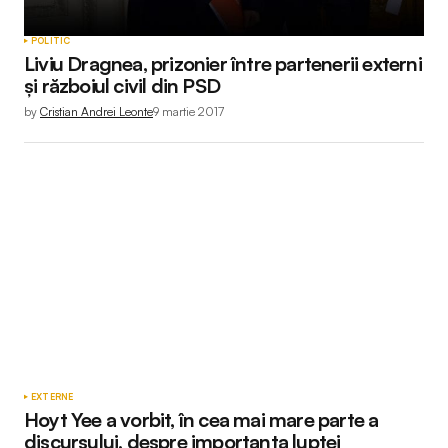
POLITIC
Liviu Dragnea, prizonier între partenerii externi
și războiul civil din PSD
by
Cristian Andrei Leonte
9 martie 2017
EXTERNE
Hoyt Yee a vorbit, în cea mai mare parte a
discursului, despre importanța luptei