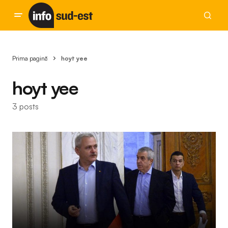
Prima pagină
hoyt yee
hoyt yee
3 posts