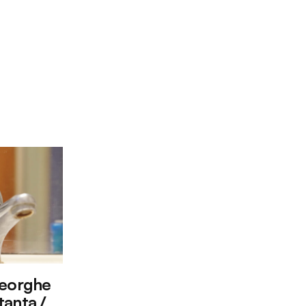
heorghe
tanța /