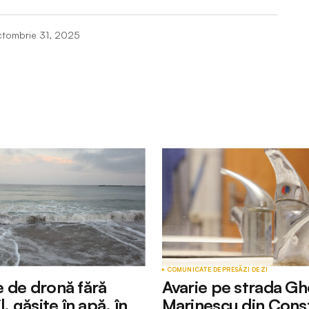
ctombrie 31, 2025
Câmpurile obligatorii sunt marcate cu
*
Your E-mail
*
COMUNICATE DE PRESĂ
ZI DE ZI
 de dronă fără
Avarie pe strada G
l, găsite în apă, în
Marinescu din Cons