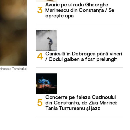
Avarie pe strada Gheorghe
Marinescu din Constanța / Se
oprește apa
Caniculă în Dobrogea până vineri
/ Codul galben a fost prelungit
piscopia Tomisului
Concerte pe faleza Cazinoului
din Constanța, de Ziua Marinei:
Tania Turtureanu și jazz