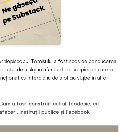
Arhiepiscopul Tomisului a fost scos de conducerea
reptul de a sluji în afara arhiepiscopiei pe care o
ionat cu interdicția de a oficia slujbe în alte
um a fost construit cultul Teodosie, cu
afaceri, instituții publice și Facebook