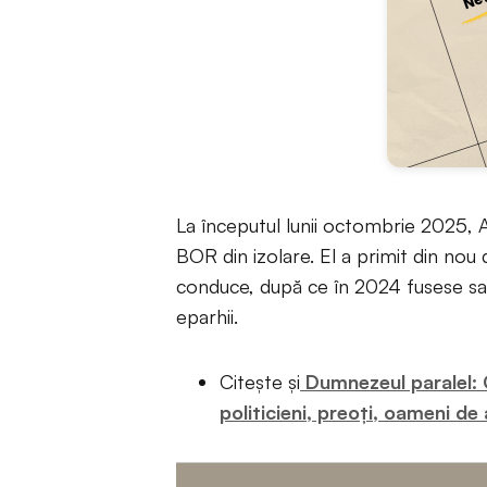
La începutul lunii octombrie 2025, 
BOR din izolare. El a primit din nou d
conduce, după ce în 2024 fusese sancț
eparhii.
Citește și
Dumnezeul paralel: C
politicieni, preoți, oameni de 