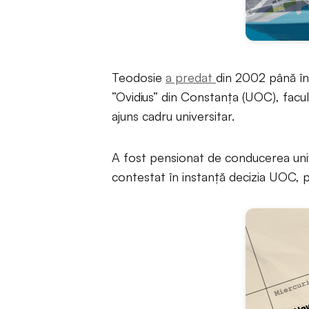
Teodosie
a predat
din 2002 până în 
”Ovidius” din Constanța (UOC), facul
ajuns cadru universitar.
A fost pensionat de conducerea unive
contestat în instanță decizia UOC, pr