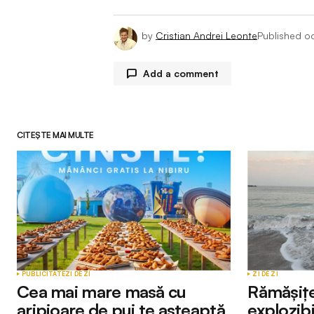
by
Cristian Andrei Leonte
Published
o
Add a comment
CITEȘTE MAI MULTE
Adresa ta de email nu va fi publicată.
Comment
*
Your Name
*
PUBLICITATE
ZI DE ZI
ZI DE ZI
Cea mai mare masă cu
Rămășițe
aripioare de pui te așteaptă
explozibi