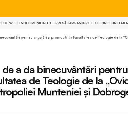
IU
DE WEEKEND
COMUNICATE DE PRESĂ
CAMPANII
PROIECTE
CINE SUNTEM
E
necuvântări pentru angajări și promovări la Facultatea de Teologie de la “O
 de a da binecuvântări pentru
ultatea de Teologie de la „Ovid
tropoliei Munteniei și Dobrog