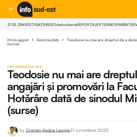
ZI DE ZI
INVESTIGAȚII
VIDEO
debunkeria
REPORTAJ
EXTERNE
OPINII
INTERV
Prima pagină
Recomandate
Teodosie nu mai are dreptul de a da bi
(surse)
RECOMANDATE
ZI DE ZI
Teodosie nu mai are dreptul
angajări și promovări la Fac
Hotărâre dată de sinodul Mi
(surse)
by
Cristian Andrei Leonte
31 octombrie 2025