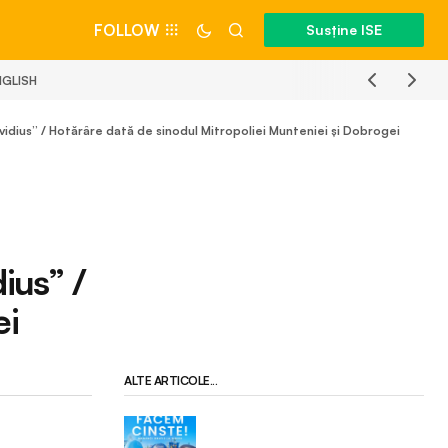
FOLLOW
Susține ISE
NGLISH
vidius” / Hotărâre dată de sinodul Mitropoliei Munteniei și Dobrogei
ius” /
ei
ALTE ARTICOLE...