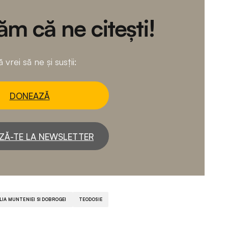
m că ne citești!
 vrei să ne și susții:
DONEAZĂ
ZĂ-TE LA NEWSLETTER
IA MUNTENIEI SI DOBROGEI
TEODOSIE