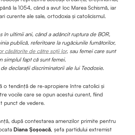
 până la 1054, când a avut loc Marea Schismă, iar
ri curente ale sale, ortodoxia și catolicismul.
s în ultimii ani, când a adâncit ruptura de BOR,
nia publică, referitoare la rugăciunile fumătorilor,
r căsătorite de către soții lor
, sau femei care sunt
in simplul fapt că sunt femei.
e declarații discriminatorii ale lui Teodosie.
ă o tendință de re-apropiere între catolici și
tre vocile care se opun acestui curent, fiind
st punct de vedere.
anță, după contestarea amenzilor primite pentru
vocata
Diana Șoșoacă
, șefa partidului extremist