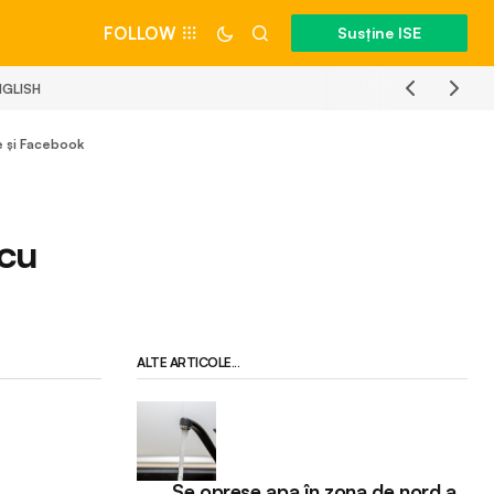
FOLLOW
Susține ISE
NGLISH
ce și Facebook
 cu
ALTE ARTICOLE...
Se opreșe apa în zona de nord a