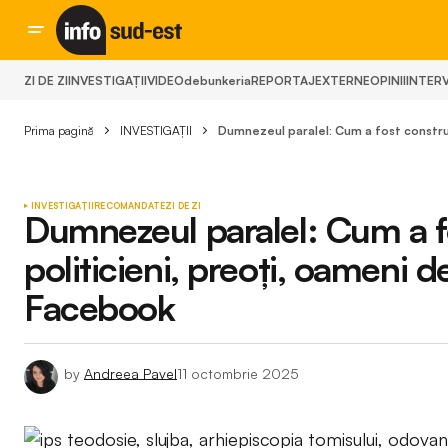
ZI DE ZI
INVESTIGAȚII
VIDEO
debunkeria
REPORTAJ
EXTERNE
OPINII
INTERV
Prima pagină
INVESTIGAȚII
Dumnezeul paralel: Cum a fost construit
INVESTIGAȚII
RECOMANDATE
ZI DE ZI
Dumnezeul paralel: Cum a fo
politicieni, preoți, oameni de 
Facebook
by
Andreea Pavel
11 octombrie 2025