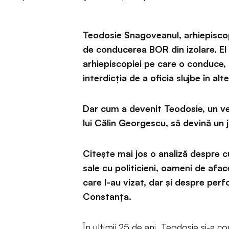
Teodosie Snagoveanul, arhiepisco
de conducerea BOR din izolare. El a
arhiepiscopiei pe care o conduce,
interdicția de a oficia slujbe în alte
Dar cum a devenit Teodosie, un vec
lui Călin Georgescu, să devină un j
Citește mai jos o analiză despre c
sale cu politicieni, oameni de afa
care l-au vizat, dar și despre perf
Constanța.
În ultimii 25 de ani, Teodosie și-a c