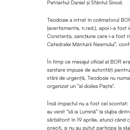
Patriarhul Daniel și Sfântul Sinod.
Teodosie a intrat în colimatorul BOR
(avertismente, n.red.), apoi i-a fost i
Constanța, sancțiune care i-a fost ridi
Catedralei Mântuirii Neamului”, con
În timp ce mesajul oficial al BOR era
sanitare impuse de autorități pentru
stării de urgență, Teodosie nu numai 
organizat un ”al doilea Paște”.
Însă impactul nu a fost cel scontat
au venit ”să ia Lumină” la slujba di
sărbătorit în 19 aprilie, atunci când 
preoți, și nu au putut participa la sl