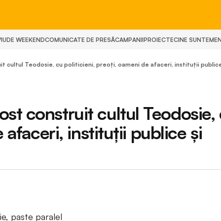
IU
DE WEEKEND
COMUNICATE DE PRESĂ
CAMPANII
PROIECTE
CINE SUNTEM
E
 cultul Teodosie, cu politicieni, preoți, oameni de afaceri, instituții publi
st construit cultul Teodosie,
afaceri, instituții publice și