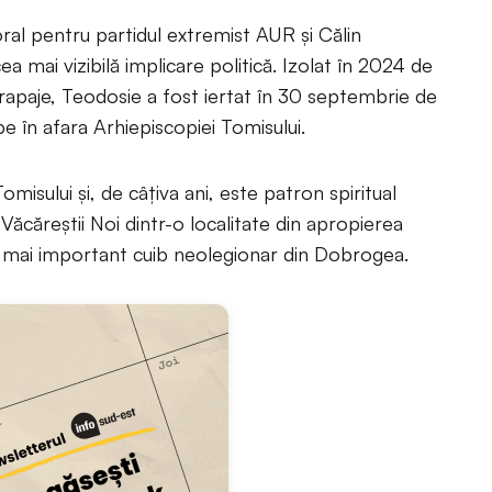
ral pentru partidul extremist AUR și Călin
 mai vizibilă implicare politică. Izolat în 2024 de
rapaje, Teodosie a fost iertat în 30 septembrie de
be în afara Arhiepiscopiei Tomisului.
misului și, de câțiva ani, este patron spiritual
Văcăreștii Noi dintr-o localitate din apropierea
el mai important cuib neolegionar din Dobrogea.