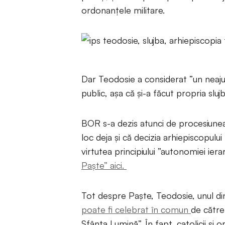
ordonanțele militare.
Dar Teodosie a considerat ”un neajun
public, așa că și-a făcut propria sl
BOR s-a dezis atunci de procesiunea
loc deja și că decizia arhiepiscopulu
virtutea principiului ”autonomiei ierar
Paște” aici.
Tot despre Paște, Teodosie, unul din
poate fi celebrat în comun
de către 
Sfânta Lumină”. În fapt, catolicii și 