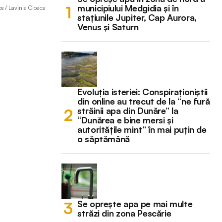
municipiului Medgidia și în
s / Lavinia Cioaca
stațiunile Jupiter, Cap Aurora,
Venus și Saturn
Evoluția isteriei: Conspiraționiștii
din online au trecut de la “ne fură
străinii apa din Dunăre” la
“Dunărea e bine mersi și
autoritățile mint” în mai puțin de
o săptămână
Se oprește apa pe mai multe
străzi din zona Pescărie