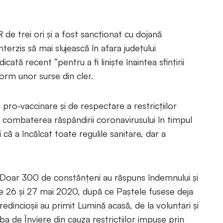
 de trei ori și a fost sancționat cu dojană
nterzis să mai slujească în afara județului
cată recent ”pentru a fi liniște înaintea sfințirii
form unor surse din cler.
 pro-vaccinare și de respectare a restricțiilor
 combaterea răspândirii coronavirusului în timpul
că a încălcat toate regulile sanitare, dar a
: Doar 300 de constănțeni au răspuns îndemnului și
ntre 26 și 27 mai 2020, după ce Paștele fusese deja
credincioșii au primit Lumină acasă, de la voluntari și
ujba de Înviere din cauza restricțiilor impuse prin