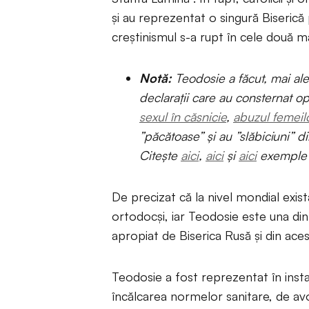
și au reprezentat o singură Biserică
creștinismul s-a rupt în cele două ma
Notă:
Teodosie a făcut, mai ale
declarații care au consternat opi
sexul în căsnicie
,
abuzul femeilo
”păcătoase” și au ”slăbiciuni” d
Citește
aici
,
aici
și
aici
exemple d
De precizat că la nivel mondial exist
ortodocși, iar Teodosie este una din
apropiat de Biserica Rusă și din ace
Teodosie a fost reprezentat în inst
încălcarea normelor sanitare, de a