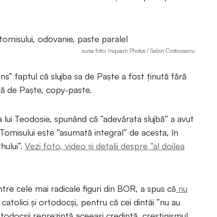
sursa foto: Inquam Photos / Sabin Cirstoveanu
s” faptul că slujba sa de Paște a fost ținută fără
ujbă de Paște, copy-paste.
 lui Teodosie, spunând că ”adevărata slujbă” a avut
i Tomisului este ”asumată integral” de acesta, în
hului”.
Vezi foto, video și detalii despre ”al doilea
tre cele mai radicale figuri din BOR, a spus că
nu
catolici și ortodocși, pentru că cei dintâi ”nu au
ortodocșii reprezintă aceeași credință, creștinismul,