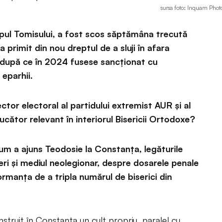
sursa foto: Inquam Photo
pul Tomisului, a fost scos săptămâna trecută
 primit din nou dreptul de a sluji în afara
 după ce în 2024 fusese sancționat cu
 eparhii.
tor electoral al partidului extremist AUR și al
ucător relevant în interiorul Bisericii Ortodoxe?
um a ajuns Teodosie la Constanța, legăturile
ceri și mediul neolegionar, despre dosarele penale
ormanța de a tripla numărul de biserici din
onstruit în Constanța un cult propriu, paralel cu