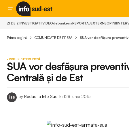
ZI DE ZI
INVESTIGAȚII
VIDEO
debunkeria
REPORTAJ
EXTERNE
OPINII
INTERV
Prima pagină
COMUNICATE DE PRESĂ
SUA vor desfășura preventiv 
COMUNICATE DE PRESĂ
SUA vor desfășura preventi
Centrală și de Est
by
Redactia Info Sud-Est
28 iunie 2015