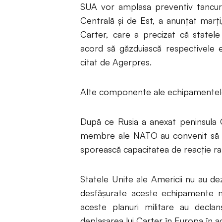
SUA vor amplasa preventiv tancuri,
Centrală și de Est, a anunțat marți,
Carter, care a precizat că statele
acord să găzduiască respectivele e
citat de Agerpres.
Alte componente ale echipamentelor
După ce Rusia a anexat peninsula Cr
membre ale NATO au convenit să inte
sporească capacitatea de reacție rap
Statele Unite ale Americii nu au de
desfășurate aceste echipamente mil
aceste planuri militare au decla
deplasarea lui Carter în Europa în 