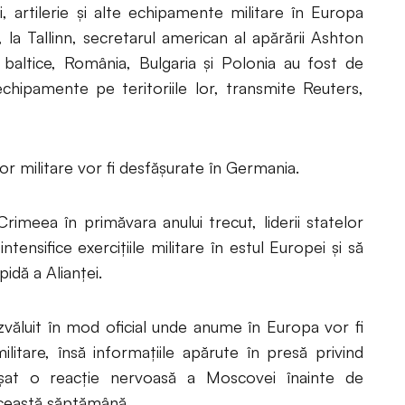
 artilerie și alte echipamente militare în Europa
 la Tallinn, secretarul american al apărării Ashton
 baltice, România, Bulgaria și Polonia au fost de
chipamente pe teritoriile lor, transmite Reuters,
 militare vor fi desfășurate în Germania.
imeea în primăvara anului trecut, liderii statelor
nsifice exercițiile militare în estul Europei și să
idă a Alianței.
zvăluit în mod oficial unde anume în Europa vor fi
itare, însă informațiile apărute în presă privind
nșat o reacție nervoasă a Moscovei înainte de
această săptămână.