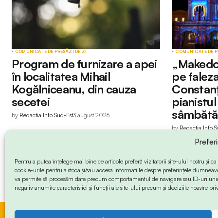
COMUNICATE DE PRESĂ
ZI DE ZI
COMUNICATE DE P
Program de furnizare a apei
„Makedo
în localitatea Mihail
pe faleza
Kogălniceanu, din cauza
Constanț
secetei
pianistu
sâmbătă
by
Redactia Info Sud-Est
3 august 2026
by
Redactia Info S
Prefer
Pentru a putea înțelege mai bine ce articole preferă vizitatorii site-ului nostru și
cookie-urile pentru a stoca și/sau accesa informațiile despre preferințele dumneav
va permite să procesăm date precum comportamentul de navigare sau ID-uri unice
negativ anumite caracteristici și funcții ale site-ului precum și deciziile noastre priv