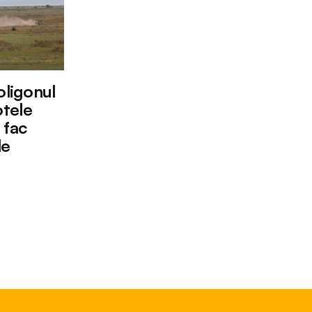
oligonul
tele
 fac
le