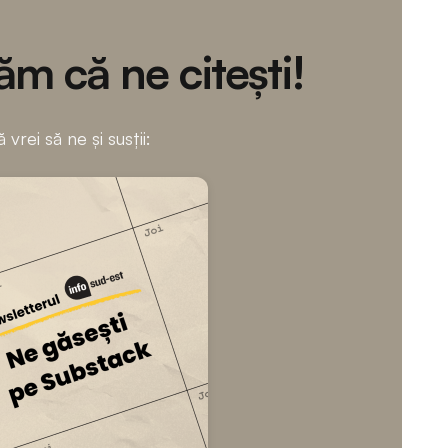
m că ne citești!
 vrei să ne și susții: