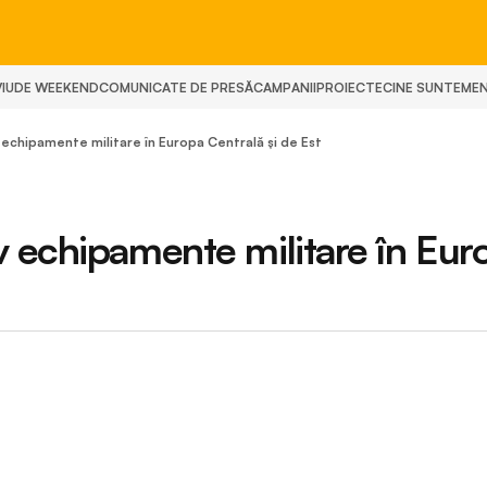
IU
DE WEEKEND
COMUNICATE DE PRESĂ
CAMPANII
PROIECTE
CINE SUNTEM
E
echipamente militare în Europa Centrală și de Est
v echipamente militare în Eur