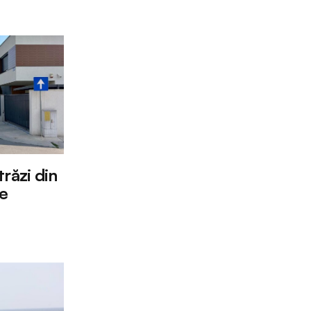
răzi din
re