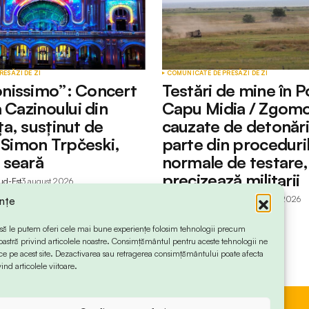
RESĂ
ZI DE ZI
COMUNICATE DE PRESĂ
ZI DE ZI
nissimo”: Concert
Testări de mine în P
 Cazinoului din
Capu Midia / Zgomo
a, susținut de
cauzate de detonări
l Simon Trpčeski,
parte din proceduri
 seară
normale de testare,
precizează militarii
ud-Est
3 august 2026
by
Redactia Info Sud-Est
3 august 2026
ințe
 ca să le putem oferi cele mai bune experiențe folosim tehnologii precum
oastră privind articolele noastre. Consimțământul pentru aceste tehnologii ne
 pe acest site. Dezactivarea sau retragerea consimțământului poate afecta
ind articolele viitoare.