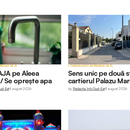
RESĂ
ZI DE ZI
COMUNICATE DE PRESĂ
ZI DE ZI
AJA pe Aleea
Sens unic pe două st
/ Se oprește apa
cartierul Palazu Ma
ud-Est
4 august 2026
by
Redactia Info Sud-Est
4 august 2026