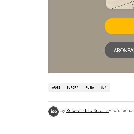
ABONEA
ARME
EUROPA
RUSIA
SUA
by
Redactia Info Sud-Est
Published
iu