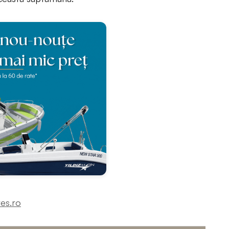
es.ro