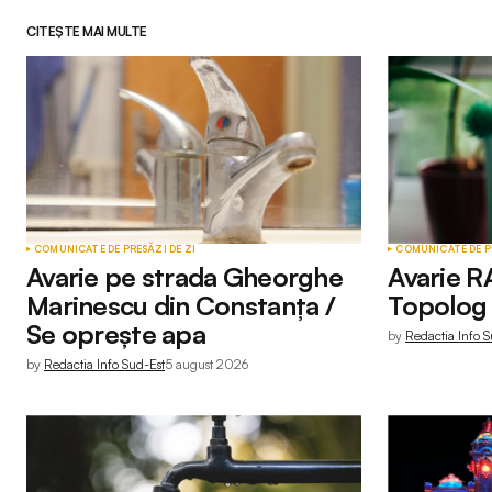
CITEȘTE MAI MULTE
COMUNICATE DE PRESĂ
ZI DE ZI
COMUNICATE DE P
Avarie pe strada Gheorghe
Avarie R
Marinescu din Constanța /
Topolog 
Se oprește apa
by
Redactia Info S
by
Redactia Info Sud-Est
5 august 2026