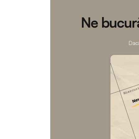
Ne bucură
Dacă