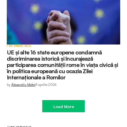
EXTERNE
ZI DE ZI
UE și alte 16 state europene condamnă
discriminarea istorică și încurajează
participarea comunității rome în viața civică și
în politica europeană cu ocazia Zilei
Internaționale a Romilor
by
Alexandru Matei
8 aprilie 2026
Load More