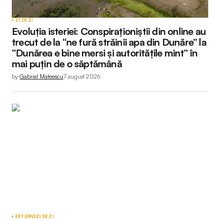
ZI DE ZI
Evoluția isteriei: Conspiraționiștii din online au
trecut de la “ne fură străinii apa din Dunăre” la
“Dunărea e bine mersi și autoritățile mint” în
mai puțin de o săptămână
by
Gabriel Mateescu
7 august 2026
EXTERNE
ZI DE ZI