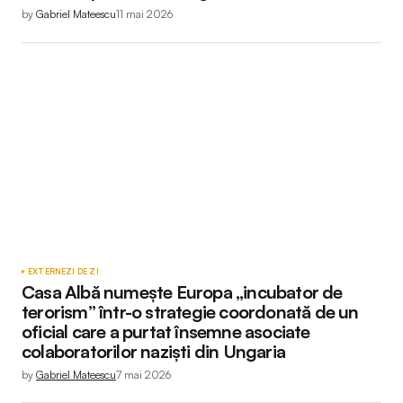
by
Gabriel Mateescu
11 mai 2026
EXTERNE
ZI DE ZI
Casa Albă numește Europa „incubator de
terorism” într-o strategie coordonată de un
oficial care a purtat însemne asociate
colaboratorilor naziști din Ungaria
by
Gabriel Mateescu
7 mai 2026