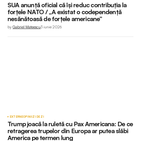
SUA anunță oficial că își reduc contribuția la
forțele NATO / „A existat o codependență
nesănătoasă de forțele americane”
by
Gabriel Mateescu
3 iunie 2026
EXTERNE
OPINII
ZI DE ZI
Trump joacă la ruletă cu Pax Americana: De ce
retragerea trupelor din Europa ar putea slăbi
America pe termen lung