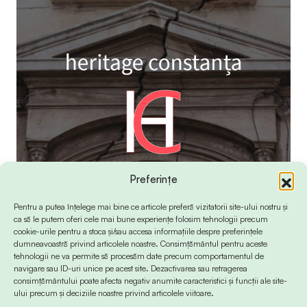
Preferințe
Pentru a putea înțelege mai bine ce articole preferă vizitatorii site-ului nostru și
ca să le putem oferi cele mai bune experiențe folosim tehnologii precum
cookie-urile pentru a stoca și/sau accesa informațiile despre preferințele
dumneavoastră privind articolele noastre. Consimțământul pentru aceste
tehnologii ne va permite să procesăm date precum comportamentul de
navigare sau ID-uri unice pe acest site. Dezactivarea sau retragerea
consimțământului poate afecta negativ anumite caracteristici și funcții ale site-
ului precum și deciziile noastre privind articolele viitoare.