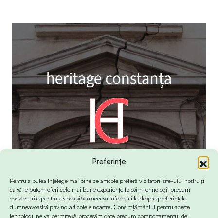
Preferințe
Pentru a putea înțelege mai bine ce articole preferă vizitatorii site-ului nostru și
ca să le putem oferi cele mai bune experiențe folosim tehnologii precum
cookie-urile pentru a stoca și/sau accesa informațiile despre preferințele
dumneavoastră privind articolele noastre. Consimțământul pentru aceste
tehnologii ne va permite să procesăm date precum comportamentul de