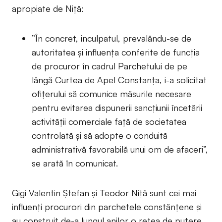
apropiate de Niță:
”În concret, inculpatul, prevalându-se de
autoritatea și influența conferite de funcția
de procuror în cadrul Parchetului de pe
lângă Curtea de Apel Constanța, i-a solicitat
ofițerului să comunice măsurile necesare
pentru evitarea dispunerii sancțiunii încetării
activității comerciale față de societatea
controlată și să adopte o conduită
administrativă favorabilă unui om de afaceri”,
se arată în comunicat.
Gigi Valentin Ștefan și Teodor Niță sunt cei mai
influenți procurori din parchetele constănțene și
au construit de-a lungul anilor o rețea de putere