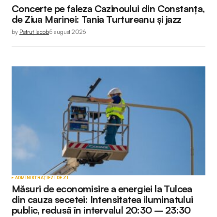
Concerte pe faleza Cazinoului din Constanța,
de Ziua Marinei: Tania Turtureanu și jazz
by
Petruț Iacob
5 august 2026
ADMINISTRAȚIE
ZI DE ZI
Măsuri de economisire a energiei la Tulcea
din cauza secetei: Intensitatea iluminatului
public, redusă în intervalul 20:30 – 23:30