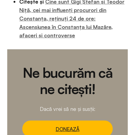
Citește și
Cine sunt Gigi Ștefan și Teodor
Niță, cei mai influenți procurori din
Constanța, reținuți 24 de ore:
Ascensiunea în Constanța lui Mazăre,
afaceri și controverse
Ne bucurăm că
ne citești!
Dacă vrei să ne și susții:
DONEAZĂ