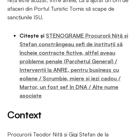
afaceri din Portul Turistic Tomis să scape de
sancțiunile ISU.
Citește și
STENOGRAME Procurorii Niță și
Ștefan constrângeau șefi de instituții să
încheie contracte fictive, altfel aveau
probleme penale (Parchetul General) /
Intervenții la ANRE, pentru business cu
eoliene / Scrumbie, miere și iezi cadou /
Martor, un fost șef în DNA / Alte nume
asociate
Context
Procurorii Teodor Niță și Gigi Ștefan de la