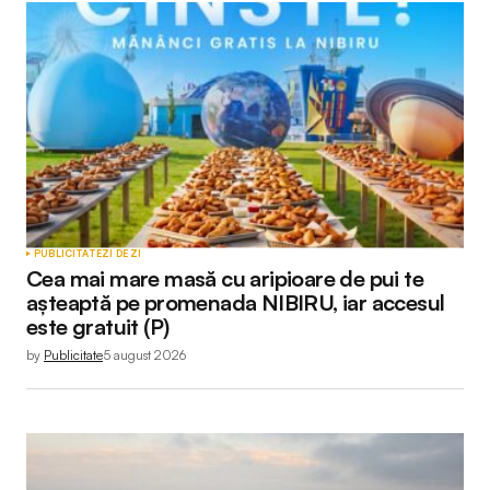
Adresa ta de email nu va fi publicată.
Câmpurile
obligatorii sunt marcate cu
*
Comment
*
Your Name
*
PUBLICITATE
ZI DE ZI
Cea mai mare masă cu aripioare de pui te
Your E-mail
*
așteaptă pe promenada NIBIRU, iar accesul
este gratuit (P)
by
Publicitate
5 august 2026
Submit Comment