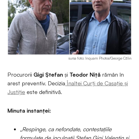
sursa foto: Inquam Photos/George Călin
Procurorii
Gigi Ștefan
și
Teodor Niță
rămân în
arest preventiv. Decizia
Înaltei Curți de Casație și
Justiție
este definitivă.
Minuta instanței:
„Respinge, ca nefondate, contestaţiile
formulate de inculpaţii Ştefan Gigi Valentin şi