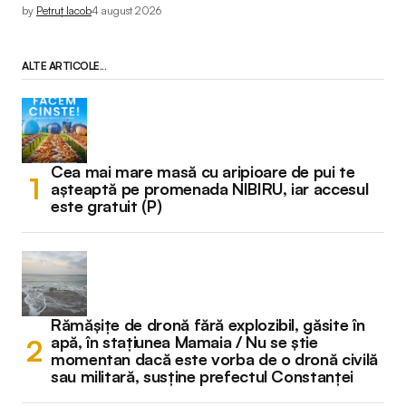
by
Petruț Iacob
4 august 2026
ALTE ARTICOLE...
Cea mai mare masă cu aripioare de pui te
așteaptă pe promenada NIBIRU, iar accesul
este gratuit (P)
Rămășițe de dronă fără explozibil, găsite în
apă, în stațiunea Mamaia / Nu se știe
momentan dacă este vorba de o dronă civilă
sau militară, susține prefectul Constanței