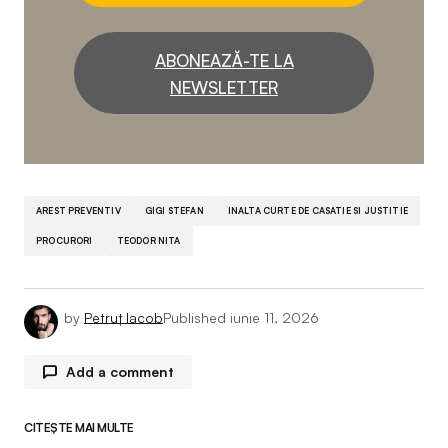
ABONEAZĂ-TE LA
NEWSLETTER
AREST PREVENTIV
GIGI STEFAN
INALTA CURTE DE CASATIE SI JUSTITIE
PROCURORI
TEODOR NITA
by
Petruț Iacob
Published
iunie 11, 2026
Add a comment
CITEȘTE MAI MULTE