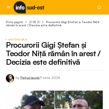
Prima pagină
ZI DE ZI
Procurorii Gigi Ștefan și Teodor Niță
rămân în arest / Decizia este definitivă
JUSTIȚIE
ZI DE ZI
Procurorii Gigi Ștefan și
Teodor Niță rămân în arest /
Decizia este definitivă
by
Petruț Iacob
11 iunie 2026