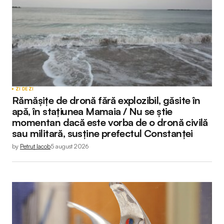
ZI DE ZI
Rămășițe de dronă fără explozibil, găsite în
apă, în stațiunea Mamaia / Nu se știe
momentan dacă este vorba de o dronă civilă
sau militară, susține prefectul Constanței
by
Petruț Iacob
5 august 2026