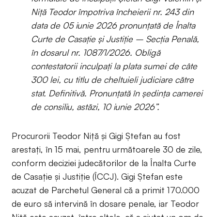
Niţă Teodor împotriva încheierii nr. 243 din
data de 05 iunie 2026 pronunţată de Înalta
Curte de Casaţie şi Justiţie – Secţia Penală,
în dosarul nr. 1087/1/2026. Obligă
contestatorii inculpaţi la plata sumei de câte
300 lei, cu titlu de cheltuieli judiciare către
stat. Definitivă. Pronunţată în şedinţa camerei
de consiliu, astăzi, 10 iunie 2026”.
Procurorii Teodor Niță și Gigi Ștefan au fost
arestați, în 15 mai, pentru următoarele 30 de zile,
conform deciziei judecătorilor de la Înalta Curte
de Casație și Justiție (ÎCCJ). Gigi Ștefan este
acuzat de Parchetul General că a primit 170.000
de euro să intervină în dosare penale, iar Teodor
Niță este acuzat, între altele, că a ajutat un om de