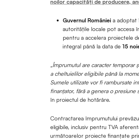
noilor capacități de producere, a
Guvernul României
a adoptat 
autoritățile locale pot accesa 
pentru a accelera proiectele 
integral până la data de
15 no
„Împrumutul are caracter temporar ş
a cheltuielilor eligibile până la mome
Sumele utilizate vor fi rambursate int
finanţator, fără a genera o presiune 
în proiectul de hotărâre.
Contractarea împrumutului prevăzut s
eligibile, inclusiv pentru TVA aferent
următoarelor proiecte finanţate prin