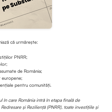
niază că urmărește:
tițiilor PNRR;
lor;
or asumate de România;
or europene;
esențiale pentru comunități.
l în care România intră în etapa finală de
edresare și Reziliență (PNRR), toate investițiile și