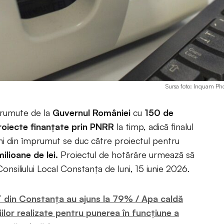
Sursa foto: Inquam Ph
prumute de la
Guvernul României
cu
150 de
roiecte finanțate prin PNRR
la timp, adică finalul
ni din împrumut se duc către proiectul pentru
ilioane de lei.
Proiectul de hotărâre urmează să
Consiliului Local Constanța de luni, 15 iunie 2026.
ET din Constanța au ajuns la 79% / Apa caldă
ilor realizate pentru punerea în funcțiune a