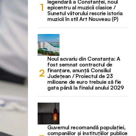
legendară a Constanței, noul
epicentru al muzicii clasice /
Sunetul viitorului rescrie istoria
muzicii în stil Art Nouveau (P)
Noul acvariu din Constanța: A
fost semnat contractul de
finanțare, anunță Consiliul
Județean / Proiectul de 23
milioane de euro trebuie să fie
gata până la finalul anului 2029
Guvernul recomandă populației,
companiilor și instituțiilor publice