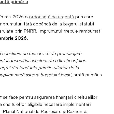
nunță primăria
în mai 2026 o
ordonanță de urgență
prin care
împrumuturi fără dobândă de la bugetul statului
derulate prin PNRR. Împrumutul trebuie rambursat
iembrie 2026.
i constituie un mecanism de prefinanţare
ntul decontării acestora de către finanţator.
egral din fondurile primite ulterior de la
suplimentară asupra bugetului local”,
arată primăria
e face pentru asigurarea finanţării cheltuielilor
ă cheltuielilor eligibile necesare implementării
 Planul Naţional de Redresare şi Rezilienţă: