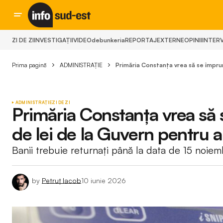
ZI DE ZI
INVESTIGAȚII
VIDEO
debunkeria
REPORTAJ
EXTERNE
OPINII
INTERV
Prima pagină
ADMINISTRAȚIE
Primăria Constanța vrea să se împrum
ADMINISTRAȚIE
ZI DE ZI
Primăria Constanța vrea să
de lei de la Guvern pentru a
Banii trebuie returnați până la data de 15 noie
by
Petruț Iacob
10 iunie 2026