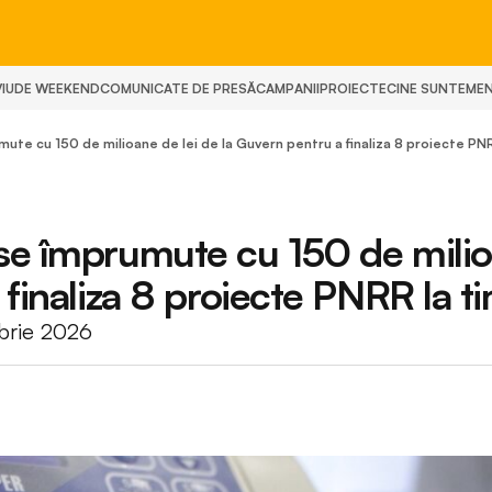
IU
DE WEEKEND
COMUNICATE DE PRESĂ
CAMPANII
PROIECTE
CINE SUNTEM
E
ute cu 150 de milioane de lei de la Guvern pentru a finaliza 8 proiecte PN
 se împrumute cu 150 de mili
 finaliza 8 proiecte PNRR la t
mbrie 2026