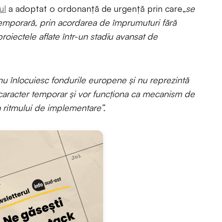
ul
a adoptat o ordonanță de urgență prin care
„se
temporară, prin acordarea de împrumuturi fără
proiectele aflate într-un stadiu avansat de
u înlocuiesc fondurile europene și nu reprezintă
 caracter temporar și vor funcționa ca mecanism de
 ritmului de implementare”.