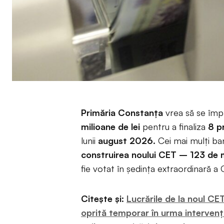
Primăria Constanța
vrea să se îm
milioane de lei
pentru a finaliza
8 p
lunii
august 2026.
Cei mai mulți ba
construirea noului CET – 123 de m
fie votat în ședința extraordinară a 
Citește și:
Lucrările de la noul C
oprită temporar în urma intervenți