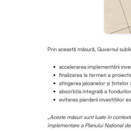
Prin această măsură, Guvernul subli
accelerarea implementării inves
finalizarea la termen a proiecte
atingerea jaloanelor și țintel
absorbția integrală a fonduril
evitarea pierderii investițiilor 
„Aceste măsuri sunt luate în contextu
implementare a Planului Național de R