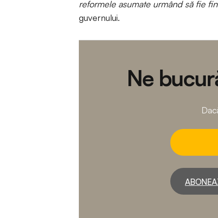
reformele asumate urmând să fie fin
guvernului.
Ne bucură
Dacă
ABONEA