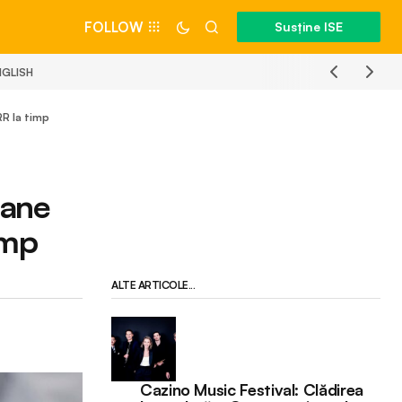
FOLLOW
Susține ISE
NGLISH
RR la timp
oane
imp
ALTE ARTICOLE...
Cazino Music Festival: Clădirea