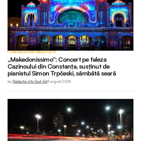
COMUNICATE DE PRESĂ
ZI DE ZI
„Makedonissimo”: Concert pe faleza
Cazinoului din Constanța, susținut de
pianistul Simon Trpčeski, sâmbătă seară
by
Redactia Info Sud-Est
3 august 2026