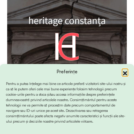
Preferințe
Pentru a putea înțelege mai bine ce articole preferă vizitatorii site-ului nostru și
ca să le putem oferi cele mai bune experiențe folosim tehnologii precum
cookie-urile pentru a stoca și/sau accesa informațiile despre preferințele
dumneavoastră privind articolele noastre. Consimțământul pentru aceste
tehnologii ne va permite să procesăm date precum comportamentul de
navigare sau ID-uri unice pe acest site. Dezactivarea sau retragerea
consimțământului poate afecta negativ anumite caracteristici și funcții ale site-
ului precum și deciziile noastre privind articolele viitoare.