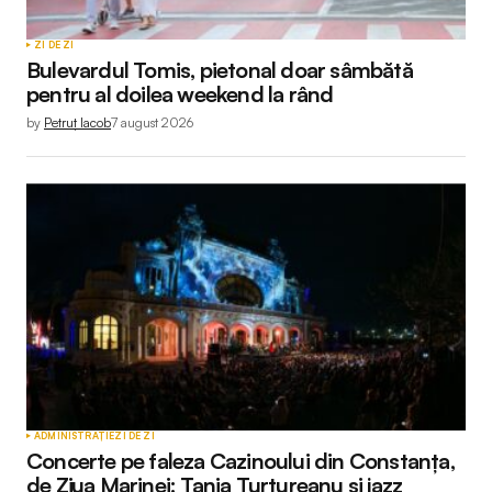
ZI DE ZI
Bulevardul Tomis, pietonal doar sâmbătă
pentru al doilea weekend la rând
by
Petruț Iacob
7 august 2026
ADMINISTRAȚIE
ZI DE ZI
Concerte pe faleza Cazinoului din Constanța,
de Ziua Marinei: Tania Turtureanu și jazz