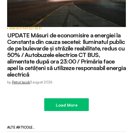
ADMINISTRAȚIE
ZI DE ZI
UPDATE Măsuri de economisire a energiei la
Constanța din cauza secetei: Iluminatul public
de pe bulevarde și străzile reabilitate, redus cu
50% / Autobuzele electrice CT BUS,
alimentate după ora 23:00 / Primăria face
apel la cetățeni să utilizeze responsabil energia
electrică
by
Petruț Iacob
3 august 2026
Load More
ALTE ARTICOLE...