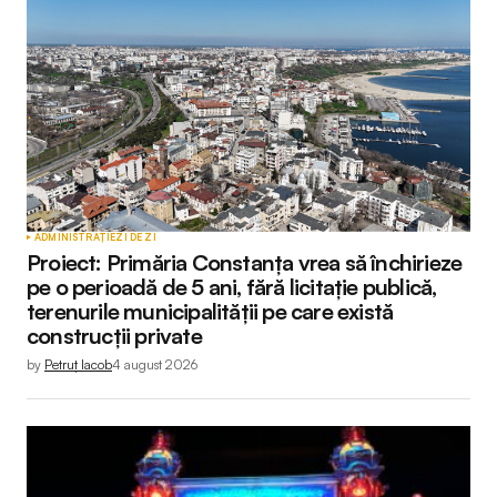
ADMINISTRAȚIE
ZI DE ZI
Proiect: Primăria Constanța vrea să închirieze
pe o perioadă de 5 ani, fără licitație publică,
terenurile municipalității pe care există
construcții private
by
Petruț Iacob
4 august 2026