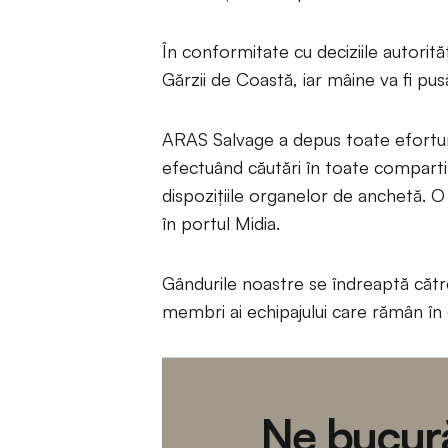
În conformitate cu deciziile autori
Gărzii de Coastă, iar mâine va fi pus
ARAS Salvage a depus toate eforturil
efectuând căutări în toate comparti
dispozițiile organelor de anchetă. 
în portul Midia.
Gândurile noastre se îndreaptă către f
membri ai echipajului care rămân în 
Ne bucură