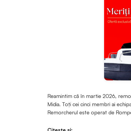
Reamintim că în martie 2026, remor
Midia. Toți cei cinci membri ai echip
Remorcherul este operat de Rompetr
Citește și: