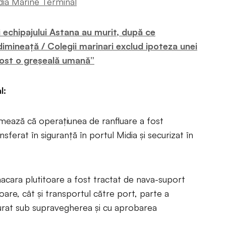
idia Marine Terminal
 echipajului Astana au murit, după ce
imineață / Colegii marinari exclud ipoteza unei
fost o greșeală umană”
l:
mează că operațiunea de ranfluare a fost
sferat în siguranță în portul Midia și securizat în
cara plutitoare a fost tractat de nava-suport
are, cât și transportul către port, parte a
șurat sub supravegherea și cu aprobarea