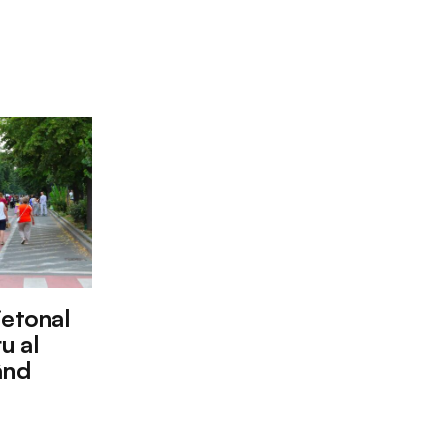
ietonal
u al
ând