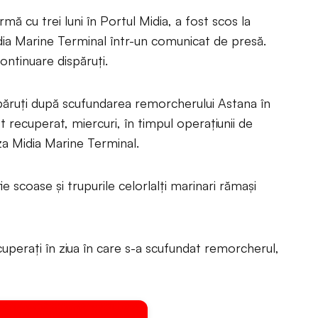
ă cu trei luni în Portul Midia, a fost scos la
idia Marine Terminal într-un comunicat de presă.
ontinuare dispăruți.
ispăruți după scufundarea remorcherului Astana în
st recuperat, miercuri, în timpul operațiunii de
za Midia Marine Terminal.
e scoase și trupurile celorlalți marinari rămași
cuperați în ziua în care s-a scufundat remorcherul,