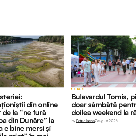
Câmpurile obligatorii sunt marcate cu
*
Your E-mail
*
ZI DE ZI
steriei:
Bulevardul Tomis, p
ioniștii din online
doar sâmbătă pentr
 de la “ne fură
doilea weekend la r
apa din Dunăre” la
by
Petruț Iacob
7 august 2026
 e bine mersi și