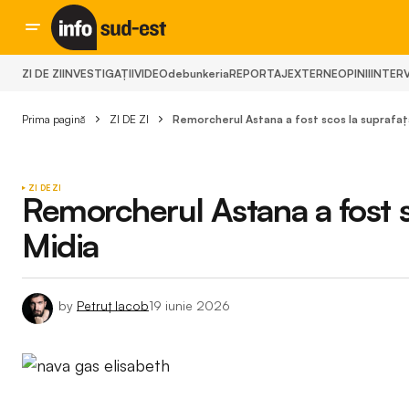
ZI DE ZI
INVESTIGAȚII
VIDEO
debunkeria
REPORTAJ
EXTERNE
OPINII
INTERV
Prima pagină
ZI DE ZI
Remorcherul Astana a fost scos la suprafață
ZI DE ZI
Remorcherul Astana a fost sc
Midia
by
Petruț Iacob
19 iunie 2026