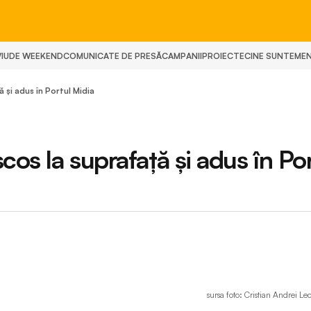
IU
DE WEEKEND
COMUNICATE DE PRESĂ
CAMPANII
PROIECTE
CINE SUNTEM
E
 și adus în Portul Midia
os la suprafață și adus în Po
sursa foto: Cristian Andrei Le