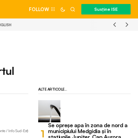
FOLLOW
Susține ISE
NGLISH
rtul
ALTE ARTICOLE...
Se opreșe apa în zona de nord a
municipiului Medgidia și în
onte / Info Sud-Est)
stațiunile Jupiter, Cap Aurora,