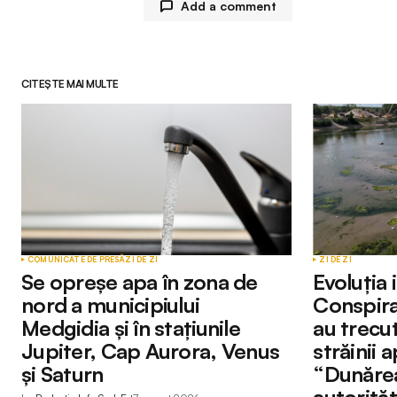
Add a comment
CITEȘTE MAI MULTE
Adresa ta de email nu va fi publicată.
Comment
*
Your Name
*
COMUNICATE DE PRESĂ
ZI DE ZI
ZI DE ZI
Se opreșe apa în zona de
Evoluția i
nord a municipiului
Conspiraț
Medgidia și în stațiunile
au trecut
Submit Comment
Jupiter, Cap Aurora, Venus
străinii 
și Saturn
“Dunărea