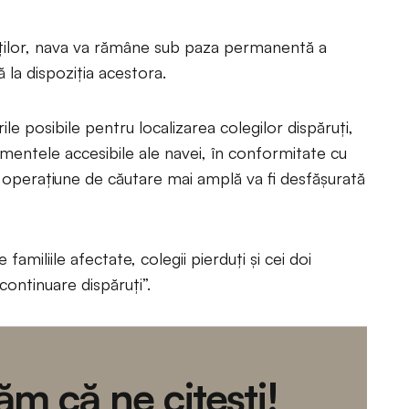
tăților, nava va rămâne sub paza permanentă a
ă la dispoziția acestora.
e posibile pentru localizarea colegilor dispăruți,
mentele accesibile ale navei, în conformitate cu
O operațiune de căutare mai amplă va fi desfășurată
amiliile afectate, colegii pierduți și cei doi
continuare dispăruți”.
m că ne citești!