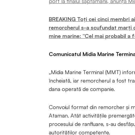
port la finalul săptămânii, anunță M
BREAKING Toți cei cinci membri ai
remorcherul s-a scufundat marți d
mine marine: ”Cel mai probabil a 
Comunicatul Midia Marine Termina
„Midia Marine Terminal (MMT) infor
încheiată, iar remorcherul a fost tran
dana operată de companie.
Convoiul format din remorcher și ma
Ataman. Atât activitățile premergăto
procesului de ranfluare, s-au desfă
autorităților competente.