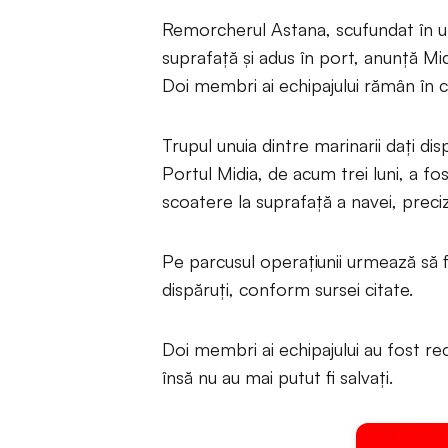
Remorcherul Astana, scufundat în urm
suprafață și adus în port, anunță M
Doi membri ai echipajului rămân în c
Trupul unuia dintre marinarii dați d
Portul Midia, de acum trei luni, a fo
scoatere la suprafață a navei, preci
Pe parcusul operațiunii urmează să fi
dispăruți, conform sursei citate.
Doi membri ai echipajului au fost re
însă nu au mai putut fi salvați.