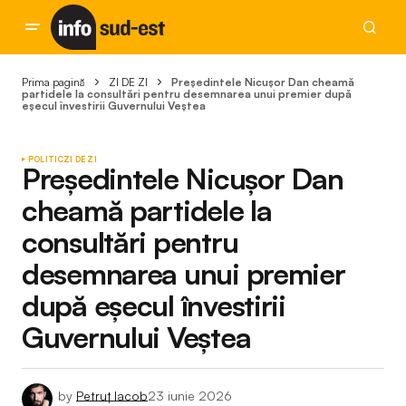
Prima pagină
ZI DE ZI
Președintele Nicușor Dan cheamă
partidele la consultări pentru desemnarea unui premier după
eșecul învestirii Guvernului Veștea
POLITIC
ZI DE ZI
Președintele Nicușor Dan
cheamă partidele la
consultări pentru
desemnarea unui premier
după eșecul învestirii
Guvernului Veștea
by
Petruț Iacob
23 iunie 2026