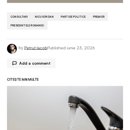
CONSULTARI
NICUSOR DAN
PARTIDE POLITICE
PREMIER
PRESEDINTELE ROMANIEI
by
Petruț Iacob
Published
iunie 23, 2026
Add a comment
CITEȘTE MAI MULTE
Adresa ta de email nu va fi publicată.
Câmpurile
obligatorii sunt marcate cu
*
Comment
*