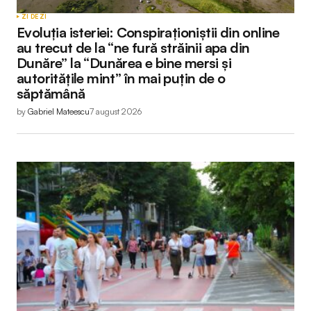
ZI DE ZI
Evoluția isteriei: Conspiraționiștii din online
au trecut de la “ne fură străinii apa din
Dunăre” la “Dunărea e bine mersi și
autoritățile mint” în mai puțin de o
săptămână
by
Gabriel Mateescu
7 august 2026