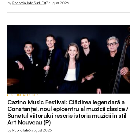
by
Redactia Info Sud-Est
7 august 2026
PUBLICITATE
ZI DE ZI
Cazino Music Festival: Clădirea legendară a
Constanței, noul epicentru al muzicii clasice /
Sunetul viitorului rescrie istoria muzicii în stil
Art Nouveau (P)
by
Publicitate
6 august 2026