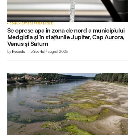
Your Name
*
COMUNICATE DE PRESĂ
ZI DE ZI
Se opreșe apa în zona de nord a municipiului
Your E-mail
*
Medgidia și în stațiunile Jupiter, Cap Aurora,
Venus și Saturn
by
Redactia Info Sud-Est
7 august 2026
Submit Comment