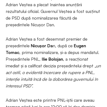
Adrian Veștea a plecat înaintea anunțării
rezultatului oficial. Guvernul Veștea a fost susținut
de PSD după nominalizarea făcută de
președintele Nicușor Dan.
Adrian Veștea a fost desemnat premier de
președintele
Nicușor Da
n, după ce
Eugen
Tomac
, prima nominalizare, și-a depus mandatul.
Președintele PNL,
Ilie Bolojan
, a reacționat
imediat și a calificat decizia președintelui drept
„un
act ostil, o evidentă încercare de rupere a PNL,
intenție intuită încă de la doborârea guvernului în
interesul PSD”.
Adrian Veștea este printre PNL-iștii care aveau
termen până luni la ora 12:00 să își dea demisia