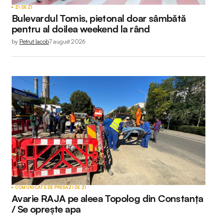
ZI DE ZI
Bulevardul Tomis, pietonal doar sâmbătă
pentru al doilea weekend la rând
by
Petruț Iacob
7 august 2026
COMUNICATE DE PRESĂ
ZI DE ZI
Avarie RAJA pe aleea Topolog din Constanța
/ Se oprește apa