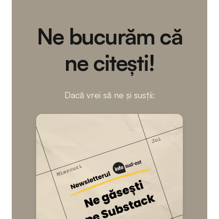
Ne bucurăm că
ne citești!
Dacă vrei să ne și susții: