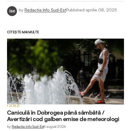
by
Redactia Info Sud-Est
Published
aprilie 08, 2025
CITEȘTE MAI MULTE
ZI DE ZI
Caniculă în Dobrogea până sâmbătă /
Avertizări cod galben emise de meteorologi
by
Redactia Info Sud-Est
6 august 2026