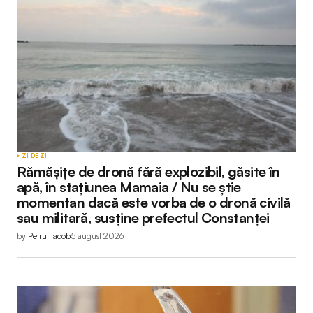
ZI DE ZI
Rămășițe de dronă fără explozibil, găsite în
apă, în stațiunea Mamaia / Nu se știe
momentan dacă este vorba de o dronă civilă
sau militară, susține prefectul Constanței
by
Petruț Iacob
5 august 2026