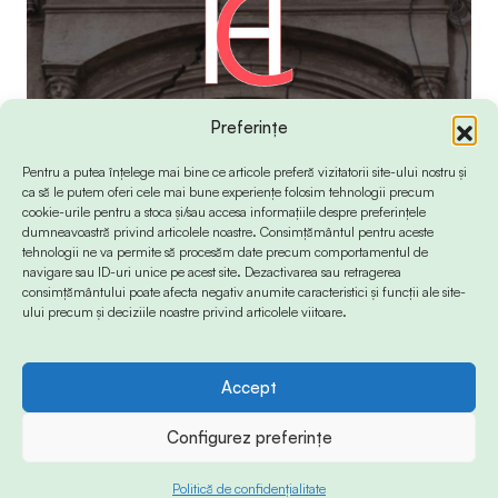
Preferințe
Pentru a putea înțelege mai bine ce articole preferă vizitatorii site-ului nostru și
ca să le putem oferi cele mai bune experiențe folosim tehnologii precum
cookie-urile pentru a stoca și/sau accesa informațiile despre preferințele
dumneavoastră privind articolele noastre. Consimțământul pentru aceste
tehnologii ne va permite să procesăm date precum comportamentul de
navigare sau ID-uri unice pe acest site. Dezactivarea sau retragerea
consimțământului poate afecta negativ anumite caracteristici și funcții ale site-
ului precum și deciziile noastre privind articolele viitoare.
Accept
© 2024 Info-Sud-Est. All Rights Reserved.
Configurez preferințe
Politică de confidențialitate