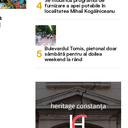
Se modifică programul de
furnizare a apei potabile în
localitatea Mihail Kogălniceanu
a
l
Bulevardul Tomis, pietonal doar
sâmbătă pentru al doilea
weekend la rând