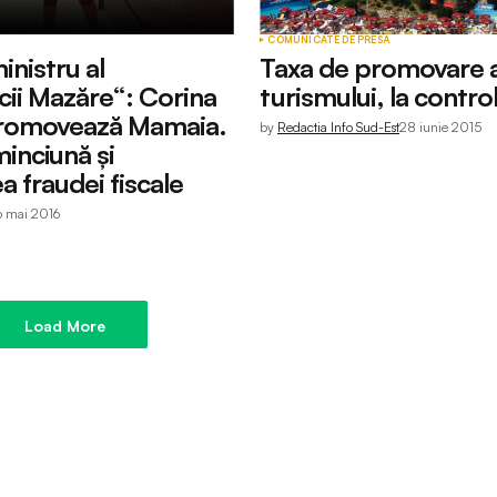
COMUNICATE DE PRESĂ
inistru al
Taxa de promovare 
cii Mazăre“: Corina
turismului, la contro
promovează Mamaia.
by
Redactia Info Sud-Est
28 iunie 2015
inciună și
a fraudei fiscale
6 mai 2016
Load More