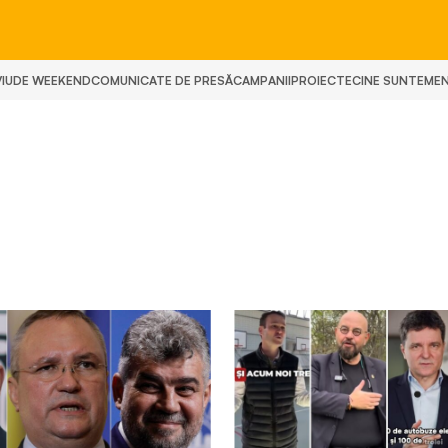
IU
DE WEEKEND
COMUNICATE DE PRESĂ
CAMPANII
PROIECTE
CINE SUNTEM
E