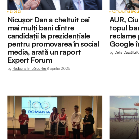
ZI DE ZI
ACTUALITATE
POL
Nicușor Dan a cheltuit cei
AUR, Ciu
mai mulți bani dintre
topul ban
candidații la prezidențiale
reclame 
pentru promovarea în social
Google în
media, arată un raport
by
Delia Dascălu
1
Expert Forum
by
Redactia Info Sud-Est
8 aprilie 2025