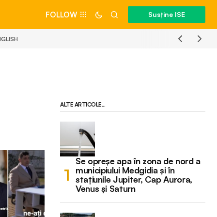
FOLLOW
Susține ISE
NGLISH
ALTE ARTICOLE...
Se opreșe apa în zona de nord a
municipiului Medgidia și în
stațiunile Jupiter, Cap Aurora,
Venus și Saturn