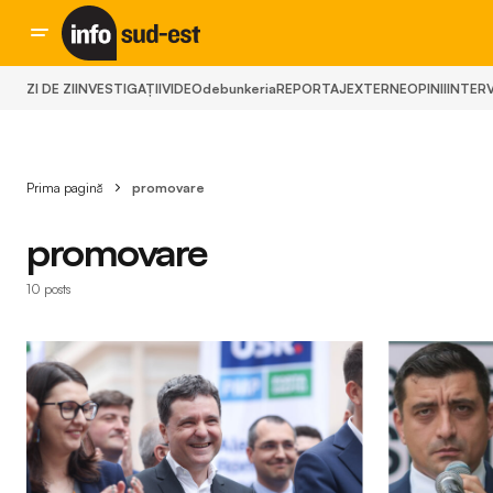
ZI DE ZI
INVESTIGAȚII
VIDEO
debunkeria
REPORTAJ
EXTERNE
OPINII
INTERV
Prima pagină
promovare
promovare
10 posts