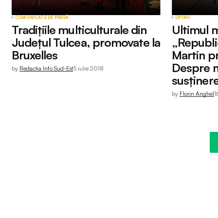
COMUNICATE DE PRESĂ
OPINII
Tradițiile multiculturale din
Ultimul m
Județul Tulcea, promovate la
„Republi
Bruxelles
Martin 
Despre m
by
Redactia Info Sud-Est
5 iulie 2018
susținere
by
Florin Anghel
1