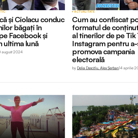
ITIC
ACTUALITATE
că și Ciolacu conduc
Cum au confiscat poli
ilor băgați în
formatul de conținu
pe Facebook și
al tinerilor de pe Tik
 ultima lună
Instagram pentru a-
promova campania
0 august 2024
electorală
by
Delia Dascălu, Alex Șerban
14 aprilie 