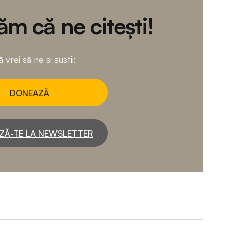
m că ne citești!
 vrei să ne și susții:
DONEAZĂ
ZĂ-TE LA NEWSLETTER