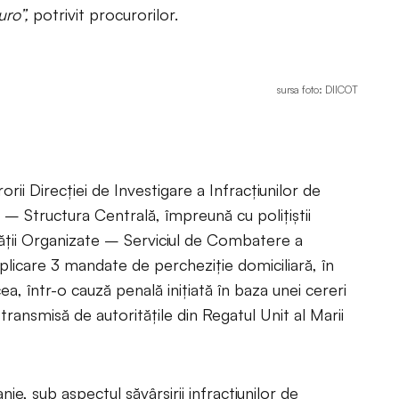
ro”,
potrivit procurorilor.
sursa foto: DIICOT
rii Direcției de Investigare a Infracțiunilor de
 – Structura Centrală, împreună cu polițiștii
ății Organizate – Serviciul de Combatere a
aplicare 3 mandate de percheziție domiciliară, în
ea, într-o cauză penală inițiată în baza unei cereri
 transmisă de autoritățile din Regatul Unit al Marii
ie, sub aspectul săvârșirii infracțiunilor de