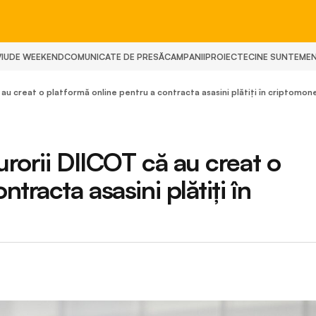
IU
DE WEEKEND
COMUNICATE DE PRESĂ
CAMPANII
PROIECTE
CINE SUNTEM
E
 au creat o platformă online pentru a contracta asasini plătiți în criptomo
urorii DIICOT că au creat o
tracta asasini plătiți în