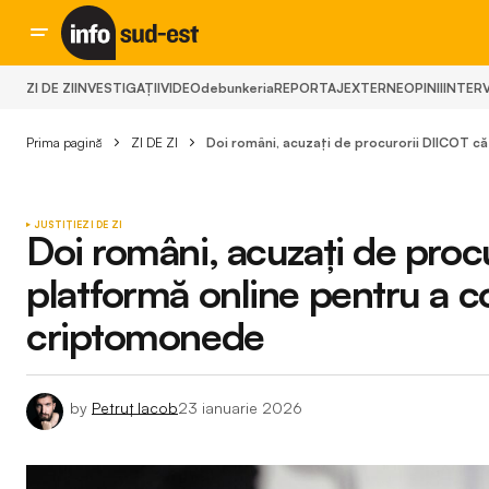
ZI DE ZI
INVESTIGAȚII
VIDEO
debunkeria
REPORTAJ
EXTERNE
OPINII
INTERV
Prima pagină
ZI DE ZI
Doi români, acuzați de procurorii DIICOT că
JUSTIȚIE
ZI DE ZI
Doi români, acuzați de proc
platformă online pentru a con
criptomonede
by
Petruț Iacob
23 ianuarie 2026