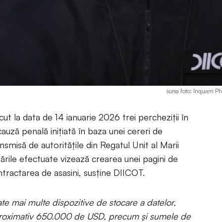
sursa foto: Inquam P
ut la data de 14 ianuarie 2026 trei percheziții în
auză penală inițiată în baza unei cereri de
ansmisă de autoritățile din Regatul Unit al Marii
etările efectuate vizează crearea unei pagini de
ntractarea de asasini, susține DIICOT.
zate mai multe dispozitive de stocare a datelor,
proximativ 650.000 de USD, precum și sumele de