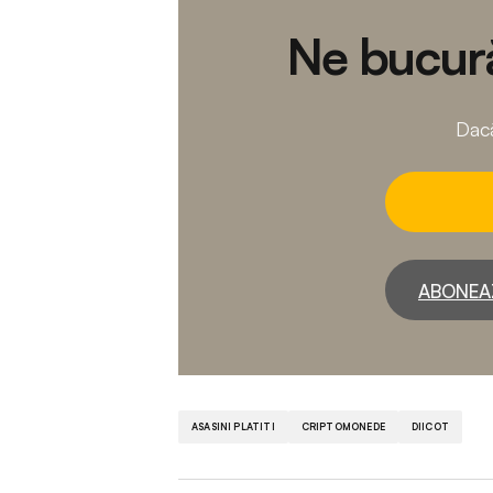
Ne bucură
Dacă
ABONEA
ASASINI PLATITI
CRIPTOMONEDE
DIICOT