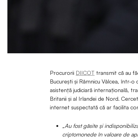
Procurorii
DIICOT
transmit că au făc
București și Râmnicu Vâlcea, într-o c
asistență judiciară internațională, tr
Britanii și al Irlandei de Nord. Cerc
internet suspectată că ar facilita co
„Au fost găsite și indisponibili
criptomonede în valoare de a