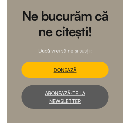
Ne bucurăm că
ne citești!
Dacă vrei să ne și susții:
DONEAZĂ
ABONEAZĂ-TE LA
NEWSLETTER