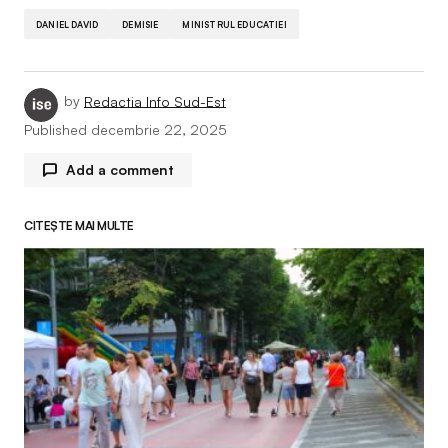
DANIEL DAVID
DEMISIE
MINISTRUL EDUCATIEI
by
Redactia Info Sud-Est
Published
decembrie 22, 2025
Add a comment
CITEȘTE MAI MULTE
Adresa ta de email nu va fi publicată.
Câmpurile
obligatorii sunt marcate cu
*
Comment
*