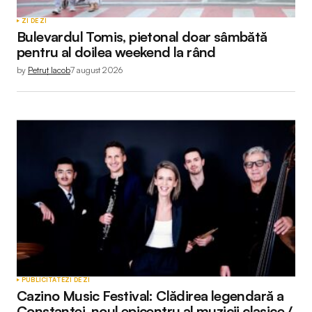
Your Name
*
ZI DE ZI
Bulevardul Tomis, pietonal doar sâmbătă
Your E-mail
*
pentru al doilea weekend la rând
by
Petruț Iacob
7 august 2026
Submit Comment
PUBLICITATE
ZI DE ZI
Cazino Music Festival: Clădirea legendară a
Constanței, noul epicentru al muzicii clasice /