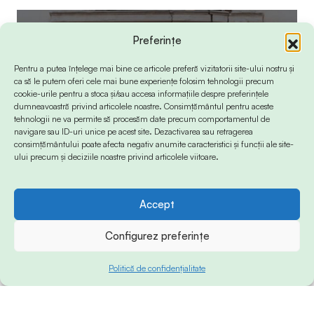
Preferințe
Pentru a putea înțelege mai bine ce articole preferă vizitatorii site-ului nostru și
ca să le putem oferi cele mai bune experiențe folosim tehnologii precum
cookie-urile pentru a stoca și/sau accesa informațiile despre preferințele
dumneavoastră privind articolele noastre. Consimțământul pentru aceste
tehnologii ne va permite să procesăm date precum comportamentul de
navigare sau ID-uri unice pe acest site. Dezactivarea sau retragerea
consimțământului poate afecta negativ anumite caracteristici și funcții ale site-
ului precum și deciziile noastre privind articolele viitoare.
Accept
Configurez preferințe
Politică de confidențialitate