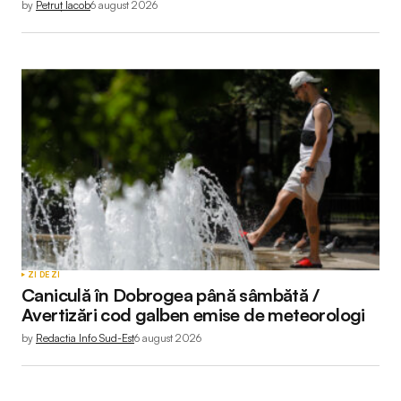
by
Petruț Iacob
6 august 2026
ZI DE ZI
Caniculă în Dobrogea până sâmbătă /
Avertizări cod galben emise de meteorologi
by
Redactia Info Sud-Est
6 august 2026