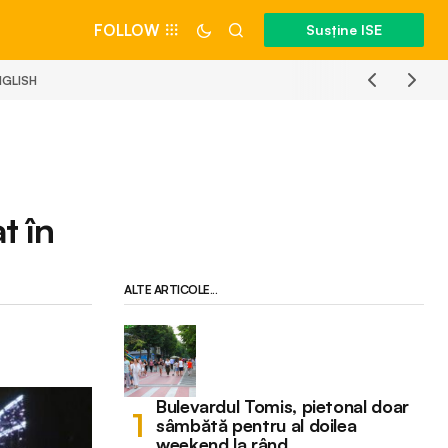
FOLLOW
Susține ISE
NGLISH
t în
ALTE ARTICOLE...
Bulevardul Tomis, pietonal doar
sâmbătă pentru al doilea
weekend la rând