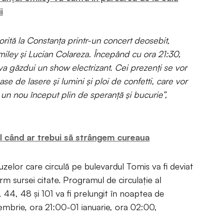
i
orită la Constanța printr-un concert deosebit,
miley și Lucian Colareza. Începând cu ora 21:30,
 va găzdui un show electrizant. Cei prezenți se vor
e de lasere și lumini și ploi de confetti, care vor
un nou început plin de speranță și bucurie”,
l când ar trebui să strângem cureaua
buzelor care circulă pe bulevardul Tomis va fi deviat
m sursei citate. Programul de circulație al
 44, 48 și 101 va fi prelungit în noaptea de
cembrie, ora 21:00-01 ianuarie, ora 02:00,