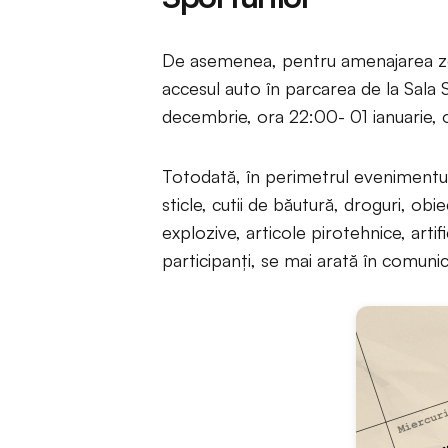
De asemenea, pentru amenajarea zo
accesul auto în parcarea de la Sala S
decembrie, ora 22:00- 01 ianuarie, 
Totodată, în perimetrul evenimentul
sticle, cutii de băutură, droguri, ob
explozive, articole pirotehnice, artifi
participanți, se mai arată în comuni