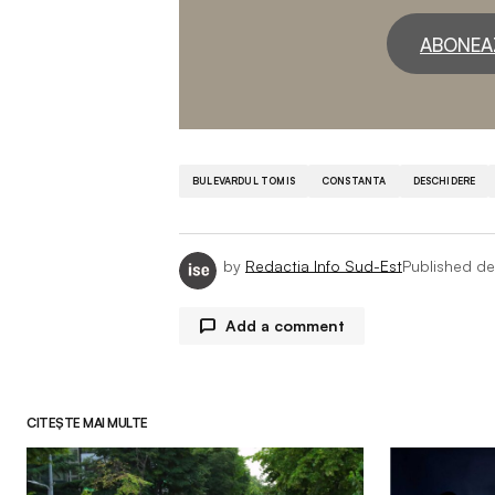
ABONEA
BULEVARDUL TOMIS
CONSTANTA
DESCHIDERE
by
Redactia Info Sud-Est
Published
de
Add a comment
CITEȘTE MAI MULTE
Adresa ta de email nu va fi publicată.
Comment
*