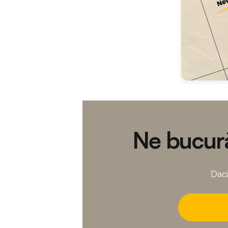
Ne bucură
Dacă