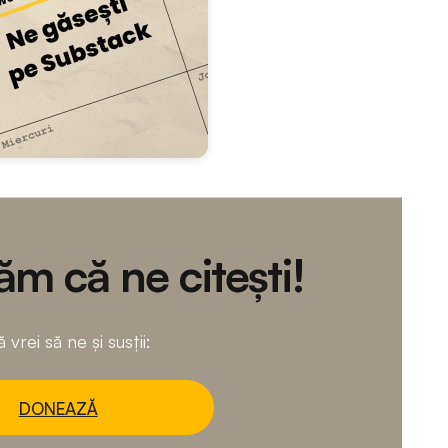
m că ne citești!
 vrei să ne și susții:
DONEAZĂ