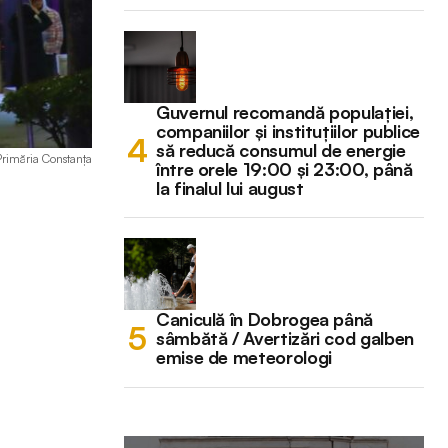
Guvernul recomandă populației,
companiilor și instituțiilor publice
să reducă consumul de energie
 Primăria Constanța
între orele 19:00 și 23:00, până
la finalul lui august
Caniculă în Dobrogea până
sâmbătă / Avertizări cod galben
emise de meteorologi