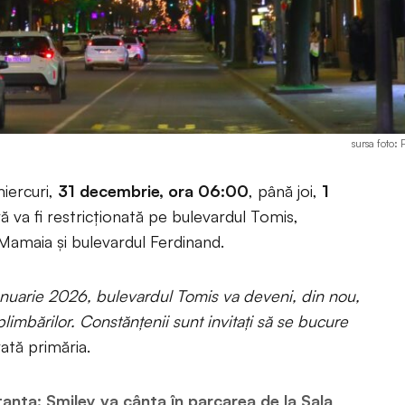
sursa foto:
iercuri,
31 decembrie, ora 06:00
, până joi,
1
eră va fi restricționată pe bulevardul Tomis,
 Mamaia și bulevardul Ferdinand.
anuarie 2026, bulevardul Tomis va deveni, din nou,
 plimbărilor. Constănțenii sunt invitați să se bucure
ată primăria.
anța: Smiley va cânta în parcarea de la Sala