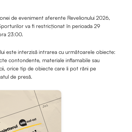
nei de eveniment aferente Revelionului 2026,
porturilor va fi restricționat în perioada 29
ora 23:00.
ui este interzisă intrarea cu următoarele obiecte:
iecte contondente, materiale inflamabile sau
cii, orice tip de obiecte care îi pot răni pe
catul de presă.