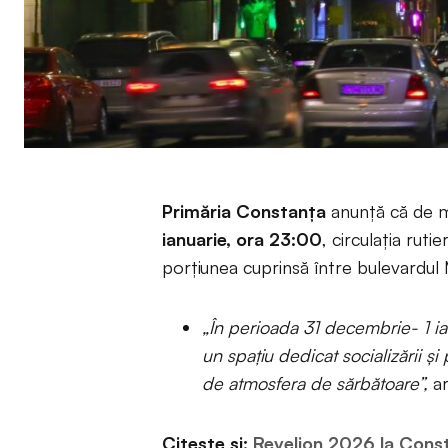
Primăria Constanța
anunță că de m
ianuarie, ora 23:00
, circulația ruti
porțiunea cuprinsă între bulevardul
„În perioada 31 decembrie- 1 i
un spațiu dedicat socializării și
de atmosfera de sărbătoare”,
ar
Citește și:
Revelion 2026 la Const