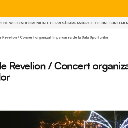
IU
DE WEEKEND
COMUNICATE DE PRESĂ
CAMPANII
PROIECTE
CINE SUNTEM
E
e Revelion / Concert organizat în parcarea de la Sala Sporturilor
de Revelion / Concert organiza
lor