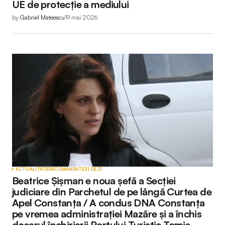
UE de protecție a mediului
by
Gabriel Mateescu
19 mai 2026
ACTUALITATE
RECOMANDATE
ZI DE ZI
Beatrice Șișman e noua șefă a Secției
judiciare din Parchetul de pe lângă Curtea de
Apel Constanța / A condus DNA Constanța
pe vremea administrației Mazăre și a închis
dosarul închirierii Portului Turistic Tomis