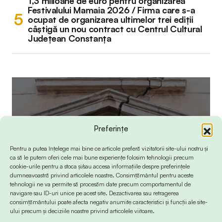
1,3 milioane de euro pentru organizarea
Festivalului Mamaia 2026 / Firma care s-a
ocupat de organizarea ultimelor trei ediții
câștigă un nou contract cu Centrul Cultural
Județean Constanța
Preferințe
Pentru a putea înțelege mai bine ce articole preferă vizitatorii site-ului nostru și
ca să le putem oferi cele mai bune experiențe folosim tehnologii precum
cookie-urile pentru a stoca și/sau accesa informațiile despre preferințele
dumneavoastră privind articolele noastre. Consimțământul pentru aceste
tehnologii ne va permite să procesăm date precum comportamentul de
navigare sau ID-uri unice pe acest site. Dezactivarea sau retragerea
consimțământului poate afecta negativ anumite caracteristici și funcții ale site-
ului precum și deciziile noastre privind articolele viitoare.