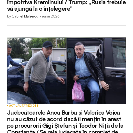
împotriva Kremlinului / Trump: „Rusia trebuie
să ajungă la o înțelegere”
by
Gabriel Mateescu
17 iunie 2026
ACTUALITATE
ZI DE ZI
Judecătoarele Anca Barbu și Valerica Voica
nu au căzut de acord dacă îi mențin în arest
pe procurorii Gigi Ștefan și Teodor Niță de la
Constanța / Se reia judecata în complet de