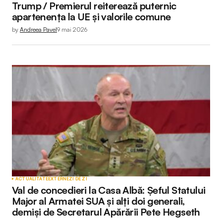
Trump / Premierul reiterează puternic
apartenența la UE și valorile comune
by
Andreea Pavel
9 mai 2026
ACTUALITATE
EXTERNE
ZI DE ZI
Val de concedieri la Casa Albă: Șeful Statului
Major al Armatei SUA și alți doi generali,
demiși de Secretarul Apărării Pete Hegseth