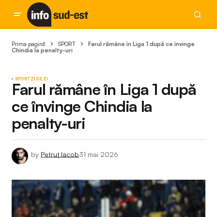
Prima pagină
SPORT
Farul rămâne în Liga 1 după ce învinge
Chindia la penalty-uri
SPORT
ZI DE ZI
Farul rămâne în Liga 1 după
ce învinge Chindia la
penalty-uri
by
Petruț Iacob
31 mai 2026