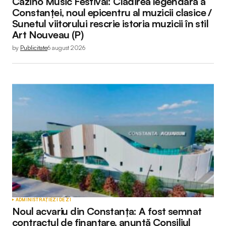
Cazino Music Festival: Clădirea legendară a
Constanței, noul epicentru al muzicii clasice /
Sunetul viitorului rescrie istoria muzicii în stil
Art Nouveau (P)
by
Publicitate
6 august 2026
ADMINISTRAȚIE
ZI DE ZI
Noul acvariu din Constanța: A fost semnat
contractul de finanțare, anunță Consiliul