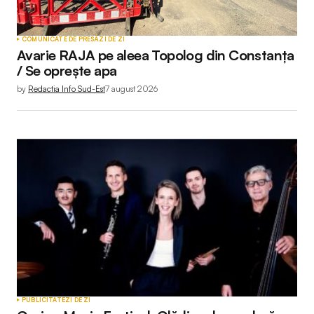
COMUNICATE DE PRESĂ
ZI DE ZI
Avarie RAJA pe aleea Topolog din Constanța
/ Se oprește apa
by
Redactia Info Sud-Est
7 august 2026
PUBLICITATE
ZI DE ZI