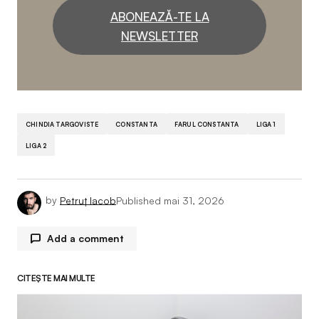
ABONEAZĂ-TE LA
NEWSLETTER
CHINDIA TARGOVISTE
CONSTANTA
FARUL CONSTANTA
LIGA 1
LIGA 2
by
Petruț Iacob
Published
mai 31, 2026
Add a comment
CITEȘTE MAI MULTE
Adresa ta de email nu va fi publicată.
Câmpurile
obligatorii sunt marcate cu
*