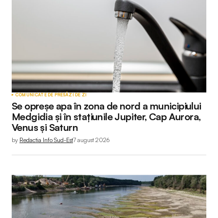
Comment
*
Your Name
*
COMUNICATE DE PRESĂ
ZI DE ZI
Se opreșe apa în zona de nord a municipiului
Your E-mail
*
Medgidia și în stațiunile Jupiter, Cap Aurora,
Venus și Saturn
by
Redactia Info Sud-Est
7 august 2026
Submit Comment