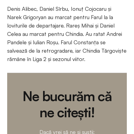
Denis Alibec, Daniel Sîrbu, Ionuț Cojocaru și
Narek Grigoryan au marcat pentru Farul la la
loviturile de departajare. Rareș Mihai și Daniel
Celea au marcat pentru Chindia. Au ratat Andrei
Pandele și Iulian Roșu. Farul Constanța se
salvează de la retrogradare, iar Chindia Târgoviște
rămâne în Liga 2 și sezonul viitor.
Ne bucurăm că
ne citești!
Dacă vrei să ne și susții: