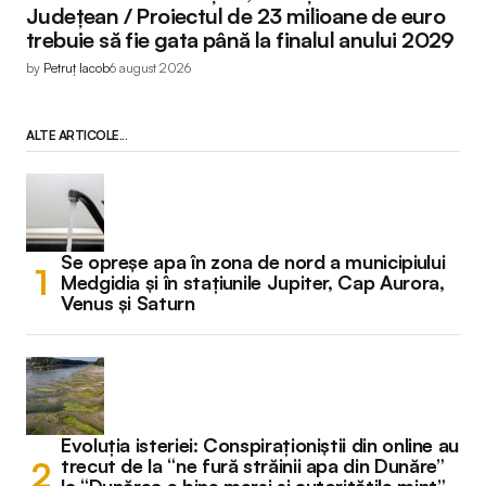
Județean / Proiectul de 23 milioane de euro
trebuie să fie gata până la finalul anului 2029
by
Petruț Iacob
6 august 2026
ALTE ARTICOLE...
Se opreșe apa în zona de nord a municipiului
Medgidia și în stațiunile Jupiter, Cap Aurora,
Venus și Saturn
Evoluția isteriei: Conspiraționiștii din online au
trecut de la “ne fură străinii apa din Dunăre”
la “Dunărea e bine mersi și autoritățile mint”