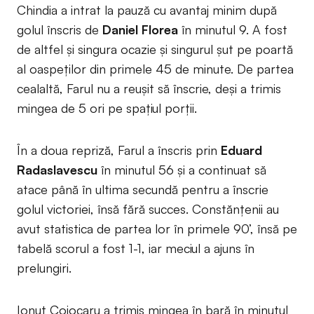
Chindia a intrat la pauză cu avantaj minim după
golul înscris de
Daniel Florea
în minutul 9. A fost
de altfel și singura ocazie și singurul șut pe poartă
al oaspeților din primele 45 de minute. De partea
cealaltă, Farul nu a reușit să înscrie, deși a trimis
mingea de 5 ori pe spațiul porții.
În a doua repriză, Farul a înscris prin
Eduard
Radaslavescu
în minutul 56 și a continuat să
atace până în ultima secundă pentru a înscrie
golul victoriei, însă fără succes. Constănțenii au
avut statistica de partea lor în primele 90’, însă pe
tabelă scorul a fost 1-1, iar meciul a ajuns în
prelungiri.
Ionuț Cojocaru a trimis mingea în bară în minutul