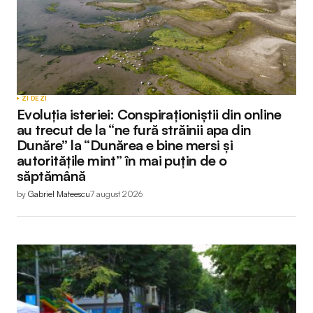
ZI DE ZI
Evoluția isteriei: Conspiraționiștii din online
au trecut de la “ne fură străinii apa din
Dunăre” la “Dunărea e bine mersi și
autoritățile mint” în mai puțin de o
săptămână
by
Gabriel Mateescu
7 august 2026