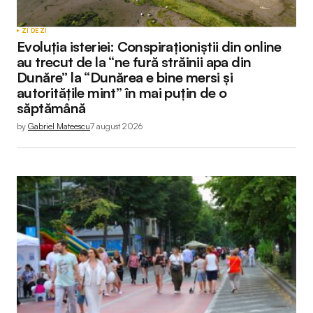
ZI DE ZI
Evoluția isteriei: Conspiraționiștii din online
au trecut de la “ne fură străinii apa din
Dunăre” la “Dunărea e bine mersi și
autoritățile mint” în mai puțin de o
săptămână
by
Gabriel Mateescu
7 august 2026