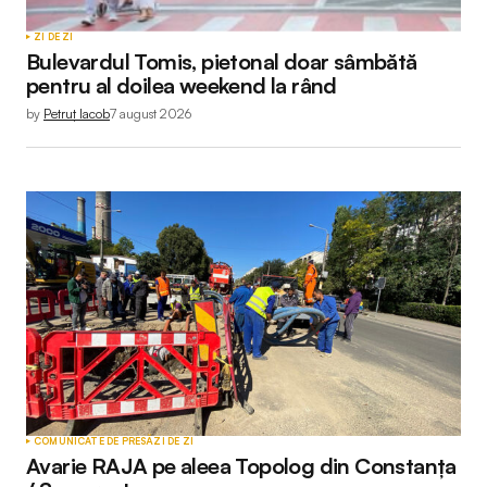
ZI DE ZI
Bulevardul Tomis, pietonal doar sâmbătă
pentru al doilea weekend la rând
by
Petruț Iacob
7 august 2026
COMUNICATE DE PRESĂ
ZI DE ZI
Avarie RAJA pe aleea Topolog din Constanța