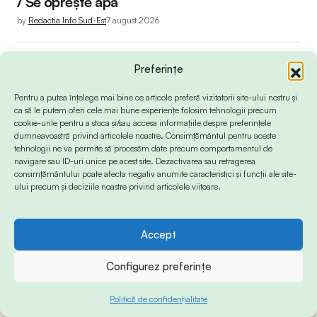
/ Se oprește apa
by
Redactia Info Sud-Est
7 august 2026
Preferințe
Pentru a putea înțelege mai bine ce articole preferă vizitatorii site-ului nostru și
ca să le putem oferi cele mai bune experiențe folosim tehnologii precum
cookie-urile pentru a stoca și/sau accesa informațiile despre preferințele
dumneavoastră privind articolele noastre. Consimțământul pentru aceste
tehnologii ne va permite să procesăm date precum comportamentul de
navigare sau ID-uri unice pe acest site. Dezactivarea sau retragerea
consimțământului poate afecta negativ anumite caracteristici și funcții ale site-
ului precum și deciziile noastre privind articolele viitoare.
Accept
PUBLICITATE
ZI DE ZI
Cazino Music Festival: Clădirea legendară a
Constanței, noul epicentru al muzicii clasice /
Configurez preferințe
Sunetul viitorului rescrie istoria muzicii în stil
Art Nouveau (P)
Politică de confidențialitate
by
Publicitate
6 august 2026