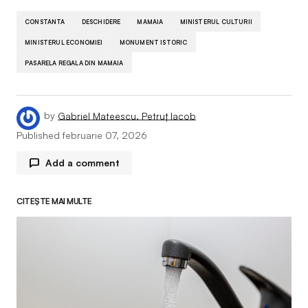
CONSTANTA
DESCHIDERE
MAMAIA
MINISTERUL CULTURII
MINISTERUL ECONOMIEI
MONUMENT ISTORIC
PASARELA REGALA DIN MAMAIA
by
Gabriel Mateescu, Petruț Iacob
Published
februarie 07, 2026
Add a comment
CITEȘTE MAI MULTE
Adresa ta de email nu va fi publicată.
Câmpurile
obligatorii sunt marcate cu
*
Comment
*