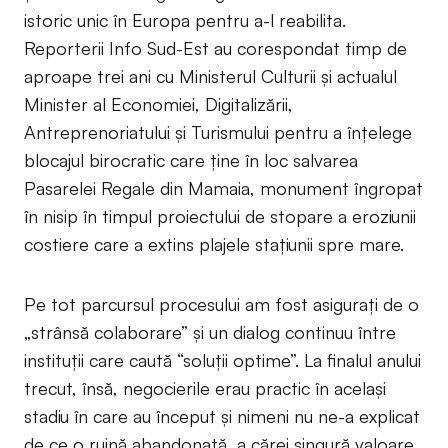
istoric unic în Europa pentru a-l reabilita.
Reporterii Info Sud-Est au corespondat timp de
aproape trei ani cu Ministerul Culturii și actualul
Minister al Economiei, Digitalizării,
Antreprenoriatului și Turismului pentru a înțelege
blocajul birocratic care ține în loc salvarea
Pasarelei Regale din Mamaia, monument îngropat
în nisip în timpul proiectului de stopare a eroziunii
costiere care a extins plajele stațiunii spre mare.
Pe tot parcursul procesului am fost asigurați de o
„strânsă colaborare” și un dialog continuu între
instituții care caută “soluții optime”. La finalul anului
trecut, însă, negocierile erau practic în același
stadiu în care au început și nimeni nu ne-a explicat
de ce o ruină abandonată, a cărei singură valoare