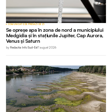
Your Name
*
COMUNICATE DE PRESĂ
ZI DE ZI
Se opreșe apa în zona de nord a municipiului
Your E-mail
*
Medgidia și în stațiunile Jupiter, Cap Aurora,
Venus și Saturn
by
Redactia Info Sud-Est
7 august 2026
Submit Comment