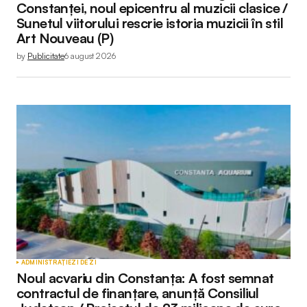
Constanței, noul epicentru al muzicii clasice /
Sunetul viitorului rescrie istoria muzicii în stil
Art Nouveau (P)
by
Publicitate
6 august 2026
ADMINISTRAȚIE
ZI DE ZI
Noul acvariu din Constanța: A fost semnat
contractul de finanțare, anunță Consiliul