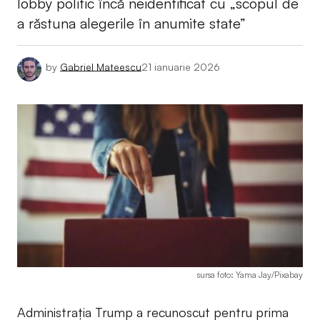
lobby politic încă neidentificat cu „scopul de
a răstuna alegerile în anumite state”
by
Gabriel Mateescu
21 ianuarie 2026
sursa foto: Yama Jay/Pixabay
Administrația Trump a recunoscut pentru prima