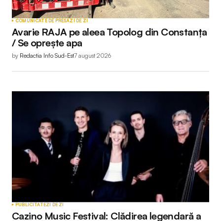
COMUNICATE DE PRESĂ
ZI DE ZI
Avarie RAJA pe aleea Topolog din Constanța
/ Se oprește apa
by
Redactia Info Sud-Est
7 august 2026
PUBLICITATE
ZI DE ZI
Cazino Music Festival: Clădirea legendară a