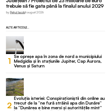
Județean / Proiectul de 23 milioane de euro
trebuie să fie gata până la finalul anului 2029
by
Petruț Iacob
6 august 2026
ALTE ARTICOLE...
Se opreșe apa în zona de nord a municipiului
Medgidia și în stațiunile Jupiter, Cap Aurora,
Venus și Saturn
Evoluția isteriei: Conspiraționiștii din online au
trecut de la “ne fură străinii apa din Dunăre”
la “Dunărea e bine mersi și autoritățile mint”