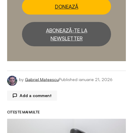
DONEAZĂ
ABONEAZĂ-TE LA
NEWSLETTER
by
Gabriel Mateescu
Published
ianuarie 21, 2026
Add a comment
CITEȘTE MAI MULTE
Adresa ta de email nu va fi publicată.
Câmpurile
obligatorii sunt marcate cu
*