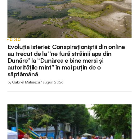
ZI DE ZI
Evoluția isteriei: Conspiraționiștii din online
au trecut de la “ne fură străinii apa din
Dunăre” la “Dunărea e bine mersi și
autoritățile mint” în mai puțin de o
săptămână
by
Gabriel Mateescu
7 august 2026