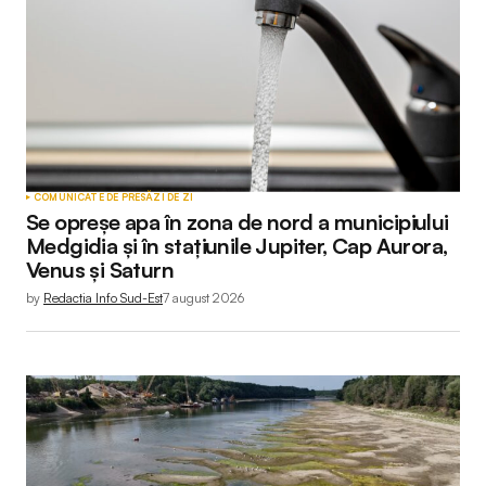
Comment
*
Your Name
*
COMUNICATE DE PRESĂ
ZI DE ZI
Se opreșe apa în zona de nord a municipiului
Your E-mail
*
Medgidia și în stațiunile Jupiter, Cap Aurora,
Venus și Saturn
by
Redactia Info Sud-Est
7 august 2026
Submit Comment