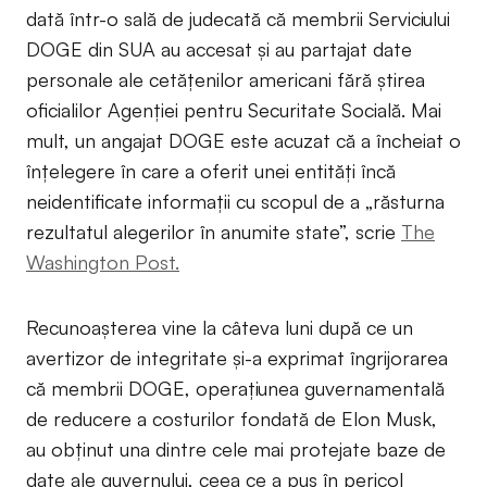
dată într-o sală de judecată că membrii Serviciului
DOGE din SUA au accesat și au partajat date
personale ale cetățenilor americani fără știrea
oficialilor Agenției pentru Securitate Socială. Mai
mult, un angajat DOGE este acuzat că a încheiat o
înțelegere în care a oferit unei entități încă
neidentificate informații cu scopul de a „răsturna
rezultatul alegerilor în anumite state”, scrie
The
Washington Post.
Recunoașterea vine la câteva luni după ce un
avertizor de integritate și-a exprimat îngrijorarea
că membrii DOGE, operațiunea guvernamentală
de reducere a costurilor fondată de Elon Musk,
au obținut una dintre cele mai protejate baze de
date ale guvernului, ceea ce a pus în pericol