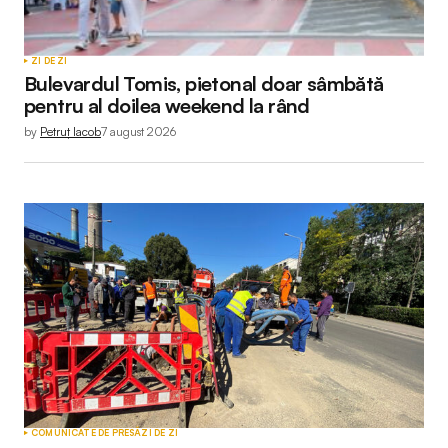
ZI DE ZI
Bulevardul Tomis, pietonal doar sâmbătă
pentru al doilea weekend la rând
by
Petruț Iacob
7 august 2026
COMUNICATE DE PRESĂ
ZI DE ZI