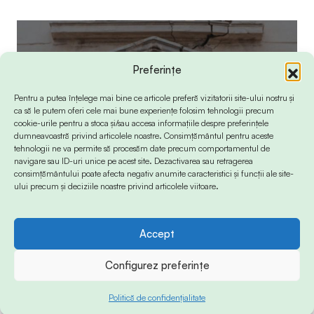
Preferințe
Pentru a putea înțelege mai bine ce articole preferă vizitatorii site-ului nostru și
ca să le putem oferi cele mai bune experiențe folosim tehnologii precum
cookie-urile pentru a stoca și/sau accesa informațiile despre preferințele
dumneavoastră privind articolele noastre. Consimțământul pentru aceste
tehnologii ne va permite să procesăm date precum comportamentul de
navigare sau ID-uri unice pe acest site. Dezactivarea sau retragerea
consimțământului poate afecta negativ anumite caracteristici și funcții ale site-
ului precum și deciziile noastre privind articolele viitoare.
Accept
Configurez preferințe
Politică de confidențialitate