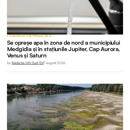
Your Name
*
COMUNICATE DE PRESĂ
ZI DE ZI
Se opreșe apa în zona de nord a municipiului
Your E-mail
*
Medgidia și în stațiunile Jupiter, Cap Aurora,
Venus și Saturn
by
Redactia Info Sud-Est
7 august 2026
Submit Comment