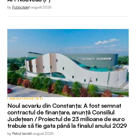
by
Publicitate
6 august 2026
ADMINISTRAȚIE
ZI DE ZI
Noul acvariu din Constanța: A fost semnat
contractul de finanțare, anunță Consiliul
Județean / Proiectul de 23 milioane de euro
trebuie să fie gata până la finalul anului 2029
by
Petruț Iacob
6 august 2026