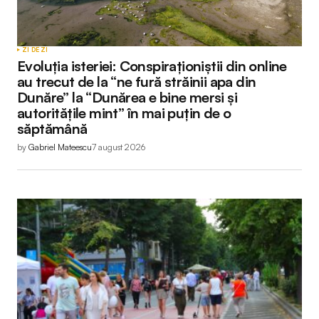
ZI DE ZI
Evoluția isteriei: Conspiraționiștii din online
au trecut de la “ne fură străinii apa din
Dunăre” la “Dunărea e bine mersi și
autoritățile mint” în mai puțin de o
săptămână
by
Gabriel Mateescu
7 august 2026