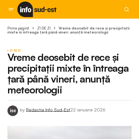
Prima pagină
ZI DE ZI
Vreme deosebit de rece și precipitații
mixte în întreaga țară până vineri, anunță meteorologii
ZI DE ZI
Vreme deosebit de rece și
precipitații mixte în întreaga
țară până vineri, anunță
meteorologii
by
Redactia Info Sud-Est
22 ianuarie 2026