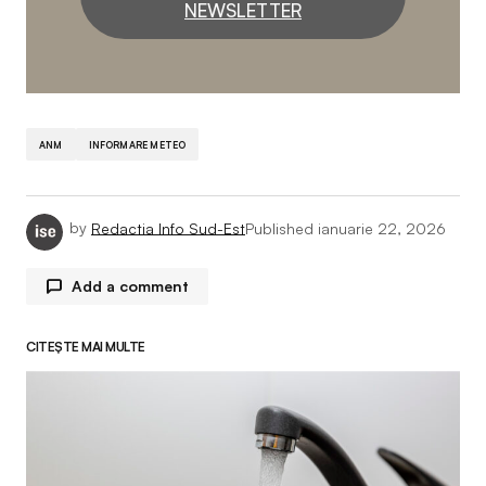
NEWSLETTER
ANM
INFORMARE METEO
by
Redactia Info Sud-Est
Published
ianuarie 22, 2026
Add a comment
CITEȘTE MAI MULTE
Adresa ta de email nu va fi publicată.
Câmpurile
obligatorii sunt marcate cu
*
Comment
*