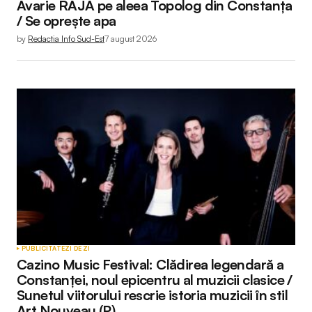
Avarie RAJA pe aleea Topolog din Constanța
/ Se oprește apa
by
Redactia Info Sud-Est
7 august 2026
PUBLICITATE
ZI DE ZI
Cazino Music Festival: Clădirea legendară a
Constanței, noul epicentru al muzicii clasice /
Sunetul viitorului rescrie istoria muzicii în stil
Art Nouveau (P)