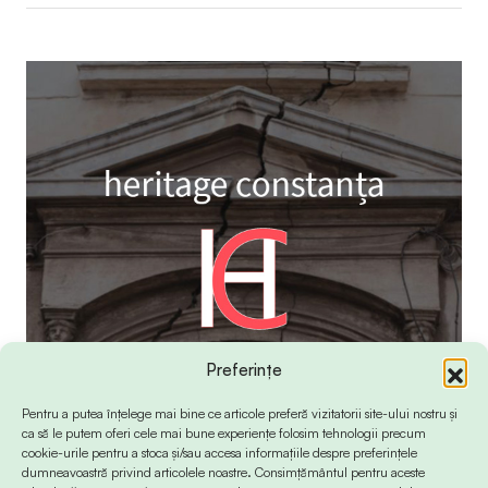
Preferințe
Pentru a putea înțelege mai bine ce articole preferă vizitatorii site-ului nostru și
ca să le putem oferi cele mai bune experiențe folosim tehnologii precum
cookie-urile pentru a stoca și/sau accesa informațiile despre preferințele
dumneavoastră privind articolele noastre. Consimțământul pentru aceste