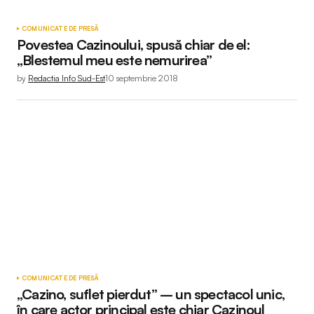
COMUNICATE DE PRESĂ
Povestea Cazinoului, spusă chiar de el:
„Blestemul meu este nemurirea”
by
Redactia Info Sud-Est
10 septembrie 2018
COMUNICATE DE PRESĂ
„Cazino, suflet pierdut” – un spectacol unic,
în care actor principal este chiar Cazinoul