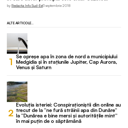
by
Redactia Info Sud-Est
3 septembrie 2018
ALTE ARTICOLE...
Se opreșe apa în zona de nord a municipiului
Medgidia și în stațiunile Jupiter, Cap Aurora,
Venus și Saturn
Evoluția isteriei: Conspiraționiștii din online au
trecut de la “ne fură străinii apa din Dunăre”
la “Dunărea e bine mersi și autoritățile mint”
în mai puțin de o săptămână