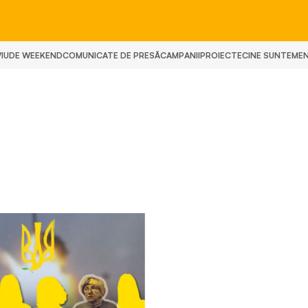
IU
DE WEEKEND
COMUNICATE DE PRESĂ
CAMPANII
PROIECTE
CINE SUNTEM
E