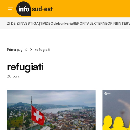
ZI DE ZI
INVESTIGAȚII
VIDEO
debunkeria
REPORTAJ
EXTERNE
OPINII
INTERV
Prima pagină
refugiati
refugiati
20 posts