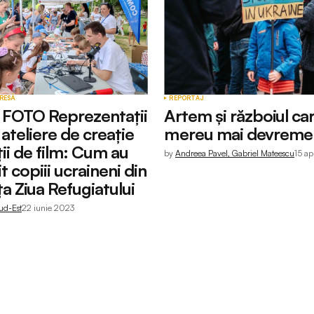
RESĂ
REPORTAJ
FOTO Reprezentații
Artem și războiul ca
, ateliere de creație
mereu mai devreme
ții de film: Cum au
by
Andreea Pavel, Gabriel Mateescu
15 ap
t copiii ucraineni din
a Ziua Refugiatului
ud-Est
22 iunie 2023