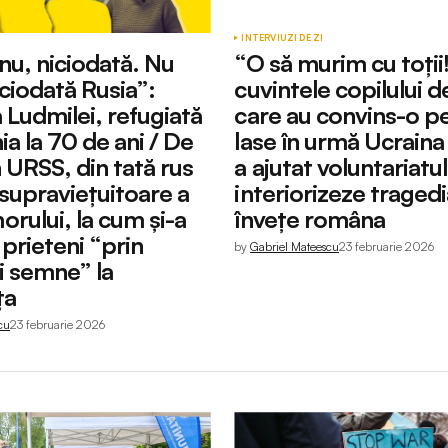
INTERVIU
ZI DE ZI
nu, niciodată. Nu
“O să murim cu toții!
ciodată Rusia”:
cuvintele copilului d
 Ludmilei, refugiată
care au convins-o pe 
a la 70 de ani / De
lase în urmă Ucraina
în URSS, din tată rus
a ajutat voluntariatul
supraviețuitoare a
interiorizeze tragedi
rului, la cum și-a
învețe româna
 prieteni “prin
by
Gabriel Mateescu
23 februarie 2026
i semne” la
ța
cu
23 februarie 2026