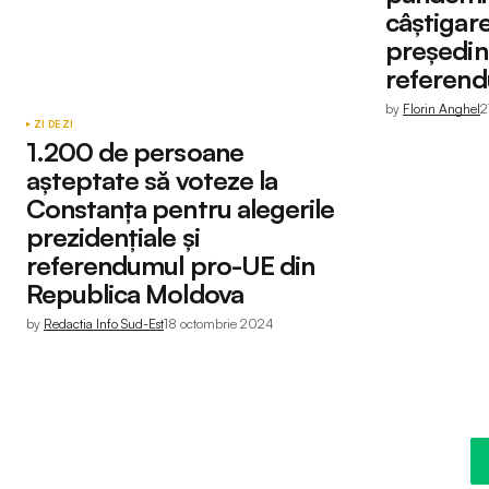
câştigar
preşedint
referend
by
Florin Anghel
2
ZI DE ZI
1.200 de persoane
așteptate să voteze la
Constanța pentru alegerile
prezidențiale și
referendumul pro-UE din
Republica Moldova
by
Redactia Info Sud-Est
18 octombrie 2024