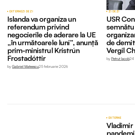
EXTERNE
ZI DE ZI
ZI DE ZI
Islanda va organiza un
USR Cons
referendum privind
semnătur
negocierile de aderare la UE
organiza
„în următoarele luni”, anunță
de demit
prim-ministrul Kristrún
Vergil Ch
Frostadóttir
by
Petruț Iacob
24
by
Gabriel Mateescu
25 februarie 2026
EXTERNE
Vladimir 
pandemie