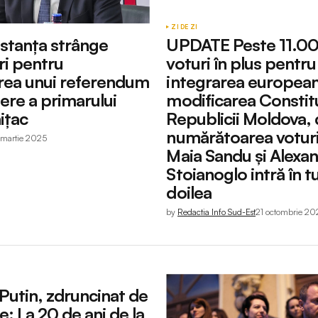
ZI DE ZI
tanța strânge
UPDATE Peste 11.0
i pentru
voturi în plus pentru
rea unui referendum
integrarea european
ere a primarului
modificarea Constitu
ițac
Republicii Moldova,
numărătoarea voturi
 martie 2025
Maia Sandu și Alexa
Stoianoglo intră în tu
doilea
by
Redactia Info Sud-Est
21 octombrie 2
Putin, zdruncinat de
: La 20 de ani de la