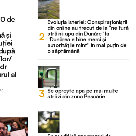
00 de
Evoluția isteriei: Conspiraționiștii
din online au trecut de la “ne fură
străinii apa din Dunăre” la
ă și
“Dunărea e bine mersi și
ției
autoritățile mint” în mai puțin de
 după
o săptămână
lor/
ndr
rul al
Se oprește apa pe mai multe
024
străzi din zona Pescărie