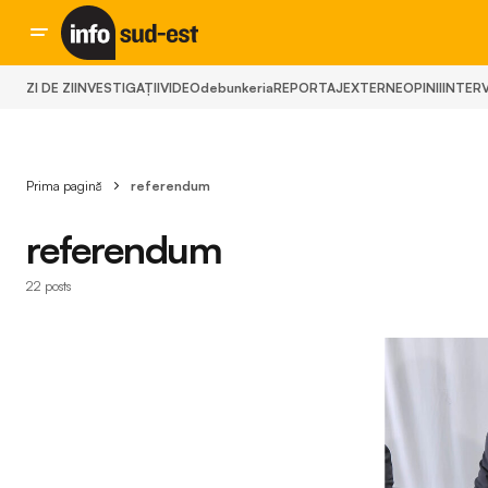
ZI DE ZI
INVESTIGAȚII
VIDEO
debunkeria
REPORTAJ
EXTERNE
OPINII
INTERV
Prima pagină
referendum
referendum
22 posts