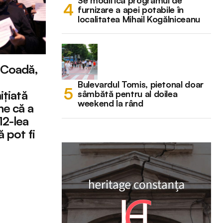
Se modifică programul de
furnizare a apei potabile în
localitatea Mihail Kogălniceanu
 Coadă,
Bulevardul Tomis, pietonal doar
ițiată
sâmbătă pentru al doilea
weekend la rând
ne că a
 12-lea
 pot fi