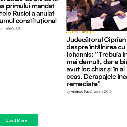
ea primului mandat
ele Rusiei a anulat
umul constituţional
7 martie 2020
INTERVIU
JUSTIȚIE
Judecătorul Ciprian
despre întâlnirea cu
Iohannis: ”Trebuia in
mai demult, dar e bi
avut loc chiar și în al
ceas. Derapajele încă
remediate”
by
Andreea Pavel
1 aprilie 2019
Load More