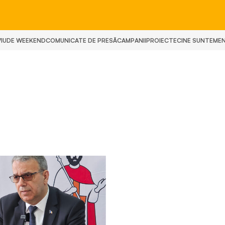
IU
DE WEEKEND
COMUNICATE DE PRESĂ
CAMPANII
PROIECTE
CINE SUNTEM
E