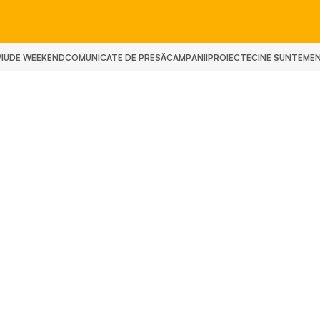
IU
DE WEEKEND
COMUNICATE DE PRESĂ
CAMPANII
PROIECTE
CINE SUNTEM
E