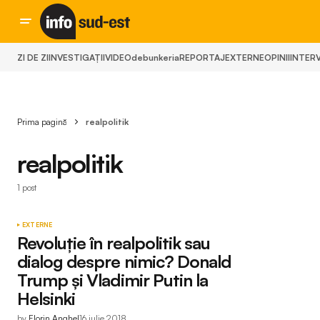
ZI DE ZI
INVESTIGAȚII
VIDEO
debunkeria
REPORTAJ
EXTERNE
OPINII
INTERV
Prima pagină
realpolitik
realpolitik
1 post
EXTERNE
Revoluţie în realpolitik sau
dialog despre nimic? Donald
Trump şi Vladimir Putin la
Helsinki
by
Florin Anghel
16 iulie 2018