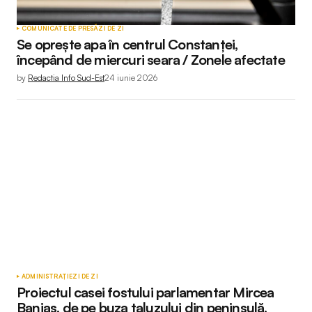
COMUNICATE DE PRESĂ
ZI DE ZI
Se oprește apa în centrul Constanței,
începând de miercuri seara / Zonele afectate
by
Redactia Info Sud-Est
24 iunie 2026
ADMINISTRAȚIE
ZI DE ZI
Proiectul casei fostului parlamentar Mircea
Banias, de pe buza taluzului din peninsulă,