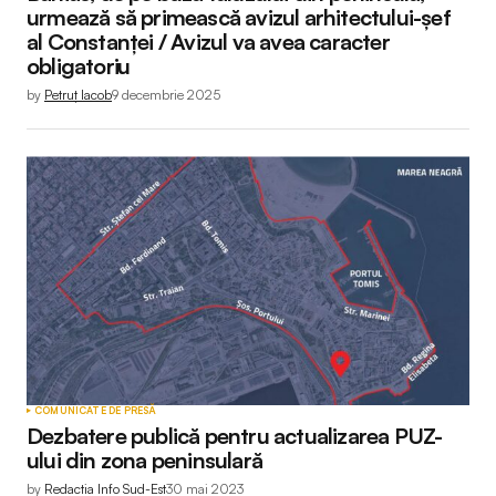
urmează să primească avizul arhitectului-șef
al Constanței / Avizul va avea caracter
obligatoriu
by
Petruț Iacob
9 decembrie 2025
COMUNICATE DE PRESĂ
Dezbatere publică pentru actualizarea PUZ-
ului din zona peninsulară
by
Redactia Info Sud-Est
30 mai 2023