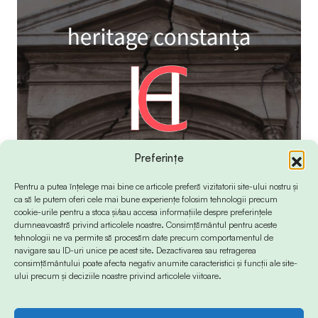
Preferințe
Pentru a putea înțelege mai bine ce articole preferă vizitatorii site-ului nostru și
ca să le putem oferi cele mai bune experiențe folosim tehnologii precum
cookie-urile pentru a stoca și/sau accesa informațiile despre preferințele
dumneavoastră privind articolele noastre. Consimțământul pentru aceste
tehnologii ne va permite să procesăm date precum comportamentul de
navigare sau ID-uri unice pe acest site. Dezactivarea sau retragerea
consimțământului poate afecta negativ anumite caracteristici și funcții ale site-
ului precum și deciziile noastre privind articolele viitoare.